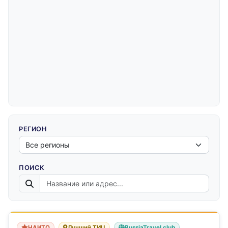
РЕГИОН
ПОИСК
НАИТО
Лучший ТИЦ
RussiaTravel.club