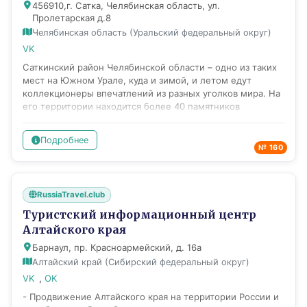
456910,г. Сатка, Челябинская область, ул.
морских прогулок по Кронштадтскому рейду с
Пролетарская д.8
посещением фортов. Центр осуществляет бесплатное
информационное обслуживание туристов и жителей
Челябинская область (Уральский федеральный округ)
города, а также проводит бесплатные лекции и
VK
тематические беседы.
Саткинский район Челябинской области – одно из таких
мест на Южном Урале, куда и зимой, и летом едут
коллекционеры впечатлений из разных уголков мира. На
его территории находится более 40 памятников
природы, истории, археологии и культуры.
Познакомиться с достопримечательностями горного
Подробнее
Урала и сделать свой выбор вам поможет Центр туризма
№ 160
и гостеприимства Саткинского муниципального района.
Центр туризма и гостеприимства – это не только
«навигатор» в сфере туристических услуг, но и
RussiaTravel.club
«генератор» идей. Одна из задач Центра – поиск новых
направлений работы в сфере туризма. Специалисты
Туристский информационный центр
Центра готовы предложить гостям города Сатки самые
Алтайского края
яркие, незабываемые событийные мероприятия, а так же
Барнаул, пр. Красноармейский, д. 16а
познакомить с культурно-познавательными,
экологическими, промышленными, экстремальными
Алтайский край (Сибирский федеральный округ)
турами. Основная цель Центра туризма и гостеприимства
VK
,
OK
— продвижение туристских объектов Челябинской
- Продвижение Алтайского края на территории России и
области на внутреннем и мировом рынках услуг,