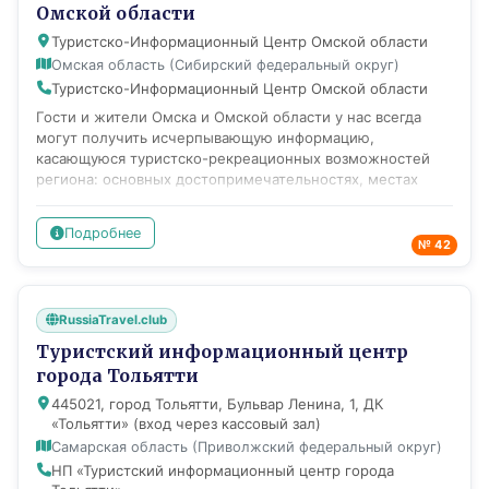
Омской области
и маркетинговой деятельности. Основные цели ГБУ РД
"Туристический центр Республики Дагестан" проводит
Туристско-Информационный Центр Омской области
активную работу по развитию въездного и внутреннего
Омская область (Сибирский федеральный округ)
туризма, занимается продвижением Республики
Туристско-Информационный Центр Омской области
Дагестан на российском и международном
Гости и жители Омска и Омской области у нас всегда
туристических рынках, оказывает туристские
могут получить исчерпывающую информацию,
информационно-консультативные услуги жителям и
касающуюся туристско-рекреационных возможностей
гостям Республики Дагестан.
региона: основных достопримечательностях, местах
отдыха, туристической инфраструктуре, экскурсиях,
музеях. В нашем Центре вы сможете получить: •
Подробнее
консультации и помощь туристу • актуальную
№ 42
информацию о событиях в городе и области • экскурсии
по городу с экскурсоводами и переводчиками •
путеводители и карты на русском и английском языках
RussiaTravel.club
(бесплатно) • "Карту гостя" со скидочными
предложениями в самые знаковые места города •
Туристский информационный центр
помощь в выборе достопримечательностей, музеев и
города Тольятти
средств размещения ТИЦ Омской области организует
445021, город Тольятти, Бульвар Ленина, 1, ДК
туристические события, среди которых: - Медиа-
«Тольятти» (вход через кассовый зал)
экспедиции в рамках проекта "Амбассадор туризма"; -
Самарская область (Приволжский федеральный округ)
Омские волонтеры туризма; - Всероссийская акция
"Экскурсионный флешмоб"; - Серия событийных
НП «Туристский информационный центр города