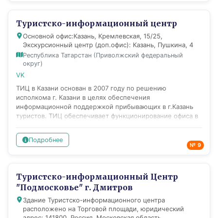
«Музей 29 Зимней Универсиады 2019 года» и любой
желающий может прикоснуться к истории игр. Наша
Туристско-информационный центр
главная задача – показать всем гостям, что Красноярск
Основной офис:Казань, Кремлевская, 15/25,
является душой и силой Сибири!
Экскурсионный центр (доп.офис): Казань, Пушкина, 4
Республика Татарстан (Приволжский федеральный
округ)
VK
ТИЦ в Казани основан в 2007 году по решению
исполкома г. Казани в целях обеспечения
информационной поддержкой прибывающих в г.Казань
туристов. ТИЦ обеспечивает функционирование офиса в
центре города и туристско-информационных стоек в
международном аэропорту "Казань". Поддержка гостей
Подробнее
города и республики осуществляется на русском и
№ 9
минимум на двух иностранных языках (обязательно –
английском) – информацию о том, что посетить, о
режиме работы объектов показа, музеев, где поесть, как
Туристско-информационный Центр
пройти, как проехать и т.п. Ежемесячно тиражом 25000
"Подмосковье" г. Дмитров
экз. (годовой тираж - 300 000 экз) издается
туристическая карта г. Казани, которая кроме офиса ТИЦ
Здание Туристско-информационного центра
распространяется бесплатно в 185 отелях города и на
расположено на Торговой площади, юридический
трех стойках в международном аэропорту г. Казани. На
адрес: 141800, Россия, Московская область,