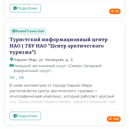
обеспечивает продвижение Республики Карелия на
Подробнее
внутреннем и международном туристском рынке, а
№ 31
также реализацию полномочий органов исполнительной
власти Республики Карелия по созданию условий для
развития туризма.
RussiaTravel.club
Туристский информационный центр
НАО ( ГБУ НАО "Центр арктического
туризма")
Нарьян-Мар, ул. Ненецкая, д. 3
Ненецкий автономный округ (Северо-Западный
федеральный округ)
VK
,
OK
В семи километрах от города Нарьян-Мара
располагается Центр арктического туризма —
этнографический комплекс, который работает круглый
год. Здесь можно переночевать, увидеть ненецкий чум,
пообщаться с северным оленем и узнать больше о жизни
коренных народов Севера. На территории центра есть
Подробнее
возможность арендовать беседку, баню и ненецкий чум
№ 180
для комфортного отдыха. тер.Туристического