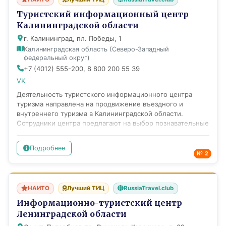
Туристский информационный центр
Калининградской области
г. Калининград, пл. Победы, 1
Калининградская область (Северо-Западный
федеральный округ)
+7 (4012) 555-200, 8 800 200 55 39
VK
Деятельность туристского информационного центра
туризма направлена на продвижение въездного и
внутреннего туризма в Калининградской области.
Сотрудники центра предлагают на выбор познавательные
и развлекательные экскурсии по Калининграду и
области, оказывают помощь в поиске проката
Подробнее
автомобилей и велосипедов, аренды автобусов, найме
№ 2
экскурсоводов и переводчиков, консультируют туристов
о транспорте и средствах размещения, городском,
сельском, семейном, активном и деловом туризме в
НАИТО
Лучший ТИЦ
RussiaTravel.club
регионе, событийных и культурных мероприятиях. На
информационных стойках в офисах ТИЦ региона,
Информационно-туристский центр
аэропорту "Храброво", интернет-портале центра можно
Ленинградской области
найти всю полезную информацию о регионе, карты-