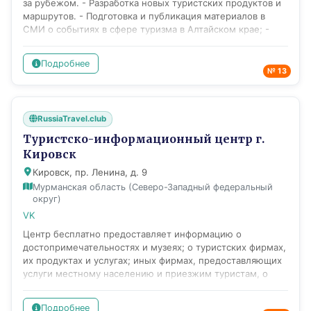
за рубежом. - Разработка новых туристских продуктов и
содействие развитию сферы туризма на Южном Урале.
маршрутов. - Подготовка и публикация материалов в
СМИ о событиях в сфере туризма в Алтайском крае; -
Организация и проведение пресс-туров; - Формирование
и мониторинг баз данных (туристских ресурсов, средств
Подробнее
размещения, объектов питания и т.д.); - Проведение
№ 13
маркетинговых исследований в области туризма; -
Создание специализированного интернет-портала,
печатной представительской и справочной продукции.
RussiaTravel.club
Планы и перспективы развития: - Разработка и
изготовление буклетов, карт и другой справочной
Туристско-информационный центр г.
информации об Алтайском крае.
Кировск
Кировск, пр. Ленина, д. 9
Мурманская область (Северо-Западный федеральный
округ)
VK
Центр бесплатно предоставляет информацию о
достопримечательностях и музеях; о туристских фирмах,
их продуктах и услугах; иных фирмах, предоставляющих
услуги местному населению и приезжим туристам, о
метеорологических условиях; средствах размещения;
·средствах досуга и отдыха; событийных мероприятиях
Подробнее