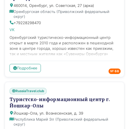
интересного посмотреть, где вкусно поесть, где
460014, Оренбург, ул. Советская, 27 (арка)
остановиться на ночлег.
Оренбургская область (Приволжский федеральный
округ)
+79228298470
VK
Оренбургский туристическо-информационный центр
открыт в марте 2010 года и расположен в пешеходной
зоне в центре города, хорошо известен как приезжим,
так и местным жителям как «Сувениры Оренбурга»
благодаря собранному здесь полному ассортименту
имеющихся в Оренбуржье сувенирных изделий, книг,
Подробнее
карт, атласов, открыток, рассказывающих о городе и
№ 66
области. ТИЦ предоставляет информацию о том, что
можно посмотреть в городе, об организациях и частных
лицах, осуществляющих экскурсионную деятельность.
RussiaTravel.club
Сотрудники центра ответят на основные вопросы по
истории города и подскажут, что нужно обязательно
Туристско-информационный центр г.
посмотреть в Оренбурге. Сама арка, ведущая в
Йошкар-Олы
инфоцентр, давно стала излюбленным мотивом для
Йошкар-Ола, ул. Вознесенская, д. 39
фотосъемки туристов и горожан – благодаря
оформлению: на стенах представлен «краткий курс»
Республика Марий Эл (Приволжский федеральный
округ)
истории Оренбурга, план-схема центральной части