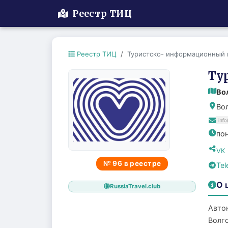
Реестр ТИЦ
Реестр ТИЦ
Туристско- информационный 
Ту
Во
Вол
пон
VK
№ 96 в реестре
Te
О 
RussiaTravel.club
Авто
Волг