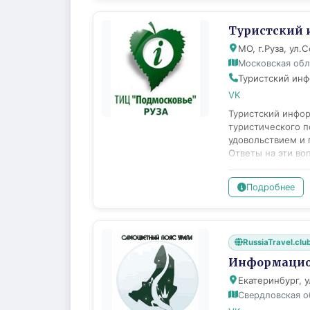
Туристский 
МО, г.Руза, ул.
Московская обл
Туристский инф
VK
Туристский инфор
туристического п
удовольствием и 
Ответы на эти во
выполнять функци
Актуальные объяв
Подробнее
туристических па
различные финанс
познавательный; 
Гастрономический
RussiaTravel.clu
информационных п
распространение 
Информацион
Содействие произ
Екатеринбург, у
сотрудничает с о
Свердловская о
> осуществляющим