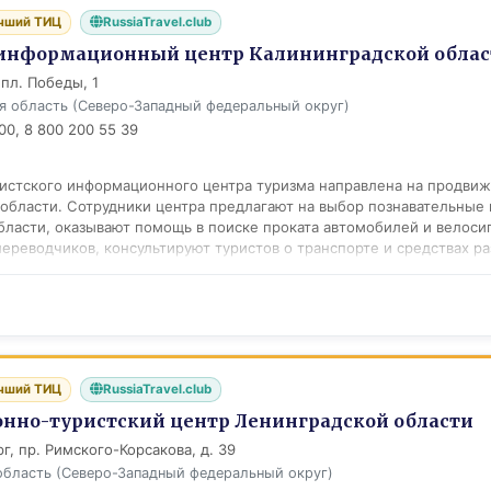
чший ТИЦ
RussiaTravel.club
информационный центр Калининградской облас
 пл. Победы, 1
я область (Северо-Западный федеральный округ)
00, 8 800 200 55 39
истского информационного центра туризма направлена на продвиж
области. Сотрудники центра предлагают на выбор познавательные 
бласти, оказывают помощь в поиске проката автомобилей и велоси
переводчиков, консультируют туристов о транспорте и средствах р
ом туризме в регионе, событийных и культурных мероприятиях. Н
ту "Храброво", интернет-портале центра можно найти всю полезну
брошюры, каталоги и путеводители, рассказывающие об историчес
ностях Калининградской области, кино, музеях, театрах, выставках,
ных клубах. С 2014 года реализуется проект Паспорт туриста/Карта
дитель по области, в котором гости найдут всю необходимую и п
чший ТИЦ
RussiaTravel.club
спорту туриста идет Карта гостя - карта скидок и бонусов в орган
, экскурсии, сувениры местных брендов, прокат машин, дома отдыха
но-туристский центр Ленинградской области
есплатно. На базе ТИЦ осуществляется подготовка волонтёров, раб
г, пр. Римского-Корсакова, д. 39
области в самых посещаемых туристических местах работает до 8
область (Северо-Западный федеральный округ)
урист бесплатно сможет получить карту города, туристические ма