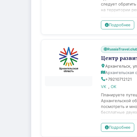
следует обратить
на территории ре
консультационных
контента, размещ
Подробнее
презентационных 
информационного 
календарь регион
патриотического 
RussiaTravel.clu
о туристских воз
наиболее интерес
Центр разви
вопросу туристск
Архангельск, ул
ежегодно предста
Архангельская 
(Национальная пр
+79210712121
общественных слу
VK
,
OK
Планируете путеш
Архангельской об
посмотреть и мно
бесплатные двуя
с полезной инфор
области.
Подробнее