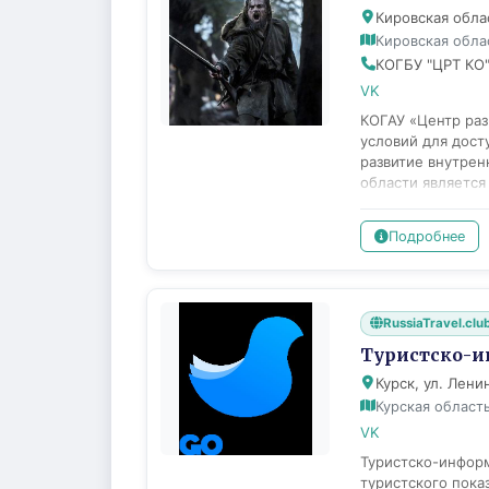
Кировская облас
Кировская обла
КОГБУ "ЦРТ КО"
VK
КОГАУ «Центр раз
условий для дост
развитие внутрен
области является
потенциала Киров
выставках, разме
Подробнее
проведение турис
семинаров, конфе
информационных м
тематические тур
RussiaTravel.clu
телефону, по e-m
исторических объ
Туристско-и
турпакетов ТИЦа 
Курск, ул. Ленин
продажа авиа и ж
Курская област
располагаются в г
Тужа (1 офис).
VK
Туристско-информ
туристского пока