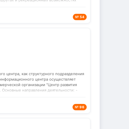
ршрутах и рекреационных возможностях
и гостеприимства: сотрудничество с
родуктов; - Рекламно‑выставочная
 форумах федерального и регионального
№ 54
 направления; - Проектная деятельность:
го центра, как структурного подразделения
о-информационного центра осуществляет
мерческой организации "Центр развития
. Основные направления деятельности: -
а внутреннем и международном рынках; -
асширение спектра предоставляемых услуг;
ародному сотрудничеству в сфере туризма;
№ 96
нтрализованного учета регионального