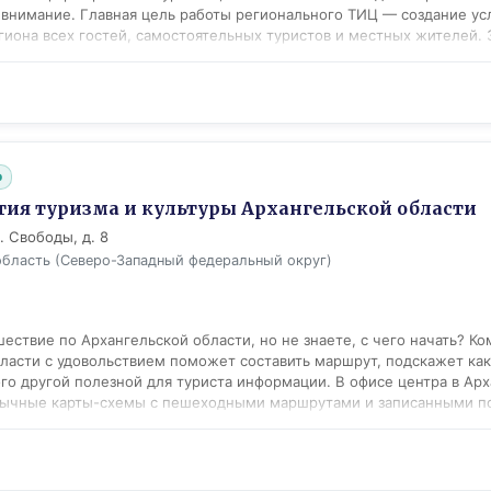
 внимание. Главная цель работы регионального ТИЦ — создание ус
гиона всех гостей, самостоятельных туристов и местных жителей.
 услуг, взаимодействие с субъектами туристической деятельности 
ение его на информационных площадках, анализ информации о тури
материалов, участие в выставочной деятельности. За время работы
центра Курской области gokursk.ru, гастрономическая карта Сол
а, региональная туристская выставка «Туризм и Отдых», рекламная 
туризма "Курская битва" и другие. На сайте Центра предоставлена 
b
можностях Курской области, о турпредприятиях региона, гостиницах,
ные достопримечательности г. Курска. Посетители сайта могут п
тия туризма и культуры Архангельской области
ого обслуживания в Курской области в режиме online. Туристско-
. Свободы, д. 8
вляет регион в: — выставках, в том числе международных (MITT, И
область (Северо-Западный федеральный округ)
емия в области событийного туризма RUSSIAN EVENT AWARDS и др.)
шаниях и т. п.; — межрегиональном туристском проекте «Сердце 
ествие по Архангельской области, но не знаете, с чего начать? Ко
ласти с удовольствием поможет составить маршрут, подскажет как 
го другой полезной для туриста информации. В офисе центра в Ар
зычные карты-схемы с пешеходными маршрутами и записанными по
мацией по городу, календарь туристических событий и открытки 