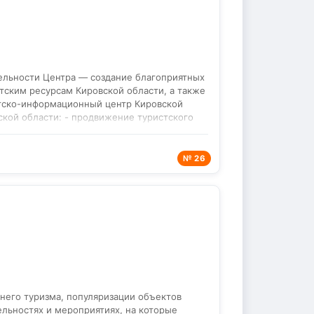
тельности Центра — создание благоприятных
тским ресурсам Кировской области, а также
стско-информационный центр Кировской
ской области: - продвижение туристского
ональных и международных туристских
ормационных ресурсах); - организация и
фестивалей, праздников, акций),
№ 26
- подготовка и распространение
уристские карты Кировской области,
стов посредством обращения в офис ТИЦ, по
и туризма Кировской области, о культурно-
 туристических услуг (реализация
, реализация билетов на мероприятия,
Туристско-информационного центра
тнинске (1 офис на базе библиотеки), в пгт
него туризма, популяризации объектов
льностях и мероприятиях, на которые