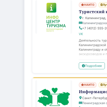
НАИТО
Лу
Туристский 
г. Калининград,
Калининградска
+7 (4012) 555-2
VK
Деятельность тур
Калининградской 
Калининграду и о
экскурсоводов и 
активном и делов
региона, аэропор
Подробнее
информационные 
достопримечатель
ресторанах и ноч
карманный путево
НАИТО
Лу
Приложением к па
рестораны, музеи
Информацион
гостя выдаются б
Санкт-Петербур
Калининградской 
Ленинградская 
которых каждый т