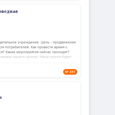
оведная
иципальное учреждение. Цель - продвижение
ля потребителей. Как провести время с
ся? Какие мероприятия сейчас проходят?
никами нашего центра. Наша группа будет
е мероприятия проходящие в округе.
могут помочь в составлении индивидуальных
юбой категории граждан и рассчитанных на
№ 351
озможностями. Виды туризма: - Культурно-
портивный; - Событийный; - Научный; -
 услуг; - Осуществление рекламно-
ограмм, пакетов и туров; - Разработка и
 туристических маршрутов и т.д.); -
и
о округа. ТИЦ взаимодействует и
ха), > питания (рестораны, кафе, столовые),
озиции, выставки, библиотеки), >