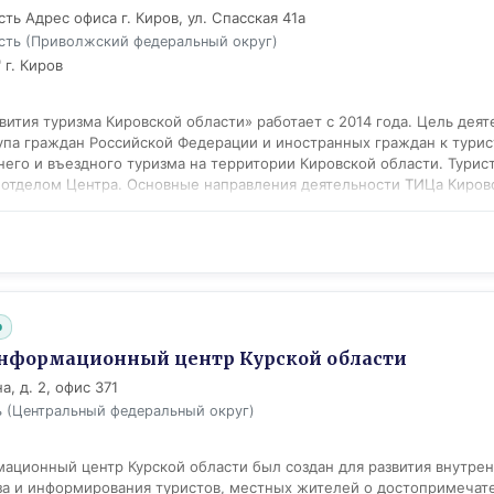
ть Адрес офиса г. Киров, ул. Спасская 41а
сть (Приволжский федеральный округ)
 г. Киров
вития туризма Кировской области» работает с 2014 года. Цель дея
упа граждан Российской Федерации и иностранных граждан к турис
него и въездного туризма на территории Кировской области. Тури
 отделом Центра. Основные направления деятельности ТИЦа Киров
ской области (организация участия Кировской области в межреги
щение информации о туристской привлекательности региона на инф
тских событийных мероприятий на территории Кировской области (
ренций, форумов, круглых столов по проблемам развития туризма; 
атериалов о туристской привлекательности Кировской области (т
истские буклеты и т.д.); - индивидуальное консультирование тури
b
ail, через сеть интернет (информирование о предприятиях сервиса 
ектах региона, о событийных мероприятиях области); - реализация
нформационный центр Курской области
и операторов внутреннего и въездного туризма, продажа экскурсий
а, д. 2, офис 371
/д билетов); - сотрудничество с ТИЦ других регионов РФ. Офисы 
ь (Центральный федеральный округ)
. Кирове (2 офиса), в г. Слободском (1 офис на базе музея), в г. Ому
ационный центр Курской области был создан для развития внутрен
за и информирования туристов, местных жителей о достопримечате