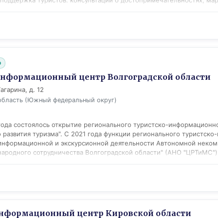
поддержка туристов: консультации о достопримечательностях, ма
оение партнерских отношений с представителями местной индустри
нами и локальными организациями для создания комплексных турп
оведение рекламных кампаний и участие в профильных выставках,
ионирования Липецкой области как перспективного туристического
ку и развитию фестивалей и ключевых туробъектов региона.
b
информационный центр Волгоградской области
агарина, д. 12
область (Южный федеральный округ)
 года состоялось открытие регионального туристско-информационно
о развития туризма". С 2021 года функции регионального туристск
информационной и экскурсионной деятельности Автономной неком
ародного сотрудничества Волгоградской области" (АНО "ЦРТиМС")
лексных мероприятий по маркетингу и продвижению турпродукта н
равление централизованной системой информирования туристов, р
плексных мероприятий и проектов по межрегиональному и междун
и усовершенствование информационных систем для обеспечения це
укта.
нформационный центр Кировской области