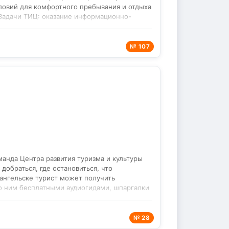
ловий для комфортного пребывания и отдыха
 Задачи ТИЦ: оказание информационно-
и другими организациями, сбор и обработка
стской активности, подготовка
 яркими проектами стали: сайт туристско-
№ 107
овьиного края, ежегодный событийный
кампания «Узнай свой край!», проект военно-
развернутая и структурированная информация
 санаториях, музеях, театрах; описаны
олучить профессиональную помощь по
информационный центр Курской области
нтурмаркет и др.); — конкурсах и премиях
; — культурных мероприятиях и проектах,
России».
манда Центра развития туризма и культуры
добраться, где остановиться, что
хангельске турист может получить
 ним бесплатными аудиогидами, шпаргалки
с красивейшими видами Архангельской
№ 28