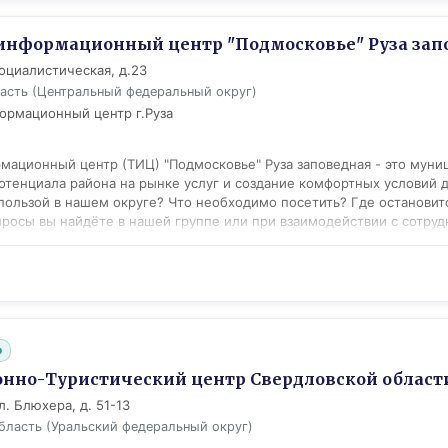
информационный центр "Подмосковье" Руза зап
Социалистическая, д.23
асть (Центральный федеральный округ)
ормационный центр г.Руза
мационный центр (ТИЦ) "Подмосковье" Руза заповедная - это мун
отенциала района на рынке услуг и создание комфортных условий д
пользой в нашем округе? Что необходимо посетить? Где остановит
просы вы найдёте в нашей группе или при взаимодействии с сотруд
ю афиши, координационного штаба, где можно будет отследить вс
ления заблаговременно будут публиковаться. Сотрудники центра 
кетов, в разработке маршрутов и экскурсий и многое другое для л
овые возможности. ТИЦ оборудован для людей с ограниченными в
- Оздоровительный; - Детский; - Эко-туризм; - Паломнический; - С
. Виды деятельности: - Оказание информационно-консультативных
b
рограмм; - Разработка туристических маршрутов, экскурсионных пр
туристско-рекреационной продукции (буклеты, путеводители, карты
но-Туристический центр Свердловской област
водству и реализации сувенирной продукции с символикой Рузског
л. Блюхера, д. 51-13
бъектами и субъектами: > размещения (гостиницы, отели, базы отды
бласть (Уральский федеральный округ)
и пассажирские перевозки, > экскурсионного туризма (музеи, эксп