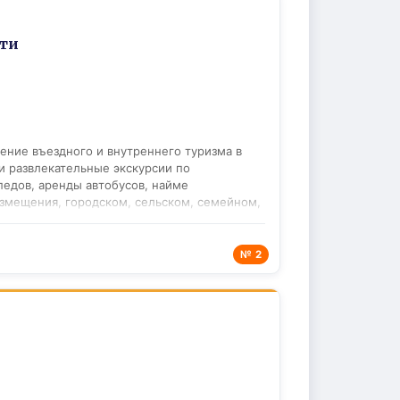
ти
ение въездного и внутреннего туризма в
и развлекательные экскурсии по
педов, аренды автобусов, найме
азмещения, городском, сельском, семейном,
а информационных стойках в офисах ТИЦ
ю информацию о регионе, карты-схемы,
ких и туристических
№ 2
 фестивалях, концертах, магазинах,
 гостя. Паспорт туриста представляет собой
олезную информацию об отдыхе в регионе.
изации сферы гостеприимства (кафе,
 и многое другое). Паспорт туриста и карта
отающих в сфере туризма. В летний период в
 мобильных информационных киосков, в
ршруты, расписание транспорта, афишу