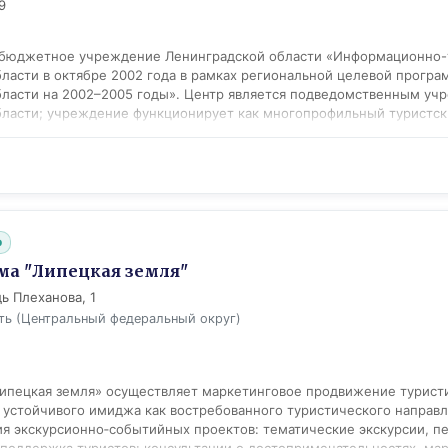
9
риятий, а также рекомендации по проведению досуга. ТИЦ участв
егиональных проектах "Серебряное ожерелье России" и "Императо
ад" (Gokaliningrad).
 бюджетное учреждение Ленинградской области «Информационно-т
ласти в октябре 2002 года в рамках региональной целевой програ
ласти на 2002–2005 годы». Центр является подведомственным уч
бласти; учреждение функционирует как многопрофильный туристск
правочные, туристские и рекламные услуги, предлагая наиболее 
циале Ленинградской области.
b
ма "Липецкая земля"
ь Плеханова, 1
ть (Центральный федеральный округ)
ипецкая земля» осуществляет маркетинговое продвижение турист
устойчивого имиджа как востребованного туристического направ
ция экскурсионно‑событийных проектов: тематические экскурсии, п