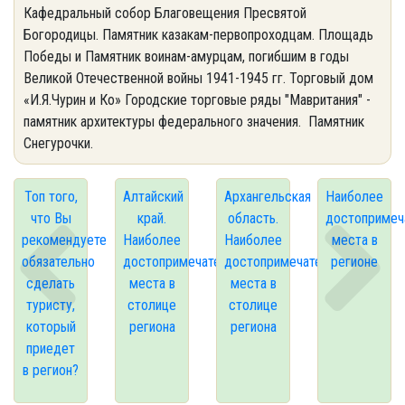
Кафедральный собор Благовещения Пресвятой
Богородицы. Памятник казакам-первопроходцам. Площадь
Победы и Памятник воинам-амурцам, погибшим в годы
Великой Отечественной войны 1941-1945 гг. Торговый дом
«И.Я.Чурин и Ко» Городские торговые ряды "Мавритания" -
памятник архитектуры федерального значения. Памятник
Снегурочки.
Топ того,
Алтайский
Архангельская
Наиболее
что Вы
край.
область.
достопримеч
рекомендуете
Наиболее
Наиболее
места в
обязательно
достопримечательные
достопримечательные
регионе
сделать
места в
места в
туристу,
столице
столице
который
региона
региона
приедет
в регион?