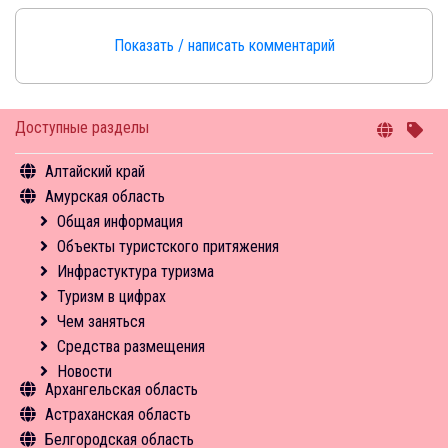
Показать / написать комментарий
Доступные разделы
Алтайский край
Амурская область
Общая информация
Объекты туристского притяжения
Общая информация
Инфрастуктура туризма
Объекты туристского притяжения
Туризм в цифрах
Инфрастуктура туризма
Чем заняться
Туризм в цифрах
Средства размещения
Чем заняться
Новости
Средства размещения
Новости
Архангельская область
Астраханская область
Общая информация
Белгородская область
Объекты туристского притяжения
Общая информация