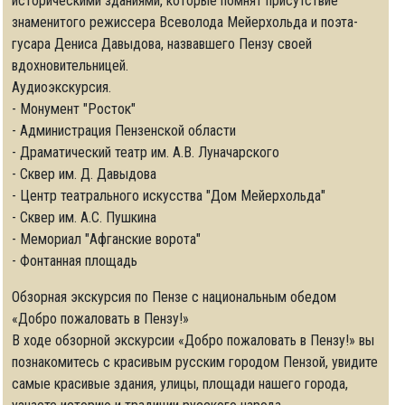
историческими зданиями, которые помнят присутствие
знаменитого режиссера Всеволода Мейерхольда и поэта-
гусара Дениса Давыдова, назвавшего Пензу своей
вдохновительницей.
Аудиоэкскурсия.
- Монумент "Росток"
- Администрация Пензенской области
- Драматический театр им. А.В. Луначарского
- Сквер им. Д. Давыдова
- Центр театрального искусства "Дом Мейерхольда"
- Сквер им. А.С. Пушкина
- Мемориал "Афганские ворота"
- Фонтанная площадь
Обзорная экскурсия по Пензе с национальным обедом
«Добро пожаловать в Пензу!»
В ходе обзорной экскурсии «Добро пожаловать в Пензу!» вы
познакомитесь с красивым русским городом Пензой, увидите
самые красивые здания, улицы, площади нашего города,