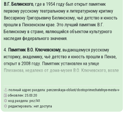
В.Г. Белинского
, где в 1954 году был открыт памятник
первому русскому театральному и литературному критику
Виссариону Григорьевичу Белинскому, чьё детство и юность
прошли в Пензенском крае. Это лучший памятник В.Г.
Белинскому в стране, являющийся объектом культурного
наследия федерального значения.
4.
Памятник В.О. Ключевскому
, выдающемуся русскому
историку, академику, чьё детство и юность прошли в Пензе,
открыт в 2008 году. Памятник установлен на улице
Плеханова, недалеко от дома-музея В.О. Ключевского, возле
колледжа
полный адрес раздела:
penzenskaya-oblast/dostoprimechatelnye-mesta-v-stolit
обновлен: 25.03.20
код раздела: pnz.f41
редактировать: нет доступа