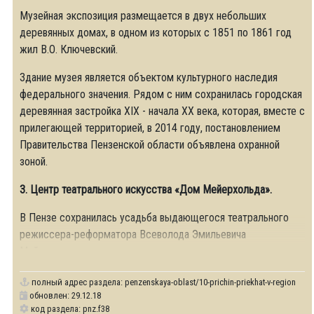
Музейная экспозиция размещается в двух небольших
деревянных домах, в одном из которых с 1851 по 1861 год
жил В.О. Ключевский.
Здание музея является объектом культурного наследия
федерального значения. Рядом с ним сохранилась городская
деревянная застройка XIX - начала XX века, которая, вместе с
прилегающей территорией, в 2014 году, постановлением
Правительства Пензенской области объявлена охранной
зоной.
3. Центр театрального искусства «Дом Мейерхольда».
В Пензе сохранилась усадьба выдающегося театрального
режиссера-реформатора Всеволода Эмильевича
Мейерхольда, построенная в
полный адрес раздела:
penzenskaya-oblast/10-prichin-priekhat-v-region
обновлен: 29.12.18
код раздела: pnz.f38