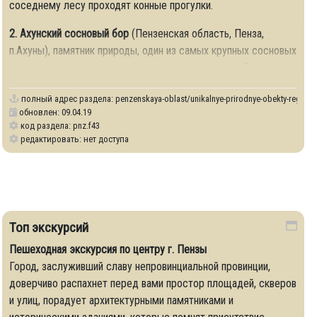
соседнему лесу проходят конные прогулки.
2. Ахунский сосновый бор
(Пензенская область, Пенза,
п.Ахуны), памятник природы, один из самых крупных сосновых
массивов с участками девственного леса в черте Пензы.
полный адрес раздела:
penzenskaya-oblast/unikalnye-prirodnye-obekty-regiona
обновлен: 09.04.19
код раздела: pnz.f43
редактировать: нет доступа
nnye-obekty
Топ экскурсий
Пешеходная экскурсия по центру г. Пензы
Город, заслуживший славу непровинциальной провинции,
доверчиво распахнет перед вами простор площадей, скверов
и улиц, порадует архитектурными памятниками и