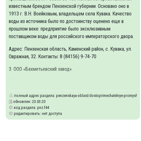
известным брендом Пензенской губернии. Основано оно в
1913 г. В.Н. Воейковым, владельцем села Кувака. Качество
воды из источника было по достоинству оценено еще в
прошлом веке: предприятие было эксклюзивным
поставщиком воды для российского императорского двора.
Адрес: Пензенская область, Каменский район, с. Кувака, ул.
Овражная, 32. Контакты: 8 (84156) 9-74-70
3. ООО «Бахметьевский завод».
ООО «Бахметьевский завод»
полный адрес раздела:
penzenskaya-oblast/dostoprimechatelnye-promyshle
обновлен: 23.03.20
код раздела: pnz.f44
редактировать: нет доступа