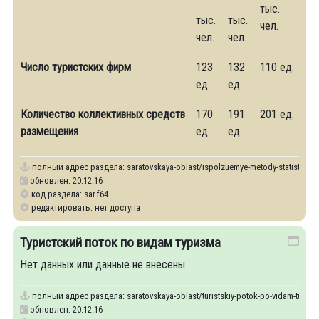
тыс.
тыс.
тыс.
чел.
чел.
чел.
Число туристских фирм
123
132
110 ед.
ед.
ед.
Количество коллективных средств
170
191
201 ед.
размещения
ед.
ед.
полный адрес раздела:
saratovskaya-oblast/ispolzuemye-metody-statistiches
обновлен: 20.12.16
код раздела: sar.f64
редактировать: нет доступа
Туристский поток по видам туризма
Нет данных или данные не внесены
полный адрес раздела:
saratovskaya-oblast/turistskiy-potok-po-vidam-turizm
обновлен: 20.12.16