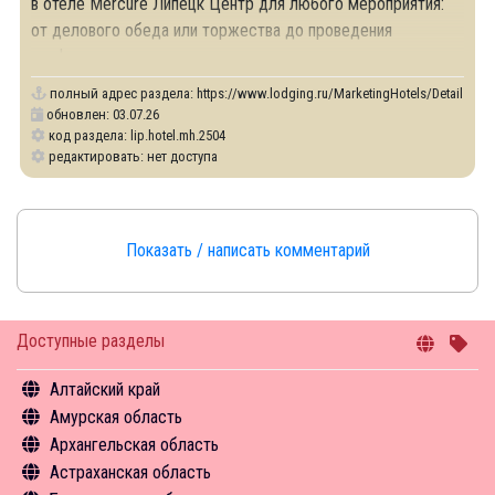
в отеле Mercure Липецк Центр для любого мероприятия:
от делового обеда или торжества до проведения
конференции.
полный адрес раздела:
https://www.lodging.ru/MarketingHotels/Details/25
обновлен: 03.07.26
код раздела: lip.hotel.mh.2504
редактировать: нет доступа
Показать / написать комментарий
Доступные разделы
Алтайский край
Амурская область
Общая информация
Архангельская область
Объекты туристского притяжения
Общая информация
Астраханская область
Инфрастуктура туризма
Объекты туристского притяжения
Общая информация