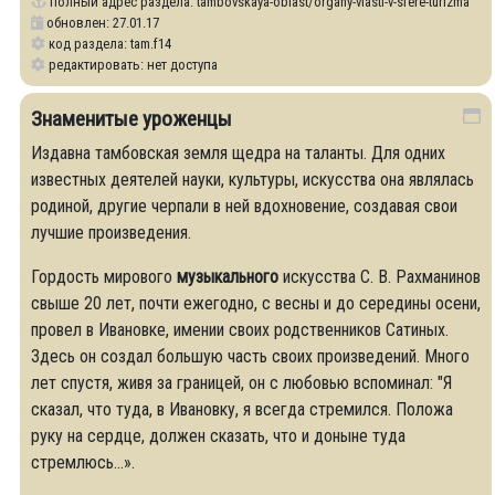
полный адрес раздела:
tambovskaya-oblast/organy-vlasti-v-sfere-turizma
обновлен: 27.01.17
код раздела: tam.f14
редактировать: нет доступа
Знаменитые уроженцы
Издавна тамбовская земля щедра на таланты. Для одних
известных деятелей науки, культуры, искусства она являлась
родиной, другие черпали в ней вдохновение, создавая свои
лучшие произведения.
Гордость мирового
музыкального
искусства С. В. Рахманинов
свыше 20 лет, почти ежегодно, с весны и до середины осени,
провел в Ивановке, имении своих родственников Сатиных.
Здесь он создал большую часть своих произведений. Много
лет спустя, живя за границей, он с любовью вспоминал: "Я
сказал, что туда, в Ивановку, я всегда стремился. Положа
руку на сердце, должен сказать, что и доныне туда
стремлюсь...».