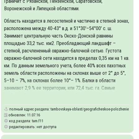
Граничит с Рязанской, Пензенской, Саратовской,
Воронежской и Липецкой областями.
Область находится в лесостепной и частично в степной зонах,
расположена между 40-43° в.д. и 51°30′–54°00′ с. ш.
Занимает центральную часть Окско-Донской равнины
площадью 33,2 тыс. км2. Преобладающий ландшафт –
степной, расчлененный овражно-балочной сетью. Густота
овражно-балочной сети находится в пределах 0,35 км на 1 кв.
км. По данным земельного учета, более 40% всех пахотных
земель области расположены на склонах выше от 2° до 5°,
5–10 – 7%, на склонах более 10°– 1%. Балки в области
занимают 2,9 % ее территории, или 72,4 тыс. га. Самые
глубокие балки находятся на правобережье р. Вороны.
полный адрес раздела:
tambovskaya-oblast/geograficheskoe-polozhenie
обновлен: 11.07.16
код раздела: tam.f11
редактировать: нет доступа