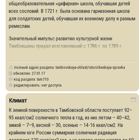
общеобразовательная «цифирная» школа, обучавшая детей
всех сословий. В 1721 г. была основана гарнизонная школа
для солдатских детей, обучавшая их военному делу и разным
ремеслам.
Значительный импульс развитию культурной жизни
Тамбовщины придал возглавлявший с 1786 г. по 1789 г.
Тамбовское наместничество русский поэт и
полный адрес раздела:
tambovskaya-oblast/istoricheskaya-spravka
обновлен: 27.01.17
код раздела: tam.f10
редактировать: нет доступа
Климат
К земной поверхности в Тамбовской области поступает 92–
95 ккал/см2 солнечного тепла в год, из них летом – 40–42,
зимой – 7–9, весной – 30, осенью – 14-16 ккал/см2. На
крайнем юге России суммарная солнечная радиация