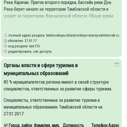
Река Карачан. Приток второго порядка, бассейн реки Дон.
Река берет начало на территории Тамбовской области и
уходит на территорию Воронежской области. Общая длина
реки 95 км, из которых км в
полный адрес раздела:
tambovskaya-oblast/vodnye-resursy-nalichie-rek-ozer
обновлен: 27.01.17
код раздела: tam.f13
редактировать: нет доступа
Органы власти в сфере туризма в
муниципальных образований
85 % муниципалитетов региона имеют в своей структуре
специалистов, ответственных за развитие сферы туризма.
Специалисты, ответственные за развитие туризма в
муниципальных образованиях Тамбовской области на
27.01.2017:
№
Город, район
Фамилия, имя,
Должность
Телефон
Адрес