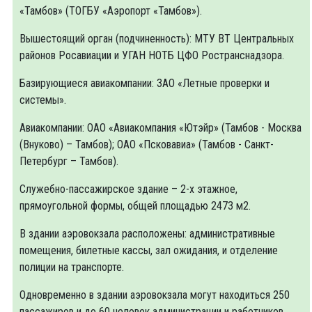
«Тамбов» (ТОГБУ «Аэропорт «Тамбов»).
Вышестоящий орган (подчиненность): МТУ ВТ Центральных
районов Росавиации и УГАН НОТБ ЦФО Ространснадзора.
Базирующиеся авиакомпании: ЗАО «Летные проверки и
системы».
Авиакомпании: ОАО «Авиакомпания «Ютэйр» (Тамбов - Москва
(Внуково) – Тамбов); ОАО «Псковавиа» (Тамбов - Санкт-
Петербург – Тамбов).
Служебно-пассажирское здание – 2-х этажное,
прямоугольной формы, общей площадью 2473 м2.
В здании аэровокзала расположены: административные
помещения, билетные кассы, зал ожидания, и отделение
полиции на транспорте.
Одновременно в здании аэровокзала могут находиться 250
пассажиров и до 60 человек администрации и работников