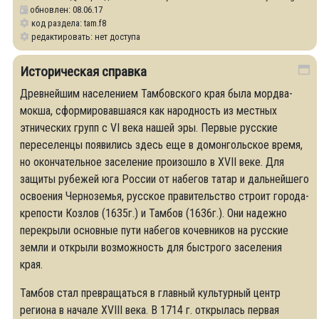
обновлен: 08.06.17
код раздела: tam.f8
редактировать: нет доступа
Историческая справка
Древнейшим населением Тамбовского края была мордва-
мокша, сформировавшаяся как народность из местных
этнических групп с VI века нашей эры. Первые русские
переселенцы появились здесь еще в домонгольское время,
но окончательное заселение произошло в ХVII веке. Для
защиты рубежей юга России от набегов татар и дальнейшего
освоения Черноземья, русское правительство строит города-
крепости Козлов (1635г.) и Тамбов (1636г.). Они надежно
перекрыли основные пути набегов кочевников на русские
земли и открыли возможность для быстрого заселения
края.
Тамбов стал превращаться в главный культурный центр
региона в начале XVIII века. В 1714 г. открылась первая