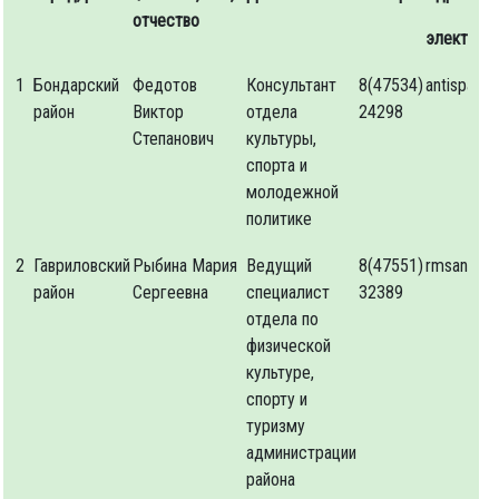
отчество
электрон
1
Бондарский
Федотов
Консультант
8(47534)
antispam
район
Виктор
отдела
24298
Степанович
культуры,
спорта и
молодежной
политике
2
Гавриловский
Рыбина Мария
Ведущий
8(47551)
rmsantisp
район
Сергеевна
специалист
32389
отдела по
физической
культуре,
спорту и
туризму
администрации
района