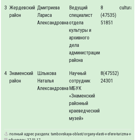
3
Жердевский
Дмитриева
Ведущий
8
cultura_ge
район
Лариса
специалист
(47535)
Александровна
отдела
51851
культуры и
архивного
дела
администрации
района
4
Знаменский
Шлыкова
Научный
8(47552)
район
Наталья
сотрудник
24301
Александровна
МБУК
«Знаменский
районный
краеведческий
музей»
полный адрес раздела:
tambovskaya-oblast/organy-vlasti-v-sfere-turizma-v-muni
обновлен: 27.01.17