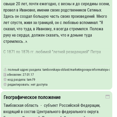
свыше 20 лет, почти ежегодно, с весны и до середины осени,
провел в Ивановке, имении своих родственников Сатиных.
Здесь он создал большую часть своих произведений. Много
лет спустя, живя за границей, он с любовью вспоминал: "Я
сказал, что туда, в Ивановку, я всегда стремился. Положа
руку на сердце, должен сказать, что и доныне туда
стремлюсь...».
С 1871 по 1876 гг. любимой "летней резиденцией" Петра
Ильича Чайковского было село
полный адрес раздела:
tambovskaya-oblast/marketingovaya-informatsiya-o-reg
обновлен: 27.01.17
код раздела: tam.f9
редактировать: нет доступа
Географическое положение
Тамбовская область - субъект Российской Федерации,
входящий в состав Центрального федерального округа.