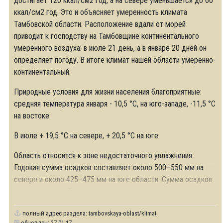
достигает 120 ккал/см2 год, а на севере уменьшается до 60
ккал/см2 год. Это и объясняет умеренность климата
Тамбовской области. Расположение вдали от морей
приводит к господству на Тамбовщине континентального
умеренного воздуха: в июле 21 день, а в январе 20 дней он
определяет погоду. В итоге климат нашей области умеренно-
континентальный.
Природные условия для жизни населения благоприятные:
средняя температура января - 10,5 °C, на юго-западе, -11,5 °C
на востоке.
В июле + 19,5 °C на севере, + 20,5 °C на юге.
Область относится к зоне недостаточного увлажнения.
Годовая сумма осадков составляет около 500–550 мм на
севере и около 425–475 мм на юге области. Сумма осадков
за вегетационный период составляет
полный адрес раздела:
tambovskaya-oblast/klimat
обновлен: 27.01.17