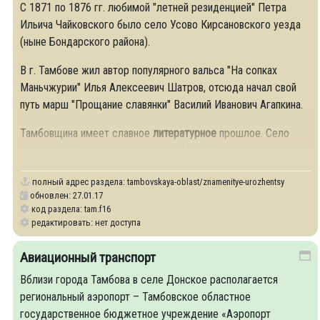
С 1871 по 1876 гг. любимой "летней резиденцией" Петра
Ильича Чайковского было село Усово Кирсановского уезда
(ныне Бондарского района).
В г. Тамбове жил автор популярного вальса "На сопках
Маньчжурии" Илья Алексеевич Шатров, отсюда начал свой
путь марш "Прощание славянки" Василий Иванович Агапкина.
Тамбовщина имеет славное
литературное
прошлое. Село
Казинка Козловского уезда (ныне Мичуринского
полный адрес раздела:
tambovskaya-oblast/znamenitye-urozhentsy
обновлен: 27.01.17
код раздела: tam.f16
редактировать: нет доступа
Авиационный транспорт
Вблизи города Тамбова в селе Донское располагается
региональный аэропорт – Тамбовское областное
государственное бюджетное учреждение «Аэропорт