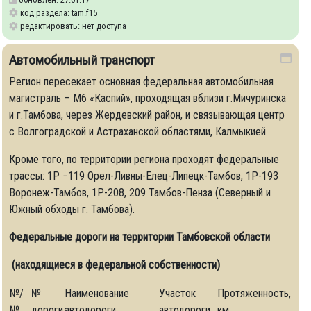
код раздела: tam.f15
редактировать: нет доступа
Автомобильный транспорт
Регион пересекает основная федеральная автомобильная
магистраль – М6 «Каспий», проходящая вблизи г.Мичуринска
и г.Тамбова, через Жердевский район, и связывающая центр
с Волгоградской и Астраханской областями, Калмыкией.
Кроме того, по территории региона проходят федеральные
трассы: 1Р −119 Орел-Ливны-Елец-Липецк-Тамбов, 1Р-193
Воронеж-Тамбов, 1Р-208, 209 Тамбов-Пенза (Северный и
Южный обходы г. Тамбова).
Федеральные дороги на территории Тамбовской области
(находящиеся в федеральной собственности)
№/
№
Наименование
Участок
Протяженность,
№
дороги
автодороги
автодороги
км.