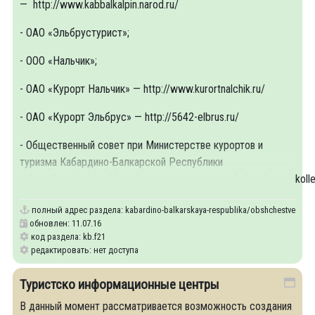
— http://www.kabbalkalpin.narod.ru/
- ОАО «Эльбрустурист»;
- ООО «Нальчик»;
- ОАО «Курорт Нальчик» — http://www.kurortnalchik.ru/
- ОАО «Курорт Эльбрус» — http://5642-elbrus.ru/
- Общественный совет при Министерстве курортов и
туризма Кабардино-Балкарской Республики
— http://pravitelstvo.kbr.ru/oigv/minturizm/soveshchatelnye_i_ko
полный адрес раздела:
kabardino-balkarskaya-respublika/obshchestvennye-or
обновлен: 11.07.16
код раздела: kb.f21
редактировать: нет доступа
Туристско информационные центры
В данный момент рассматривается возможность создания