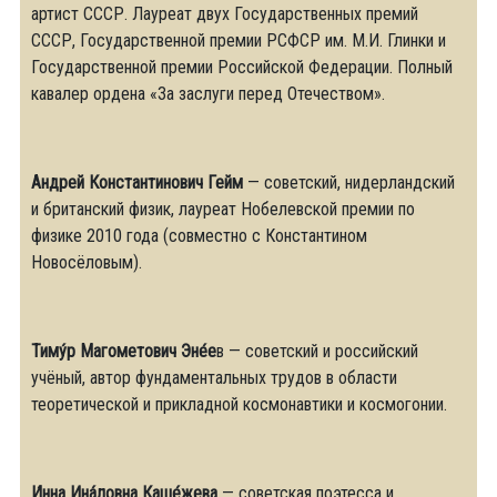
артист СССР. Лауреат двух Государственных премий
СССР, Государственной премии РСФСР им. М.И. Глинки и
Государственной премии Российской Федерации. Полный
кавалер ордена «За заслуги перед Отечеством».
Андрей Константинович Гейм
— советский, нидерландский
и британский физик, лауреат Нобелевской премии по
физике 2010 года (совместно с Константином
Новосёловым).
Тиму́р Магометович Эне́е
в — советский и российский
учёный, автор фундаментальных трудов в области
теоретической и прикладной космонавтики и космогонии.
И́нна Ина́ловна Каше́жева
— советская поэтесса и