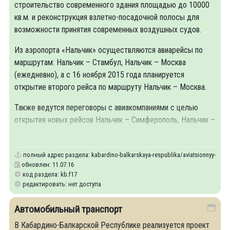
строительство современного здания площадью до 10000
кв.м. и реконструкция взлетно-посадочной полосы для
возможности принятия современных воздушных судов.
Из аэропорта «Нальчик» осуществляются авиарейсы по
маршрутам: Нальчик – Стамбул, Нальчик – Москва
(ежедневно), а с 16 ноября 2015 года планируется
открытие второго рейса по маршруту Нальчик – Москва.
Также ведутся переговоры с авиакомпаниями с целью
открытия новых рейсов Нальчик – Симферополь, Нальчик –
Ростов,Нальчик – Сочи, Нальчик – Санкт-Петербург.
полный адрес раздела:
kabardino-balkarskaya-respublika/aviatsionnyy-trans
обновлен: 11.07.16
код раздела: kb.f17
редактировать: нет доступа
Автомобильный транспорт
В Кабардино-Балкарской Республике реализуется проект