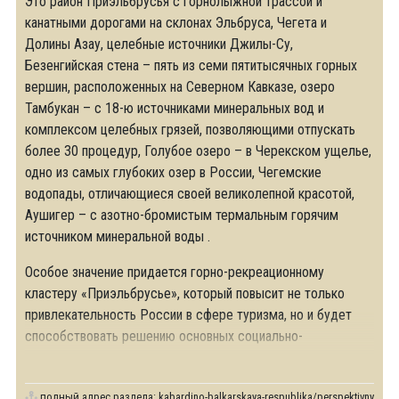
Это район Приэльбрусья с горнолыжной трассой и
канатными дорогами на склонах Эльбруса, Чегета и
Долины Азау, целебные источники Джилы-Су,
Безенгийская стена – пять из семи пятитысячных горных
вершин, расположенных на Северном Кавказе, озеро
Тамбукан – с 18-ю источниками минеральных вод и
комплексом целебных грязей, позволяющими отпускать
более 30 процедур, Голубое озеро – в Черекском ущелье,
одно из самых глубоких озер в России, Чегемские
водопады, отличающиеся своей великолепной красотой,
Аушигер – с азотно-бромистым термальным горячим
источником минеральной воды .
Особое значение придается горно-рекреационному
кластеру «Приэльбрусье», который повысит не только
привлекательность России в сфере туризма, но и будет
способствовать решению основных социально-
экономических
полный адрес раздела:
kabardino-balkarskaya-respublika/perspektivnye-vidy