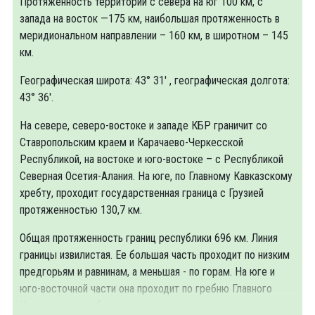
Протяженность территории с севера на юг 100 км, с
запада на восток —175 км, наибольшая протяженность в
меридиональном направлении – 160 км, в широтном – 145
км.
Географическая широта: 43° 31' , географическая долгота:
43° 36'.
На севере, северо-востоке и западе КБР граничит со
Ставропольским краем и Карачаево-Черкесской
Республикой, на востоке и юго-востоке – с Республикой
Северная Осетия-Алания. На юге, по Главному Кавказскому
хребту, проходит государственная граница с Грузией
протяженностью 130,7 км.
Общая протяженность границ республики 696 км. Линия
границы извилистая. Ее большая часть проходит по низким
предгорьям и равнинам, а меньшая - по горам. На юге и
юго-восточной части она проходит по гребню Главного
Кавказского хребта. На юго-западе граница