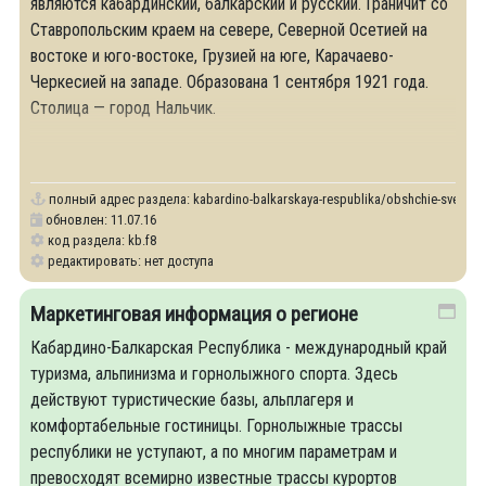
являются кабардинский, балкарский и русский. Граничит со
Ставропольским краем на севере, Северной Осетией на
востоке и юго-востоке, Грузией на юге, Карачаево-
Черкесией на западе. Образована 1 сентября 1921 года.
Столица — город Нальчик.
полный адрес раздела:
kabardino-balkarskaya-respublika/obshchie-svedeni
обновлен: 11.07.16
код раздела: kb.f8
редактировать: нет доступа
Маркетинговая информация о регионе
Кабардино-Балкарская Республика - международный край
туризма, альпинизма и горнолыжного спорта. Здесь
действуют туристические базы, альплагеря и
комфортабельные гостиницы. Горнолыжные трассы
республики не уступают, а по многим параметрам и
превосходят всемирно известные трассы курортов