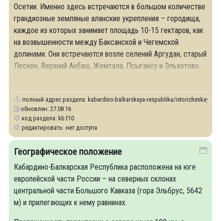
Осетии. Именно здесь встречаются в большом количестве
грандиозные земляные аланские укрепления – городища,
каждое из которых занимает площадь 10-15 гектаров, как
на возвышенности между Баксанской и Чегемской
долинами. Они встречаются возле селений Аргудан, старый
Лескен, Верхний Акбаш, Жемтала, Псыгансу и Эльхотово.
В первой четверти XIII века
полный адрес раздела:
kabardino-balkarskaya-respublika/istoricheskaya-sp
обновлен: 27.08.16
код раздела: kb.f10
редактировать: нет доступа
Географическое положение
Кабардино-Балкарская Республика расположена на юге
европейской части России – на северных склонах
центральной части Большого Кавказа (гора Эльбрус, 5642
м) и прилегающих к нему равнинах.