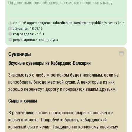
Он довольно однообразен, но сможет пополнить вашу
коллекцию красивыми
полный адрес раздела:
kabardino-balkarskaya-respublika/suveniry-kotorye-n
обновлен: 18.09.16
код раздела: kb.f31
редактировать: нет доступа
Сувениры
Вкусные сувениры из Кабардино-Балкарии
Знакомство с любым регионом будет неполным, если не
попробовать блюда местной кухни. А некоторые из них
хорошо перенесут дорогу и понравятся вашим друзьям.
Сыры и хичины
В республике готовят прекрасные сыры из овечьего и
козьего молока. Попробуйте брынзу, кабардинский
копченый сыр и чечил. Традиционно копченому овечьему