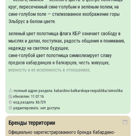
круг, пересеченный сине-голубым и зелёным полем; на
сине-голубом поле — стилизованное изображение горы
Эльбрус в белом цвете.
зеленый цвет полотнища флага КБР означает свободу в
мыслях и делах, поступках, радость общения и понимания,
надежду на светлое будущее;
сине-голубой цвет полотнища символизирует славу
предков кабардинцев и балкарцев, честь живущих,
верность и их искренность в отношениях;
белый цвет
полный адрес раздела:
kabardino-balkarskaya-respublika/simvolika
обновлен: 11.07.16
код раздела: kb.f29
редактировать: нет доступа
Бренды территории
Официально-зарегистрированного бренда Кабардино-