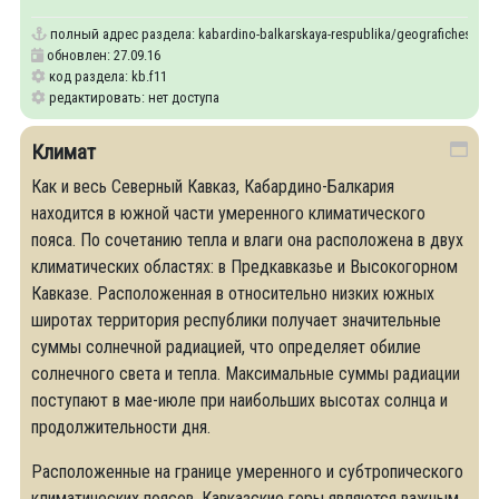
полный адрес раздела:
kabardino-balkarskaya-respublika/geograficheskoe-
обновлен: 27.09.16
код раздела: kb.f11
редактировать: нет доступа
Климат
Как и весь Северный Кавказ, Кабардино-Балкария
находится в южной части умеренного климатического
пояса. По сочетанию тепла и влаги она расположена в двух
климатических областях: в Предкавказье и Высокогорном
Кавказе. Расположенная в относительно низких южных
широтах территория республики получает значительные
суммы солнечной радиацией, что определяет обилие
солнечного света и тепла. Максимальные суммы радиации
поступают в мае-июле при наибольших высотах солнца и
продолжительности дня.
Расположенные на границе умеренного и субтропического
климатических поясов, Кавказские горы являются важным