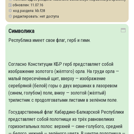
обновлен: 11.07.16
код раздела: kb.f28
редактировать: нет доступа
Символика
Республика имеет свои флаг, герб и гимн.
Согласно Конституции КБР герб представляет собой
изображение золотого (жёлтого) орла. На груди орла —
малый пересечённый щит, вверху — изображение
серебряной (белой) горы о двух вершинах в лазоревом
(синем, голубом) поле, внизу — золотой (жёлтый)
трилистник с продолговатыми листами в зелёном поле.
Государственный флаг Кабардино-Балкарской Республики
представляет собой полотнище из трёх равновеликих
горизонтальных полос: верхней — сине-голубого, средней
— белого, нижней — зелёного цвета. В центре полотнища —