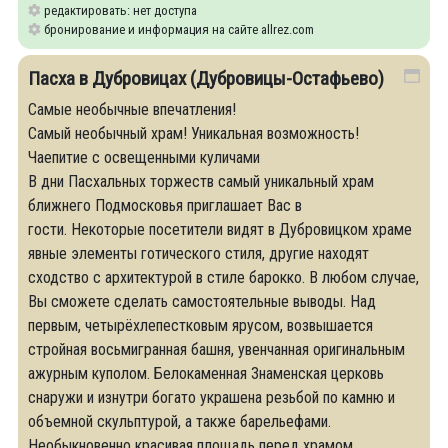
редактировать: нет доступа
бронирование и информация на сайте allrez.com
Пасха в Дубровицах (Дубровицы-Остафьево)
Самые необычные впечатления!
Самый необычный храм! Уникальная возможность!
Чаепитие с освещенными куличами
В дни Пасхальных торжеств самый уникальный храм
ближнего Подмосковья приглашает Вас в
гости. Некоторые посетители видят в Дубровицком храме
явные элементы готического стиля, другие находят
сходство с архитектурой в стиле барокко. В любом случае,
Вы сможете сделать самостоятельные выводы. Над
первым, четырёхлепестковым ярусом, возвышается
стройная восьмигранная башня, увенчанная оригинальным
ажурным куполом. Белокаменная Знаменская церковь
снаружи и изнутри богато украшена резьбой по камню и
объемной скульптурой, а также барельефами.
Необыкновенно красивая площадь перед храмом,