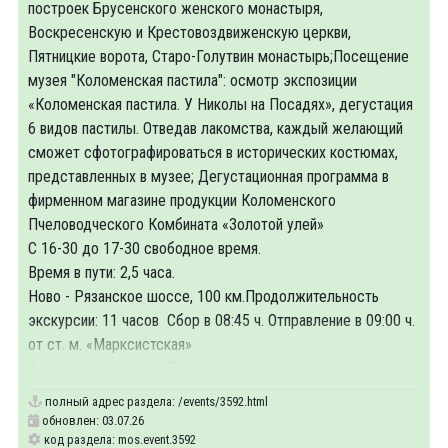
построек Брусенского женского монастыря,
Воскресенскую и Крестовоздвиженскую церкви,
Пятницкие ворота, Старо-Голутвин монастырь;Посещение
музея "Коломенская пастила": осмотр экспозиции
«Коломенская пастила. У Николы на Посадях», дегустация
6 видов пастилы. Отведав лакомства, каждый желающий
сможет сфотографироваться в исторических костюмах,
представленных в музее; Дегустационная программа в
фирменном магазине продукции Коломенского
Пчеловодческого Комбината «Золотой улей»
С 16-30 до 17-30 свободное время.
Время в пути: 2,5 часа.
Ново - Рязанское шоссе, 100 км.Продолжительность
экскурсии: 11 часов Сбор в 08:45 ч. Отправление в 09:00 ч.
от ст. м. «Марксистская»
В стоимость входит: Транспортное
полный адрес раздела:
/events/3592.html
обновлен: 03.07.26
код раздела: mos.event.3592