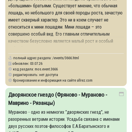
«большими» братьями. Существует мнение, что обычная
лошадь, но небольшого для своей породы роста, зачастую
имеет скверный характер. Это ни в коем случает не
относиться к мини лошадям. Мини лошади – это
совершено особый вид. Его главным отличительным
качеством безусловно является малый рост и особый
добрый
полный адрес раздела:
/events/3666.html
обновлен: 03.07.26
код раздела: mos.event.3666
редактировать: нет доступа
бронирование и информация на сайте allrez.com
Дворянское гнездо (Фряново - Мураново -
Маврино - Рязанцы)
Мураново - одно из немногих "дворянских гнезд", не
разоренных ветрами истории. Усадьба связана с именами
двух русских поэтов-философов Е.А.Баратынского и