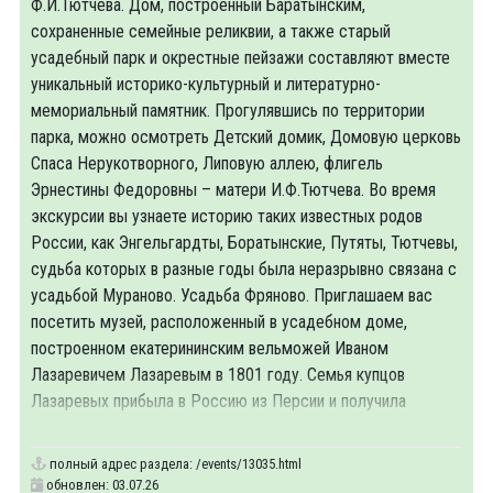
Ф.И.Тютчева. Дом, построенный Баратынским,
сохраненные семейные реликвии, а также старый
усадебный парк и окрестные пейзажи составляют вместе
уникальный историко-культурный и литературно-
мемориальный памятник. Прогулявшись по территории
парка, можно осмотреть Детский домик, Домовую церковь
Спаса Нерукотворного, Липовую аллею, флигель
Эрнестины Федоровны – матери И.Ф.Тютчева. Во время
экскурсии вы узнаете историю таких известных родов
России, как Энгельгардты, Боратынские, Путяты, Тютчевы,
судьба которых в разные годы была неразрывно связана с
усадьбой Мураново. Усадьба Фряново. Приглашаем вас
посетить музей, расположенный в усадебном доме,
построенном екатерининским вельможей Иваном
Лазаревичем Лазаревым в 1801 году. Семья купцов
Лазаревых прибыла в Россию из Персии и получила
потомственное дворянство, пожалованное
полный адрес раздела:
/events/13035.html
обновлен: 03.07.26