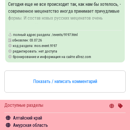
Сегодня еще не все происходит так, как нам бы хотелось, -
современное меценатство иногда принимает причудливые
формы. И состав новых русских меценатов очень
неоднороден. Но живые примеры
полный адрес раздела:
/events/9197.html
обновлен: 03.07.26
код раздела: mos.event.9197
редактировать: нет доступа
бронирование и информация на сайте allrez.com
Показать / написать комментарий
Доступные разделы
Алтайский край
Амурская область
Общая информация