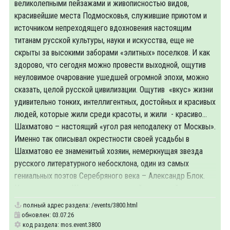
великолепными пейзажами и живописностью видов,
красивейшие места Подмосковья, служившие приютом и
источником непреходящего вдохновения настоящим
титанам русской культуры, науки и искусства, еще не
скрыты за высокими заборами «элитных» поселков. И как
здорово, что сегодня можно провести выходной, ощутив
неуловимое очарование ушедшей огромной эпохи, можно
сказать, целой русской цивилизации. Ощутив «вкус» жизни
удивительно тонких, интеллигентных, достойных и красивых
людей, которые жили среди красоты, и жили - красиво...
Шахматово – настоящий «угол рая неподалеку от Москвы».
Именно так описывал окрестности своей усадьбы в
Шахматово ее знаменитый хозяин, немеркнущая звезда
русского литературного небосклона, один из самых
гениальных поэтов Серебряного века – Александр Блок.
Именно здесь, в Шахматове, на своей «духовной
полный адрес раздела:
/events/3800.html
обновлен: 03.07.26
код раздела: mos.event.3800