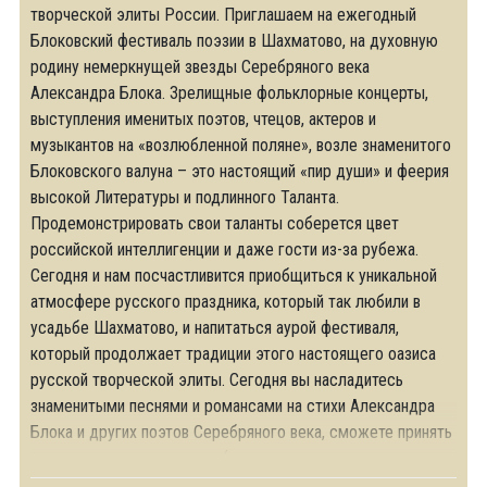
творческой элиты России. Приглашаем на ежегодный
Блоковский фестиваль поэзии в Шахматово, на духовную
родину немеркнущей звезды Серебряного века
Александра Блока. Зрелищные фольклорные концерты,
выступления именитых поэтов, чтецов, актеров и
музыкантов на «возлюбленной поляне», возле знаменитого
Блоковского валуна – это настоящий «пир души» и феерия
высокой Литературы и подлинного Таланта.
Продемонстрировать свои таланты соберется цвет
российской интеллигенции и даже гости из-за рубежа.
Сегодня и нам посчастливится приобщиться к уникальной
атмосфере русского праздника, который так любили в
усадьбе Шахматово, и напитаться аурой фестиваля,
который продолжает традиции этого настоящего оазиса
русской творческой элиты. Сегодня вы насладитесь
знаменитыми песнями и романсами на стихи Александра
Блока и других поэтов Серебряного века, сможете принять
участие в старинных играх (например, освоить