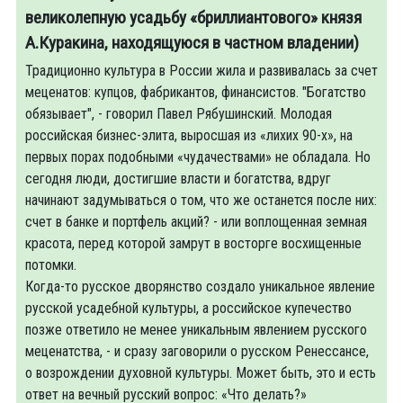
великолепную усадьбу «бриллиантового» князя
А.Куракина, находящуюся в частном владении)
Традиционно культура в России жила и развивалась за счет
меценатов: купцов, фабрикантов, финансистов. "Богатство
обязывает", - говорил Павел Рябушинский. Молодая
российская бизнес-элита, выросшая из «лихих 90-х», на
первых порах подобными «чудачествами» не обладала. Но
сегодня люди, достигшие власти и богатства, вдруг
начинают задумываться о том, что же останется после них:
счет в банке и портфель акций? - или воплощенная земная
красота, перед которой замрут в восторге восхищенные
потомки.
Когда-то русское дворянство создало уникальное явление
русской усадебной культуры, а российское купечество
позже ответило не менее уникальным явлением русского
меценатства, - и сразу заговорили о русском Ренессансе,
о возрождении духовной культуры. Может быть, это и есть
ответ на вечный русский вопрос: «Что делать?»