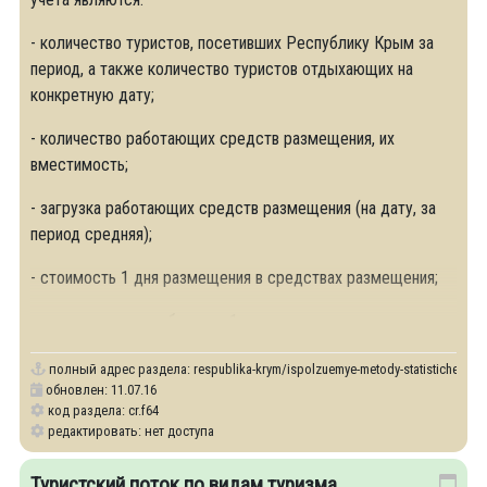
- количество туристов, посетивших Республику Крым за
период, а также количество туристов отдыхающих на
конкретную дату;
- количество работающих средств размещения, их
вместимость;
- загрузка работающих средств размещения (на дату, за
период средняя);
- стоимость 1 дня размещения в средствах размещения;
- длительность пребывания 1 туриста на отдыхе.
полный адрес раздела:
respublika-krym/ispolzuemye-metody-statisticheskog
обновлен: 11.07.16
код раздела: cr.f64
редактировать: нет доступа
Туристский поток по видам туризма