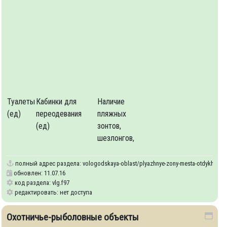
-
-
-
+
Туалеты
Кабинки для
Наличие
(ед)
переодевания
пляжных
(ед)
зонтов,
шезлонгов,
полный адрес раздела:
vologodskaya-oblast/plyazhnye-zony-mesta-otdykha-nas
-fonda
обновлен: 11.07.16
код раздела: vlg.f97
редактировать: нет доступа
Охотничье-рыболовные объекты