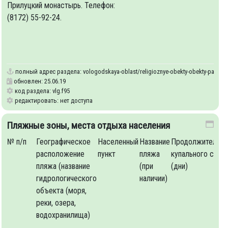
Прилуцкий монастырь. Телефон:
y
(8172) 55-92-24.
полный адрес раздела:
vologodskaya-oblast/religioznye-obekty-obekty-palomni
обновлен: 25.06.19
код раздела: vlg.f95
редактировать: нет доступа
сть их
Возможность
Автотранспортная
Наличие
Возможно
Пляжные зоны, места отдыха населения
я
посещения
доступность
указателей
добраться
№ п/п
Географическое
Населенный
Название
Продолжительно
анными
неорганизованными
и
обществе
расположение
пункт
пляжа
купального сезо
туристами с или
туристской
транспорт
пляжа (название
(при
(дни)
без
навигации
гидрологического
наличии)
сопровождения
в
объекта (моря,
направлении
реки, озера,
следования
водохранилища)
до объекта