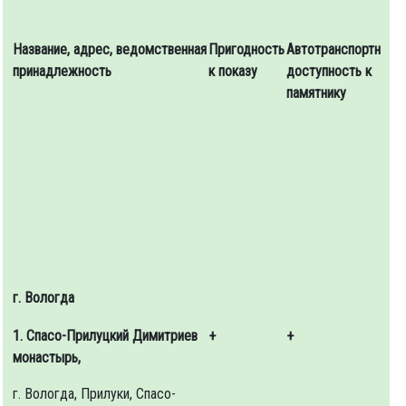
личных
навигации
памятн
автомашин
истори
в
Название,
адрес,
ведомственная
Пригодность
Автотранспортная
В
художе
направлении
принадлежность
к показу
доступность к
п
достои
следования
памятнику
э
объект
до объекта
а
л
а
Возможна
Указатели
г. Вологда
1. Спасо-Прилуцкий Димитриев
+
+
+
монастырь,
г. Вологда, Прилуки, Спасо-