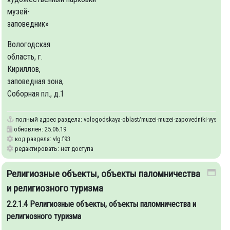
музей-
заповедник»
Вологодская
область, г.
Кириллов,
заповедная зона,
Соборная пл., д.1
a-i-sooruzheniya
полный адрес раздела:
vologodskaya-oblast/muzei-muzei-zapovedniki-vystavoc
обновлен: 25.06.19
код раздела: vlg.f93
редактировать: нет доступа
Религиозные объекты, объекты паломничества
я
Возможность
и религиозного туризма
Наличие
Возможность
Доступ для
Оценка
парковки
указателей
добраться
людей с
истори
2.2.1.4 Религиозные объекты, объекты паломничества и
экскурсионных
и
общественным
ограниченными
событи
религиозного туризма
автобусов и
туристской
транспортом
возможностями
связанн