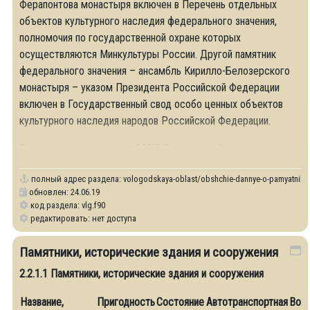
Ферапонтова монастыря включен в Перечень отдельных
объектов культурного наследия федерального значения,
полномочия по государственной охране которых
осуществляются Минкультуры России. Другой памятник
федерального значения – ансамбль Кирилло-Белозерского
монастыря – указом Президента Российской Федерации
включен в Государственный свод особо ценных объектов
культурного наследия народов Российской Федерации.
В настоящее время сеть ООПТ Вологодской
полный адрес раздела:
vologodskaya-oblast/obshchie-dannye-o-pamyatnika
обновлен: 24.06.19
код раздела: vlg.f90
редактировать: нет доступа
Памятники, исторические здания и сооружения
2.2.1.1 Памятники, исторические здания и сооружения
Название,
Пригодность
Состояние
Автотранспортная
Воз