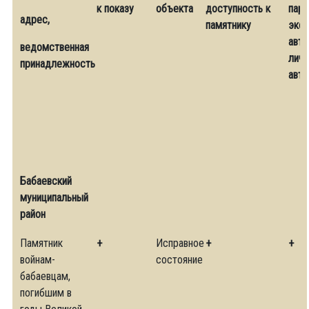
к показу
объекта
доступность к
парк
адрес,
памятнику
экс
авто
ведомственная
лич
принадлежность
авт
Бабаевский
муниципальный
район
Памятник
+
Исправное
+
+
войнам-
состояние
бабаевцам,
погибшим в