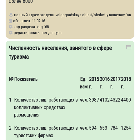
Более 8000
полный адрес раздела:
volgogradskaya-oblast/obshchiy-nomernoy-fond-sre
обновлен: 11.07.16
код раздела: vgg.f68
редактировать: нет доступа
Численность населения, занятого в сфере
туризма
№
Показатель
Ед.
2015
2016
2017
2018
изм.
г.
г.
г.
г.
1
Количество лиц, работающих в
чел.
3987
4102
4322
4400
коллективных средствах
размещения
2
Количество лиц, работающих в
чел.
594
653
784
1254
туристских фирмах