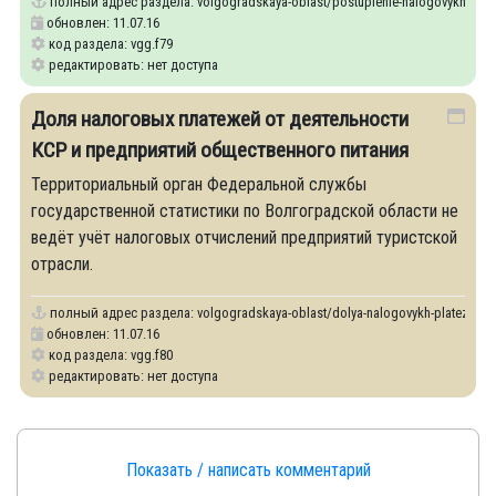
полный адрес раздела:
volgogradskaya-oblast/postuplenie-nalogovykh-plate
обновлен: 11.07.16
код раздела: vgg.f79
редактировать: нет доступа
Доля налоговых платежей от деятельности
КСР и предприятий общественного питания
Территориальный орган Федеральной службы
государственной статистики по Волгоградской области не
ведёт учёт налоговых отчислений предприятий туристской
отрасли.
полный адрес раздела:
volgogradskaya-oblast/dolya-nalogovykh-platezhey-ot
обновлен: 11.07.16
код раздела: vgg.f80
редактировать: нет доступа
Показать / написать комментарий