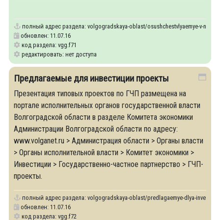
программ,
полный адрес раздела:
volgogradskaya-oblast/osushchestvlyaemye-v-nastoy
обновлен: 11.07.16
код раздела: vgg.f71
редактировать: нет доступа
Предлагаемые для инвестиции проекты
Презентация типовых проектов по ГЧП размещена на
портале исполнительных органов государственной власти
Волгоградской области в разделе Комитета экономики
Администрации Волгоградской области по адресу:
www.volganet.ru > Администрация области > Органы власти
> Органы исполнительной власти > Комитет экономики >
Инвестиции > Государственно-частное партнерство > ГЧП-
проекты.
полный адрес раздела:
volgogradskaya-oblast/predlagaemye-dlya-investitsii
обновлен: 11.07.16
код раздела: vgg.f72