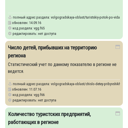
полный адрес раздела:
volgogradskaya-oblast/turistskiy-potok-po-vidam-tur
обновлен: 14.09.16
код раздела: vgg.f65
редактировать: нет доступа
Число детей, прибывших на территорию
региона
Статистический учет по данному показателю в регионе не
ведется.
полный адрес раздела:
volgogradskaya-oblast/chislo-detey-pribyvshikh-na-te
обновлен: 11.07.16
код раздела: vgg.f66
редактировать: нет доступа
Количество туристских предприятий,
работающих в регионе