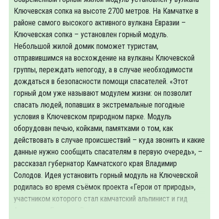
Ключевская сопка на высоте 2700 метров. На Камчатке в
районе самого высокого активного вулкана Евразии –
Ключевская сопка – установлен горный модуль.
Небольшой жилой домик поможет туристам,
отправившимся на восхождение на вулканы Ключевской
группы, переждать непогоду, а в случае необходимости
дождаться в безопасности помощи спасателей. «Этот
горный дом уже называют модулем жизни: он позволит
спасать людей, попавших в экстремальные погодные
условия в Ключевском природном парке. Модуль
оборудован печью, койками, памятками о том, как
действовать в случае происшествий – куда звонить и какие
данные нужно сообщить спасателям в первую очередь», –
рассказал губернатор Камчатского края Владимир
Солодов. Идея установить горный модуль на Ключевской
родилась во время съёмок проекта «Герои от природы»,
участником которого стал камчатский альпинист и гид
Александр Биченко. В интервью автору проекта