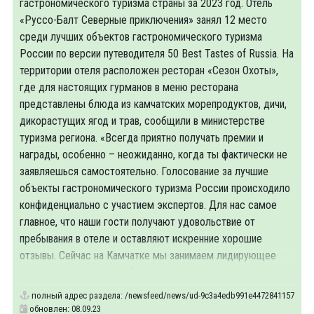
гастрономического туризма страны за 2023 год. Отель
«Руссо-Балт Северные приключения» занял 12 место
среди лучших объектов гастрономического туризма
России по версии путеводителя 50 Best Tastes of Russia. На
территории отеля расположен ресторан «Сезон Охоты»,
где для настоящих гурманов в меню ресторана
представлены блюда из камчатских морепродуктов, дичи,
дикорастущих ягод и трав, сообщили в министерстве
туризма региона. «Всегда приятно получать премии и
награды, особенно – неожиданно, когда ты фактически не
заявляешься самостоятельно. Голосование за лучшие
объекты гастрономического туризма России происходило
конфиденциально с участием экспертов. Для нас самое
главное, что наши гости получают удовольствие от
пребывания в отеле и оставляют искренние хорошие
отзывы. Сейчас на Камчатке мы занимаем лидирующее
место, мы единственный пятизвездочный отель,
полный адрес раздела:
/newsfeed/news/ud-9c3a4edb991e4472841157b9f16d312
обновлен: 08.09.23