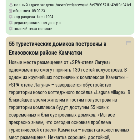
полный адрес раздела:
/newsfeed/news/ud-6a97893571fc42df9d941efe9b731
обновлен: 08.09.23
код раздела: kam.f1004
редактировать: нет доступа
полный текст новости
55 туристических домиков построены в
Елизовском районе Камчатки
Новые места размещения от «SPA-отеля Лагуна»
одномоментно смогут принять 130 гостей полуострова. В
одном из крупнейших гостиничных комплексов Камчатки –
«SPA-отеле Лагуна» – завершается обустройство
территории нового коттеджного посёлка «Laguna village». В
ближайшее время жителям и гостям полуострова на
территории комплекса будут доступны 55 новых
современных и благоустроенных домиков. «Мы все
прекрасно знаем, что сегодня основная проблема
туристической отрасли Камчатки – нехватка качественных
мест размещения. Нехватка хорошей, достойной,