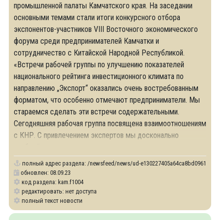
промышленной палаты Камчатского края. На заседании
основными темами стали итоги конкурсного отбора
экспонентов-участников VIII Восточного экономического
форума среди предпринимателей Камчатки и
сотрудничество с Китайской Народной Республикой.
«Встречи рабочей группы по улучшению показателей
национального рейтинга инвестиционного климата по
направлению „Экспорт“ оказались очень востребованным
форматом, что особенно отмечают предприниматели. Мы
стараемся сделать эти встречи содержательными.
Сегодняшняя рабочая группа посвящена взаимоотношениям
с КНР. С привлечением экспертов мы досконально
разберём
полный адрес раздела:
/newsfeed/news/ud-e130227405a64ca8bd096135e36716a2
обновлен: 08.09.23
код раздела: kam.f1004
редактировать: нет доступа
полный текст новости