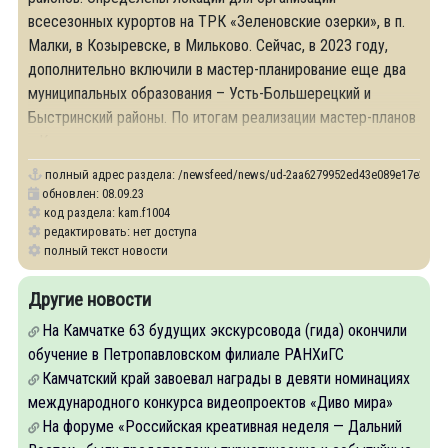
всесезонных курортов на ТРК «Зеленовские озерки», в п.
Малки, в Козыревске, в Мильково. Сейчас, в 2023 году,
дополнительно включили в мастер-планирование еще два
муниципальных образования – Усть-Большерецкий и
Быстринский районы. По итогам реализации мастер-планов
в Камчатском крае появятся четыре новых всесезонных
полный адрес раздела:
/newsfeed/news/ud-2aa6279952ed43e089e17e333630ec
обновлен: 08.09.23
код раздела: kam.f1004
редактировать: нет доступа
полный текст новости
Другие новости
На Камчатке 63 будущих экскурсовода (гида) окончили
обучение в Петропавловском филиале РАНХиГС
Камчатский край завоевал награды в девяти номинациях
международного конкурса видеопроектов «Диво мира»
На форуме «Российская креативная неделя — Дальний