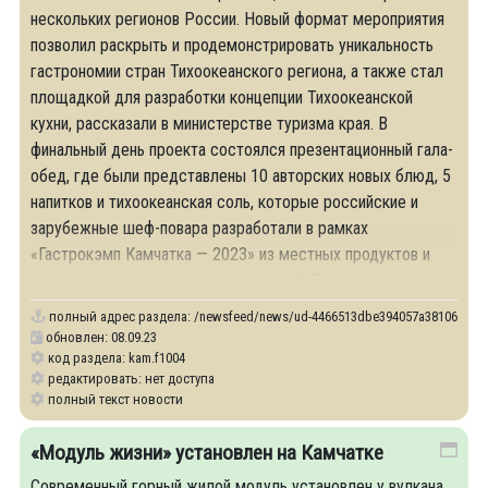
нескольких регионов России. Новый формат мероприятия
позволил раскрыть и продемонстрировать уникальность
гастрономии стран Тихоокеанского региона, а также стал
площадкой для разработки концепции Тихоокеанской
кухни, рассказали в министерстве туризма края. В
финальный день проекта состоялся презентационный гала-
обед, где были представлены 10 авторских новых блюд, 5
напитков и тихоокеанская соль, которые российские и
зарубежные шеф-повара разработали в рамках
«Гастрокэмп Камчатка — 2023» из местных продуктов и
продукции камчатских производителей. Среди локальных
полный адрес раздела:
/newsfeed/news/ud-4466513dbe394057a3810694b484fc9
обновлен: 08.09.23
код раздела: kam.f1004
редактировать: нет доступа
полный текст новости
«Модуль жизни» установлен на Камчатке
Современный горный жилой модуль установлен у вулкана