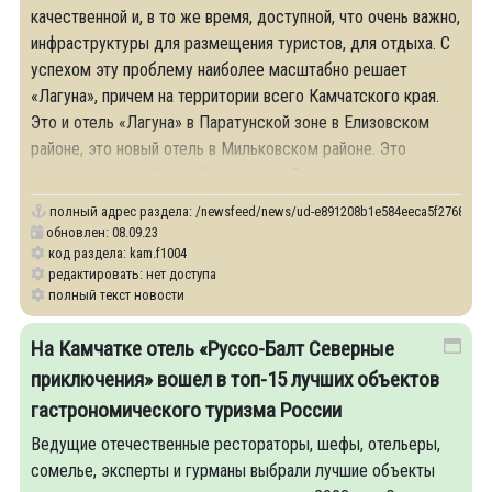
качественной и, в то же время, доступной, что очень важно,
инфраструктуры для размещения туристов, для отдыха. С
успехом эту проблему наиболее масштабно решает
«Лагуна», причем на территории всего Камчатского края.
Это и отель «Лагуна» в Паратунской зоне в Елизовском
районе, это новый отель в Мильковском районе. Это
глэмпинг, который заработал уже в Быстринском
полный адрес раздела:
/newsfeed/news/ud-e891208b1e584eeca5f2768f9feb83
обновлен: 08.09.23
код раздела: kam.f1004
редактировать: нет доступа
полный текст новости
На Камчатке отель «Руссо-Балт Северные
приключения» вошел в топ-15 лучших объектов
гастрономического туризма России
Ведущие отечественные рестораторы, шефы, отельеры,
сомелье, эксперты и гурманы выбрали лучшие объекты