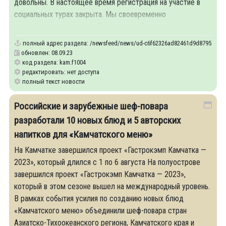
довольны. В настоящее время регистрация на участие в
социальных турах закрыта. Мы своевременно
проинформируем жителей края о возобновлении записи», -
полный адрес раздела:
/newsfeed/news/ud-c6f62326ad82461d9d879560679f1a
обновлен: 08.09.23
код раздела: kam.f1004
редактировать: нет доступа
полный текст новости
Российские и зарубежные шеф-повара
разработали 10 новых блюд и 5 авторских
напитков для «Камчатского меню»
На Камчатке завершился проект «Гастрокэмп Камчатка —
2023», который длился с 1 по 6 августа На полуострове
завершился проект «Гастрокэмп Камчатка — 2023»,
который в этом сезоне вышел на международный уровень.
В рамках события усилия по созданию новых блюд
«Камчатского меню» объединили шеф-повара стран
Азиатско-Тихоокеанского региона, Камчатского края и