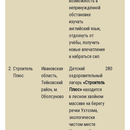
возможность в
непринуждённой
обстановке
изучать
английский язык,
отдохнуть от
учёбы, получить
новые впечатления
и набраться сил.
2.
Строитель
Ивановская
Детский
280
Плюс
область,
оздоровительный
Тейковский
лагерь
«Строитель
район, м.
Плюс»
находится
Оболсуново
в лесном хвойном
массиве на берегу
речки Ухтохма,
экологически
чистом месте