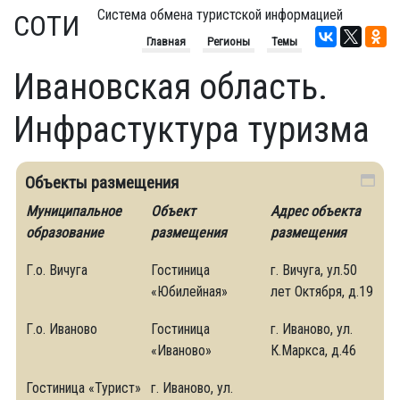
Система обмена туристской информацией
СОТИ
Главная
Регионы
Темы
Ивановская область.
Инфрастуктура туризма
Объекты размещения
Муниципальное
Объект
Адрес объекта
образование
размещения
размещения
Г.о. Вичуга
Гостиница
г. Вичуга, ул.50
«Юбилейная»
лет Октября, д.19
Г.о. Иваново
Гостиница
г. Иваново, ул.
«Иваново»
К.Маркса, д.46
Гостиница «Турист»
г. Иваново, ул.