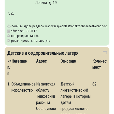
Ленина, д. 19
г. о.
полный адрес раздела:
ivanovskaya-oblast/obekty-obshchestvennogo-pitani
обновлен: 30.08.17
код раздела: iva.f86
редактировать: нет доступа
Детские и оздоровительные лагеря
№
Название
Адрес
Описание
Количество
п/
мест
п
1.
Объединенное
Ивановская
Детский
82
королевство
область,
лингвистический
Тейковский
лагерь, в котором
район, м.
детям
Оболсуново
предоставляется