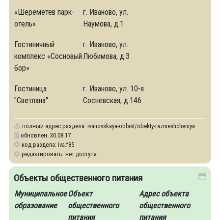
«Шереметев парк-
г. Иваново, ул.
отель»
Наумова, д.1
Гостиничный
г. Иваново, ул.
комплекс «Сосновый
Любимова, д.3
бор»
Гостиница
г. Иваново, ул. 10-я
"Светлана"
Сосневская, д.146
полный адрес раздела:
ivanovskaya-oblast/obekty-razmeshcheniya
обновлен: 30.08.17
код раздела: iva.f85
редактировать: нет доступа
Объекты общественного питания
Муниципальное
Объект
Адрес объекта
образование
общественного
общественного
питания
питания