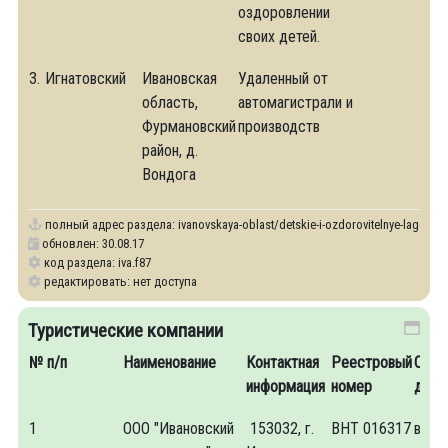
оздоровлении
своих детей.
3.
Игнатовский
Ивановская
Удаленный от
область,
автомагистрали и
Фурмановский
производств
район, д.
Вондога
полный адрес раздела:
ivanovskaya-oblast/detskie-i-ozdorovitelnye-lagerya
обновлен: 30.08.17
код раздела: iva.f87
редактировать: нет доступа
Туристические компании
№ п/п
Наименование
Контактная
Реестровый
Сфер
информация
номер
деят
1
ООО "Ивановский
153032, г.
ВНТ 016317
внут