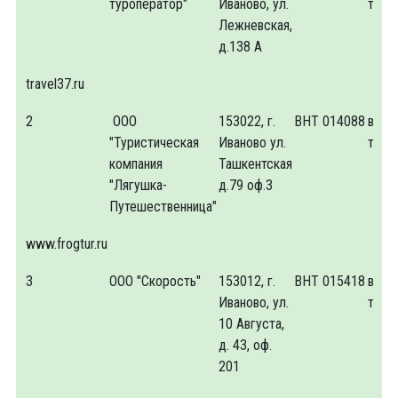
туроператор"
Иваново, ул.
тури
Лежневская,
д.138 А
travel37.ru
2
ООО
153022, г.
ВНТ 014088
внут
"Туристическая
Иваново ул.
тури
компания
Ташкентская
"Лягушка-
д.79 оф.3
Путешественница"
www.frogtur.ru
3
ООО "Скорость"
153012, г.
ВНТ 015418
внут
Иваново, ул.
тури
10 Августа,
д. 43, оф.
201