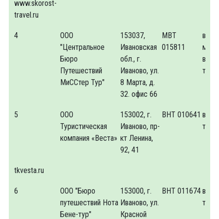
www.skorost-
travel.ru
4
ООО
153037,
МВТ
внут
"Центральное
Ивановская
015811
межд
Бюро
обл., г.
въез
Путешествий
Иваново, ул.
тури
МиССтер Тур"
8 Марта, д.
32. офис 66
5
ООО
153002, г.
ВНТ 010641
внут
Туристическая
Иваново, пр-
тури
компания «Веста»
кт Ленина,
92, 41
tkvesta.ru
6
ООО "Бюро
153000, г.
ВНТ 011674
внут
путешествий Нота
Иваново, ул.
тури
Бене-тур"
Красной