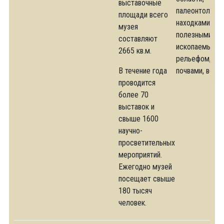
выставочные
палеонтологи
площади всего
находками,
музея
полезными
составляют
ископаемы ми,
2665 кв.м.
рельефом, кл
В течение года
почвами, вода
проводится
более 70
выставок и
свыше 1600
научно-
просветительных
мероприятий.
Ежегодно музей
посещает свыше
180 тысяч
человек.