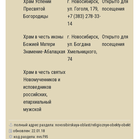
Храм Успений
г. Новосибирск,
Открыто для
Пресвятой
ул. Гоголя, 179,
посещения
Богородицы
+7 (383) 278-33-
14
Храм в честь иконы
г. Новосибирск,
Открыто для
Божией Матери
ул. Богдана
посещения
Знамение-Абалацкая
Хмельницкого,
74
Храм в честь святых
Новомученников и
исповедников
российских,
епархиальный
мужской
полный адрес раздела:
novosibirskaya-oblast/religioznye-obekty-obekty-pal
обновлен: 22.01.18
код раздела: nvs.f95