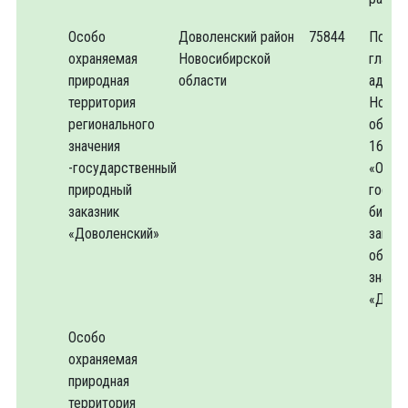
Особо
Доволенский район
75844
Поста
охраняемая
Новосибирской
главы
природная
области
админ
территория
Новос
регионального
облас
значения
16.01
-государственный
«Об о
природный
госуд
заказник
биоло
«Доволенский»
заказн
облас
значен
«Дово
Особо
охраняемая
природная
территория