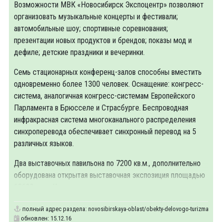
Возможности МВК «Новосибирск Экспоцентр» позволяют
организовать музыкальные концерты и фестивали;
автомобильные шоу; спортивные соревнования;
презентации новых продуктов и брендов; показы мод и
дефиле; детские праздники и вечеринки.
Семь стационарных конференц-залов способны вместить
одновременно более 1300 человек. Оснащение: конгресс-
система, аналогичная конгресс-системам Европейского
Парламента в Брюсселе и Страсбурге. Беспроводная
инфракрасная система многоканального распределения
синхроперевода обеспечивает синхронный перевод на 5
различных языков.
Два выставочных павильона по 7200 кв.м., дополнительно
оборудована открытая выставочная экспозиция площадью
12600 кв.м. Комплекс готов принять одновременно
полный адрес раздела:
novosibirskaya-oblast/obekty-delovogo-turizma
обновлен: 15.12.16