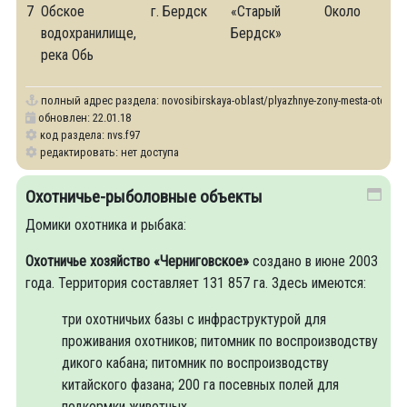
7
Обское
г. Бердск
«Старый
Около
водохранилище,
Бердск»
река Обь
полный адрес раздела:
novosibirskaya-oblast/plyazhnye-zony-mesta-otdykha
обновлен: 22.01.18
код раздела: nvs.f97
редактировать: нет доступа
Охотничье-рыболовные объекты
Домики охотника и рыбака:
Охотничье хозяйство «Черниговское»
создано в июне 2003
года. Территория составляет 131 857 га. Здесь имеются:
три охотничьих базы с инфраструктурой для
проживания охотников; питомник по воспроизводству
дикого кабана; питомник по воспроизводству
китайского фазана; 200 га посевных полей для
подкормки животных.