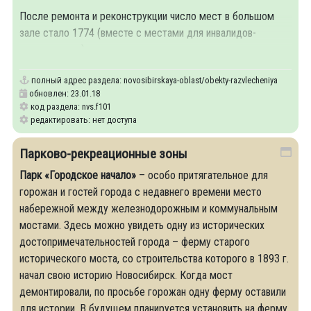
После ремонта и реконструкции число мест в большом
зале стало 1774 (вместе с местами для инвалидов-
колясочников), в
полный адрес раздела:
novosibirskaya-oblast/obekty-razvlecheniya
обновлен: 23.01.18
код раздела: nvs.f101
редактировать: нет доступа
Парково-рекреационные зоны
Парк «Городское начало»
– особо притягательное для
горожан и гостей города с недавнего времени место
набережной между железнодорожным и коммунальным
мостами. Здесь можно увидеть одну из исторических
достопримечательностей города – ферму старого
исторического моста, со строительства которого в 1893 г.
начал свою историю Новосибирск. Когда мост
демонтировали, по просьбе горожан одну ферму оставили
для истории. В будущем планируется установить на ферму