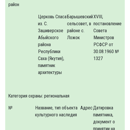
район
Церковь Спаса
Барышевский
XVIII,
из. С.
сельсовет, в
постановление
Зашиверское
районе с.
Совета
Абыйского
Ложок
Министров
района
РСФСР от
Республики
30.08.1960 №
Саха (Якутия),
1327
памятник
архитектуры
Категория охраны: региональная
№
Название, тип объекта
Адрес
Датировка
культурного наследия
памятника,
документ о
принятии на