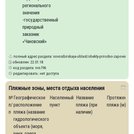
регионального
значения
-государственный
природный
заказник
«Чановский»
полный адрес раздела:
novosibirskaya-oblast/obekty-prirodno-zapovednog
обновлен: 22.01.18
код раздела: nvs.f96
редактировать: нет доступа
Пляжные зоны, места отдыха населения
№
Географическое
Населенный
Название
Протяженнос
п/
расположение
пункт
пляжа (при
пляжа (м)
п
пляжа (название
наличии)
гидрологического
объекта (моря,
реки, озера,