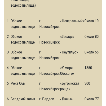
водохранилища)
1
Обское
г.
«Центральный»
Около 1900 м
водохранилище
Новосибирск
2
Обское
г.
«Звезда»
Около 800 м
водохранилище
Новосибирск
3
Обское
г.
«Наутилус»
Около 550 м
водохранилище
Новосибирск
4
Обское
г.
«У моря
1350
водохранилище
Новосибирск
Обского»
5
Река Обь
г.
«Бугринская
300
Новосибирск
роща»
6
Бердский залив
г. Бердск
«Дюны»
Около 770