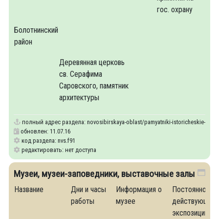
гос. охрану
Болотнинский
район
Деревянная церковь
св. Серафима
Саровского, памятник
архитектуры
полный адрес раздела:
novosibirskaya-oblast/pamyatniki-istoricheskie-zdani
обновлен: 11.07.16
код раздела: nvs.f91
редактировать: нет доступа
Музеи, музеи-заповедники, выставочные залы
Название
Дни и часы
Информация о
Постоянно
работы
музее
действующие
экспозиции