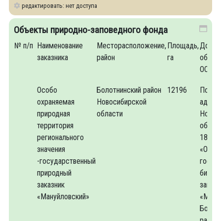
редактировать: нет доступа
Объекты природно-заповедного фонда
№ п/п
Наименование
Месторасположение,
Площадь,
Докум
заказника
район
га
образ
ООПТ
Особо
Болотнинский район
12196
Поста
охраняемая
Новосибирской
админ
природная
области
Новос
территория
облас
регионального
18.04
значения
«Об о
-государственный
госуд
природный
биоло
заказник
заказн
«Мануйловский»
«Ману
Болот
район