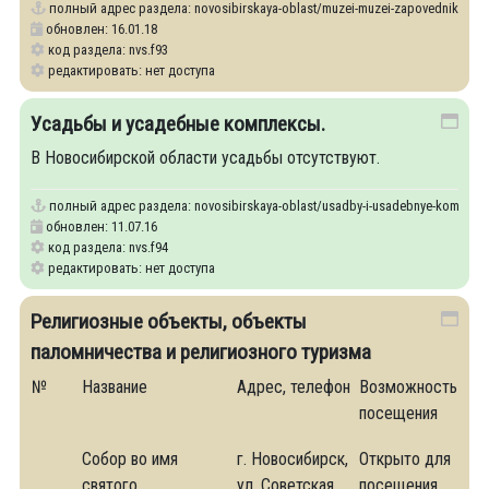
полный адрес раздела:
novosibirskaya-oblast/muzei-muzei-zapovedniki-vyst
обновлен: 16.01.18
код раздела: nvs.f93
редактировать: нет доступа
Усадьбы и усадебные комплексы.
В Новосибирской области усадьбы отсутствуют.
полный адрес раздела:
novosibirskaya-oblast/usadby-i-usadebnye-komplek
обновлен: 11.07.16
код раздела: nvs.f94
редактировать: нет доступа
Религиозные объекты, объекты
паломничества и религиозного туризма
№
Название
Адрес, телефон
Возможность
посещения
Собор во имя
г. Новосибирск,
Открыто для
святого
ул. Советская,
посещения