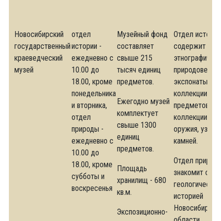
Новосибирский
отдел
Музейный фонд
Отдел истории
государственный
истории -
составляет
содержит
краеведческий
ежедневно с
свыше 215
этнографическ
музей
10.00 до
тысяч единиц
природоведче
18.00, кроме
предметов.
экспонаты,
понедельника
коллекции кул
Ежегодно музей
и вторника,
предметов,
комплектует
отдел
коллекции меб
свыше 1300
природы -
оружия, узорч
единиц
ежедневно с
камней.
предметов.
10.00 до
Отдел природ
18.00, кроме
Площадь
знакомит с
субботы и
хранилищ - 680
геологической
воскресенья
кв.м.
историей
Новосибирско
Экспозиционно-
области,