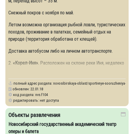
м; перепад высот – 35 м.
Снежный покров с ноября по май.
Летом возможна организация рыбной ловли, туристических
походов, проживание в палатках, семейный отдых на
природе (территория обработана от клещей).
Доставка автобусом либо на личном автотранспорте.
2.
«Корел-Иня».
Расположен на склоне реки Иня, недалеко
от ж/д станции
полный адрес раздела:
novosibirskaya-oblast/sportivnye-sooruzheniya-v-tom
обновлен: 22.01.18
код раздела: nvs.f104
редактировать: нет доступа
Объекты развлечения
Новосибирский государственный академический театр
оперы и балета