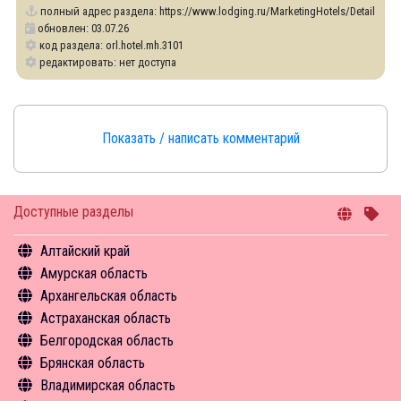
полный адрес раздела:
https://www.lodging.ru/MarketingHotels/Details/31
обновлен: 03.07.26
код раздела: orl.hotel.mh.3101
редактировать: нет доступа
Показать / написать комментарий
Доступные разделы
Алтайский край
Амурская область
Общая информация
Архангельская область
Объекты туристского притяжения
Общая информация
Астраханская область
Инфрастуктура туризма
Объекты туристского притяжения
Общая информация
Белгородская область
Туризм в цифрах
Инфрастуктура туризма
Объекты туристского притяжения
Общая информация
Брянская область
Чем заняться
Туризм в цифрах
Инфрастуктура туризма
Объекты туристского притяжения
Общая информация
Владимирская область
Средства размещения
Чем заняться
Туризм в цифрах
Инфрастуктура туризма
Объекты туристского притяжения
Общая информация