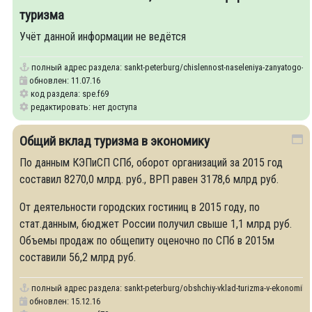
туризма
Учёт данной информации не ведётся
полный адрес раздела:
sankt-peterburg/chislennost-naseleniya-zanyatogo-v-s
обновлен: 11.07.16
код раздела: spe.f69
редактировать: нет доступа
Общий вклад туризма в экономику
По данным КЭПиСП СПб, оборот организаций за 2015 год
составил 8270,0 млрд. руб., ВРП равен 3178,6 млрд руб.
От деятельности городских гостиниц в 2015 году, по
стат.данным, бюджет России получил свыше 1,1 млрд руб.
Объемы продаж по общепиту оценочно по СПб в 2015м
составили 56,2 млрд руб.
полный адрес раздела:
sankt-peterburg/obshchiy-vklad-turizma-v-ekonomiku
обновлен: 15.12.16