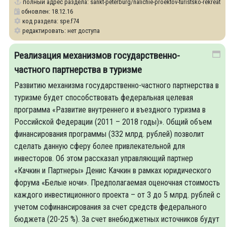
полный адрес раздела:
sankt-peterburg/nalichie-proektov-turistsko-rekreatsi
обновлен: 18.12.16
код раздела: spe.f74
редактировать: нет доступа
Реализация механизмов государственно-
частного партнерства в туризме
Развитию механизма государственно-частного партнерства в
туризме будет способствовать федеральная целевая
программа «Развитие внутреннего и въездного туризма в
Российской Федерации (2011 – 2018 годы)». Общий объем
финансирования программы (332 млрд. рублей) позволит
сделать данную сферу более привлекательной для
инвесторов. Об этом рассказал управляющий партнер
«Качкин и Партнеры» Денис Качкин в рамках юридического
форума «Белые ночи». Предполагаемая оценочная стоимость
каждого инвестиционного проекта – от 3 до 5 млрд. рублей с
учетом софинансирования за счет средств федерального
бюджета (20-25 %). За счет внебюджетных источников будут