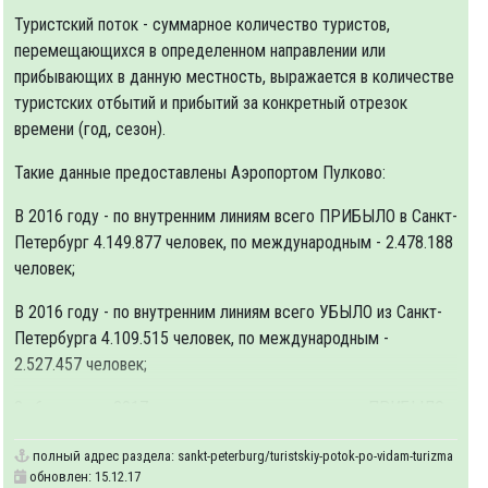
Туристский поток - суммарное количество туристов,
перемещающихся в определенном направлении или
прибывающих в данную местность, выражается в количестве
туристских отбытий и прибытий за конкретный отрезок
времени (год, сезон).
Такие данные предоставлены Аэропортом Пулково:
В 2016 году - по внутренним линиям всего ПРИБЫЛО в Санкт-
Петербург 4.149.877 человек, по международным - 2.478.188
человек;
В 2016 году - по внутренним линиям всего УБЫЛО из Санкт-
Петербурга 4.109.515 человек, по международным -
2.527.457 человек;
За 6 месяцев 2017 - по внутренним линиям всего ПРИБЫЛО в
полный адрес раздела:
sankt-peterburg/turistskiy-potok-po-vidam-turizma
обновлен: 15.12.17