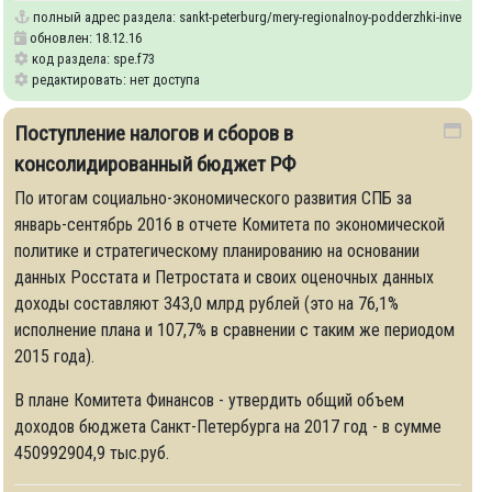
onnykh-klasterov
полный адрес раздела:
sankt-peterburg/mery-regionalnoy-podderzhki-investorov
обновлен: 18.12.16
код раздела: spe.f73
редактировать: нет доступа
Поступление налогов и сборов в
консолидированный бюджет РФ
По итогам социально-экономического развития СПБ за
январь-сентябрь 2016 в отчете Комитета по экономической
политике и стратегическому планированию на основании
данных Росстата и Петростата и своих оценочных данных
доходы составляют 343,0 млрд рублей (это на 76,1%
исполнение плана и 107,7% в сравнении с таким же периодом
2015 года).
В плане Комитета Финансов - утвердить общий объем
доходов бюджета Санкт-Петербурга на 2017 год - в сумме
450992904,9 тыс.руб.