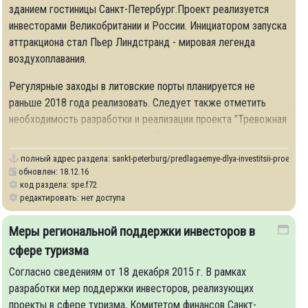
зданием гостиницы Санкт-Петербург.Проект реализуется
инвесторами Великобритании и России. Инициатором запуска
аттракциона стал Пьер Линдстранд - мировая легенда
воздухоплавания.
Регулярные заходы в литовские порты планируется не
раньше 2018 года реализовать. Следует также отметить
необходимость разработки и реализации проекта "Тревожная
кнопка" в местах массового пребывания туристов.
полный адрес раздела:
sankt-peterburg/predlagaemye-dlya-investitsii-proekty
e-vremya-proekty
обновлен: 18.12.16
код раздела: spe.f72
редактировать: нет доступа
Меры региональной поддержки инвесторов в
сфере туризма
Согласно сведениям от 18 декабря 2015 г. В рамках
разработки мер поддержки инвесторов, реализующих
проекты в сфере туризма, Комитетом финансов Санкт-