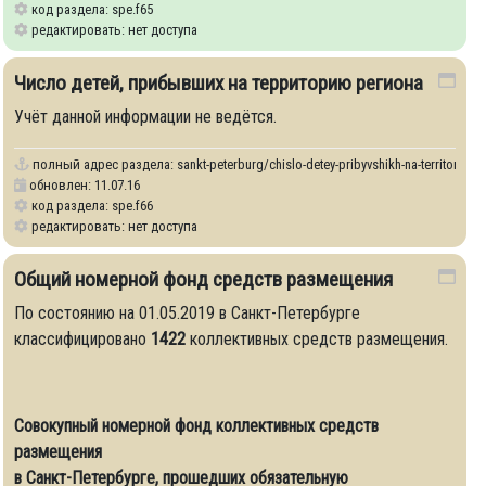
код раздела: spe.f65
редактировать: нет доступа
Число детей, прибывших на территорию региона
-ucheta-turistskikh-potokov
Учёт данной информации не ведётся.
полный адрес раздела:
sankt-peterburg/chislo-detey-pribyvshikh-na-territoriyu-r
обновлен: 11.07.16
код раздела: spe.f66
редактировать: нет доступа
Общий номерной фонд средств размещения
По состоянию на 01.05.2019 в Санкт-Петербурге
классифицировано
1422
коллективных средств размещения.
rabotayushchikh-v-regione
Совокупный номерной фонд коллективных средств
размещения
в Санкт-Петербурге, прошедших обязательную