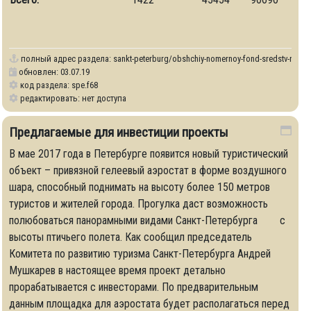
полный адрес раздела:
sankt-peterburg/obshchiy-nomernoy-fond-sredstv-razm
обновлен: 03.07.19
код раздела: spe.f68
редактировать: нет доступа
Предлагаемые для инвестиции проекты
В мае 2017 года в Петербурге появится новый туристический
объект – привязной гелеевый аэростат в форме воздушного
шара, способный поднимать на высоту более 150 метров
туристов и жителей города. Прогулка даст возможность
полюбоваться панорамными видами Санкт-Петербурга с
высоты птичьего полета. Как сообщил председатель
Комитета по развитию туризма Санкт-Петербурга Андрей
Мушкарев в настоящее время проект детально
прорабатывается с инвесторами. По предварительным
данным площадка для аэростата будет располагаться перед