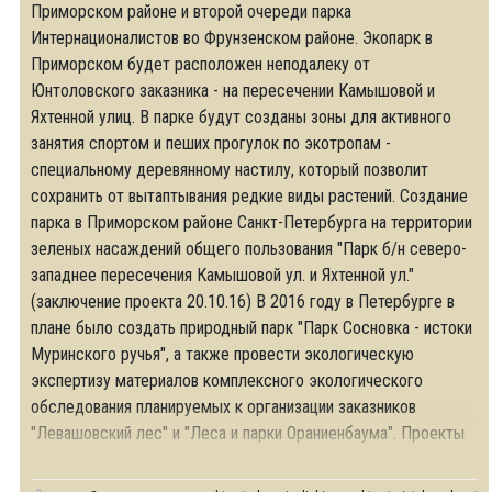
Приморском районе и второй очереди парка
Интернационалистов во Фрунзенском районе. Экопарк в
Приморском будет расположен неподалеку от
Юнтоловского заказника - на пересечении Камышовой и
Яхтенной улиц. В парке будут созданы зоны для активного
занятия спортом и пеших прогулок по экотропам -
специальному деревянному настилу, который позволит
сохранить от вытаптывания редкие виды растений. Создание
парка в Приморском районе Санкт-Петербурга на территории
зеленых насаждений общего пользования "Парк б/н северо-
западнее пересечения Камышовой ул. и Яхтенной ул."
(заключение проекта 20.10.16) В 2016 году в Петербурге в
плане было создать природный парк "Парк Сосновка - истоки
Муринского ручья", а также провести экологическую
экспертизу материалов комплексного экологического
обследования планируемых к организации заказников
"Левашовский лес" и "Леса и парки Ораниенбаума". Проекты
молодых