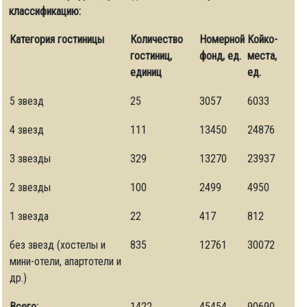
классификацию:
Категория гостиницы
Количество
Номерной
Койко-
гостиниц,
фонд, ед.
места,
fere-turizma
единиц
ед.
5 звезд
25
3057
6033
4 звезд
111
13450
24876
3 звезды
329
13270
23937
2 звезды
100
2499
4950
1 звезда
22
417
812
без звезд (хостелы и
835
12761
30072
мини-отели, апартотели и
др.)
Всего:
1422
45454
90690