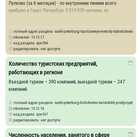
Пулково (за 6 месяцев) - по внутренним линиям всего
прибыло в Санкт-Петербург 2.313.970 человек, по
международным -
полный адрес раздела:
sankt-peterburg/ispolzuemye-metody-statisticheskogo
обновлен: 15.12.17
код раздела: spe.f64
редактировать: нет доступа
Количество туристских предприятий,
работающих в регионе
Въездной туризм – 390 компаний, выездной туризм – 247
компаний.
полный адрес раздела:
sankt-peterburg/kolichestvo-turistskikh-predpriyatiy-
обновлен: 15.12.16
код раздела: spe.f67
редактировать: нет доступа
Численность населения, занятого в сфере