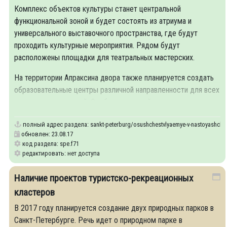
Комплекс объектов культуры станет центральной
функциональной зоной и будет состоять из атриума и
универсального выставочного пространства, где будут
проходить культурные мероприятия. Рядом будут
расположены площадки для театральных мастерских.
На территории Апраксина двора также планируется создать
образовательные центры различной направленности для всех
возрастных категорий. Особое место займут альтернативные
полный адрес раздела:
sankt-peterburg/osushchestvlyaemye-v-nastoyashche
обновлен: 23.08.17
код раздела: spe.f71
редактировать: нет доступа
Наличие проектов туристско-рекреационных
кластеров
В 2017 году планируется создание двух природных парков в
Санкт-Петербурге. Речь идет о природном парке в