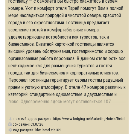
гостиницу — с самолета Вы быстро окажетесь в своем
номере. Уют и комфорт отеля Тарей помогут Вам в полной
мере насладиться природой и чистотой севера, красотой
города и его окрестностями. Гостиница предлагает
заселение гостей в комфортабельные номера,
удовлетворяющие потребности как туристов, так и
бизнесменов. Визитной карточкой гостиницы является
высокий уровень обслуживания, гостеприимство и хорошо
организованная работа персонала. В данном отеле есть все
необходимое как для размещения туристов и гостей
города, так для бизнесменов и корпоративных клиентов.
Персонал гостиницы гарантирует своим гостям радушный
прием и уютную атмосферу. В отеле 47 номеров различных
категорий: стандартные одноместные и двухместные и
люкс. Одновременно здесь могут остановиться 107
человек. В каждом современном,
полный адрес раздела:
https://www.lodging.ru/MarketingHotels/Details/321
обновлен: 03.07.26
код раздела: khm.hotel.mh.321