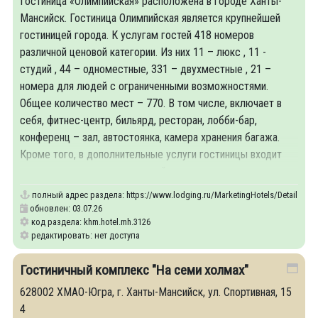
Гостиница «Олимпийская» расположена в городе Ханты-
Мансийск. Гостиница Олимпийская является крупнейшей
гостиницей города. К услугам гостей 418 номеров
различной ценовой категории. Из них 11 – люкс , 11 -
студий , 44 – одноместные, 331 – двухместные , 21 –
номера для людей с ограниченными возможностями.
Общее количество мест – 770. В том числе, включает в
себя, фитнес-центр, бильярд, ресторан, лобби-бар,
конференц – зал, автостоянка, камера хранения багажа.
Кроме того, в дополнительные услуги гостиницы входит
прачечная, продажа сувенирной продукции.
полный адрес раздела:
https://www.lodging.ru/MarketingHotels/Details/31
обновлен: 03.07.26
код раздела: khm.hotel.mh.3126
редактировать: нет доступа
Гостиничный комплекс "На семи холмах"
628002 ХМАО-Югра, г. Ханты-Мансийск, ул. Спортивная, 15
4