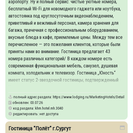
аэропорту. Ну и полный сервис: чистые уютные номера,
бесплатный Wi-Fi для новомодного гаджета или ноутбука,
автостоянка под круглосуточным видеонаблюдением,
приветливый и вежливый персонал, камера хранения для
багажа, прачечная с профессиональным оборудованием,
вкусные блюда в кафе, приемлемые цены. Между тем все
перечисленное — это пожелания клиентов, которые были
приняты нами во внимание. Гостиница предлагает 43
номера различных категорий/ В каждом номере есть
современная функциональная мебель, санузел, душевая
комната, холодильник и телевизор. Гостиница „Юность“
имеет статус 2-звездочной гостиницы, подтвержденный
Уральским центром экспертизы услуг.
полный адрес раздела:
https://www.lodging.ru/MarketingHotels/Details/30
обновлен: 03.07.26
код раздела: khm.hotel.mh.3040
редактировать: нет доступа
Гостиница "Полёт" г.Сургут