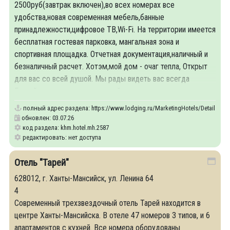
2500руб(завтрак включен),во всех номерах все
удобства,новая современная мебель,банные
принадлежности,цифровое ТВ,Wi-Fi. На территории имеется
бесплатная гостевая парковка, мангальная зона и
спортивная площадка. Отчетная документация,наличный и
безналичный расчет. Хотэм,мой дом - очаг тепла, Открыт
для вас со всей душой. Мы рады видеть вас всегда
Гостей,пришедших к нам домой.
полный адрес раздела:
https://www.lodging.ru/MarketingHotels/Details/25
обновлен: 03.07.26
код раздела: khm.hotel.mh.2587
редактировать: нет доступа
Отель "Тарей"
628012, г. Ханты-Мансийск, ул. Ленина 64
4
Современный трехзвездочный отель Тарей находится в
центре Ханты-Мансийска. В отеле 47 номеров 3 типов, и 6
апартаментов с кухней. Все номера оборудованы