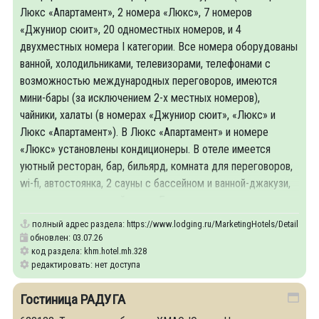
Люкс «Апартамент», 2 номера «Люкс», 7 номеров
«Джуниор сюит», 20 одноместных номеров, и 4
двухместных номера I категории. Все номера оборудованы
ванной, холодильниками, телевизорами, телефонами с
возможностью международных переговоров, имеются
мини-бары (за исключением 2-х местных номеров),
чайники, халаты (в номерах «Джуниор сюит», «Люкс» и
Люкс «Апартамент»). В Люкс «Апартамент» и номере
«Люкс» установлены кондиционеры. В отеле имеется
уютный ресторан, бар, бильярд, комната для переговоров,
wi-fi, автостоянка, 2 сауны с бассейном и ванной-джакузи,
прачечная, сувенирный киоск. Большая
полный адрес раздела:
https://www.lodging.ru/MarketingHotels/Details/328
обновлен: 03.07.26
код раздела: khm.hotel.mh.328
редактировать: нет доступа
Гостиница РАДУГА