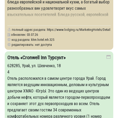
блюда европейской и национальной кухни, а богатый выбор
разнообразных вин удовлетворит вкус самых
взыскательных посетителей. Блюда русской, европейской
и сибирский кухни оценят по достоинству
полный адрес раздела:
https://www.lodging.ru/MarketingHotels/Details/325
обновлен: 03.07.26
код раздела: khm.hotel.mh.325
редактировать: нет доступа
Отель «Cronwell Inn Турсунт»
628285, Урай, ул. Шевченко, 18
4
Отель расположился в самом центре города Урай. Город
является ведущим инновационным, деловым и культурным
центром ХМАО -ЮгрЫ. Это один из ведущих центров
добычи нефти, который является городом-первопроходцем
и сохраняет этот дух первопроходцев во всем. Отель
предлагает своим гостям 34 современных
комфортабельных номера различного уровня (1 номер