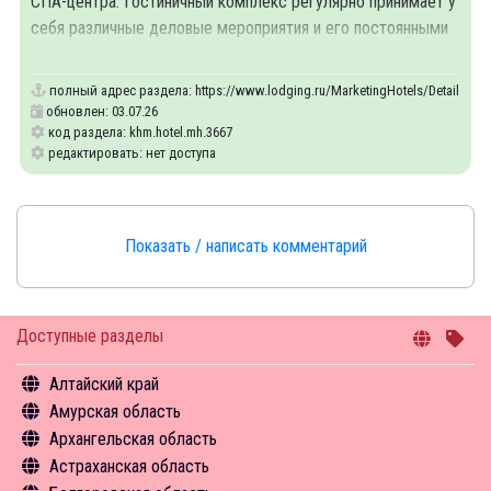
СПА-центра. Гостиничный комплекс регулярно принимает у
себя различные деловые мероприятия и его постоянными
клиентами являются крупные компании региона и
полный адрес раздела:
https://www.lodging.ru/MarketingHotels/Details/36
обновлен: 03.07.26
код раздела: khm.hotel.mh.3667
редактировать: нет доступа
Показать / написать комментарий
Доступные разделы
Алтайский край
Амурская область
Общая информация
Архангельская область
Объекты туристского притяжения
Общая информация
Астраханская область
Инфрастуктура туризма
Объекты туристского притяжения
Общая информация