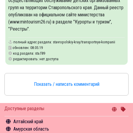
осуществляющих обслуживание детских организованных
групп на территории Ставропольского края. Данный реестр
опубликован на официальном сайте министерства
(www.mintourism26.ru) в разделе "Курорты и туризм",
"Реестры".
полный адрес раздела:
stavropolskiy-kray/transportnye-kompanii
обновлен: 08.05.19
код раздела: sta.f89
редактировать: нет доступа
Показать / написать комментарий
Доступные разделы
Алтайский край
Амурская область
Общая информация