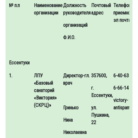
№ п.п
Наименование
Должность
Почтовый
Телефон
Т
организации
руководителя
адрес
приемной/
о
эл почта
б
организаций
и
м
Ф.И.О.
э
Ессентуки
1.
ЛПУ
Директор-гл.
357600,
6-40-63
6
«Базовый
врач
г.
6-66-14
6
санаторий
Ессентуки,
«Виктория»
victory-
6
(СКРЦ)»
Гринько
ул.
antispam
a
Пушкина,
Нина
22
Николаевна