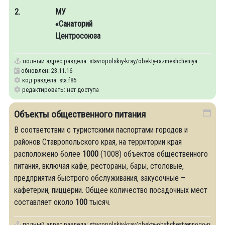
2.
МУ
«Санаторий
Центросоюза
полный адрес раздела:
stavropolskiy-kray/obekty-razmeshcheniya
обновлен: 23.11.16
код раздела: sta.f85
редактировать: нет доступа
Объекты общественного питания
В соответствии с туристскими паспортами городов и
районов Ставропольского края, на территории края
расположено более
1000
(1008) объектов общественного
питания, включая кафе, рестораны, бары, столовые,
предприятия быстрого обслуживания, закусочные –
кафетерии, пиццерии. Общее количество посадочных мест
составляет около
100
тысяч.
полный адрес раздела:
stavropolskiy-kray/obekty-obshchestvennogo-pitaniy