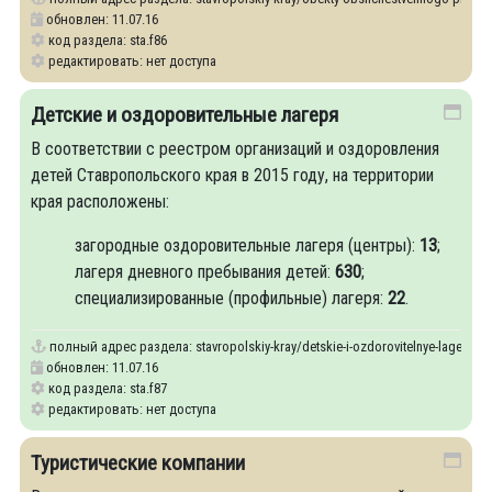
обновлен: 11.07.16
код раздела: sta.f86
редактировать: нет доступа
Детские и оздоровительные лагеря
В соответствии с реестром организаций и оздоровления
детей Ставропольского края в 2015 году, на территории
края расположены:
загородные оздоровительные лагеря (центры):
13
;
лагеря дневного пребывания детей:
630
;
специализированные (профильные) лагеря:
22
.
полный адрес раздела:
stavropolskiy-kray/detskie-i-ozdorovitelnye-lagerya
обновлен: 11.07.16
код раздела: sta.f87
редактировать: нет доступа
Туристические компании