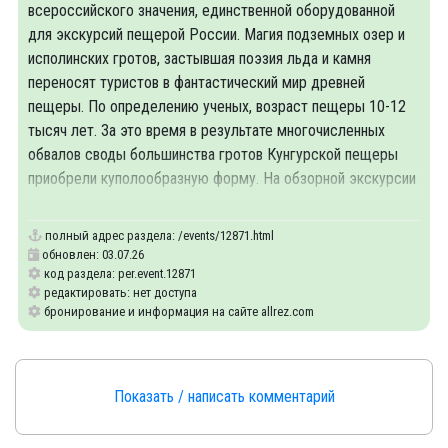
всероссийского значения, единственной оборудованной
для экскурсий пещерой России. Магия подземных озер и
исполинских гротов, застывшая поэзия льда и камня
переносят туристов в фантастический мир древней
пещеры. По определению ученых, возраст пещеры 10-12
тысяч лет. За это время в результате многочисленных
обвалов своды большинства гротов Кунгурской пещеры
приобрели куполообразную форму. На обзорной экскурсии
вы познакомитесь со старинным уральским
полный адрес раздела:
/events/12871.html
обновлен: 03.07.26
код раздела: per.event.12871
редактировать: нет доступа
бронирование и информация на сайте allrez.com
Показать / написать комментарий