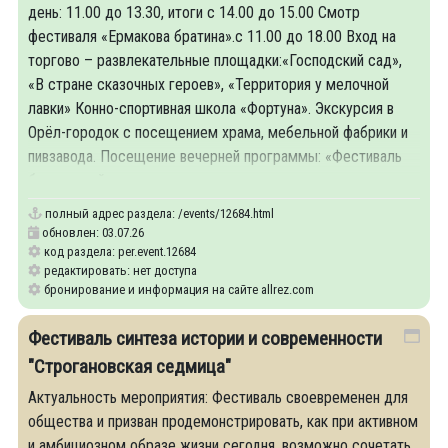
день: 11.00 до 13.30, итоги с 14.00 до 15.00 Смотр
фестиваля «Ермакова братина».с 11.00 до 18.00 Вход на
торгово – развлекательные площадки:«Господский сад»,
«В стране сказочных героев», «Территория у мелочной
лавки» Конно-спортивная школа «Фортуна». Экскурсия в
Орёл-городок с посещением храма, мебельной фабрики и
пивзавода. Посещение вечерней программы: «Фестиваль
бардовской песни» на
полный адрес раздела:
/events/12684.html
обновлен: 03.07.26
код раздела: per.event.12684
редактировать: нет доступа
бронирование и информация на сайте allrez.com
Фестиваль синтеза истории и современности
"Строгановская седмица"
Актуальность мероприятия: Фестиваль своевременен для
общества и призван продемонстрировать, как при активном
и амбициозном образе жизни сегодня, возможно сочетать