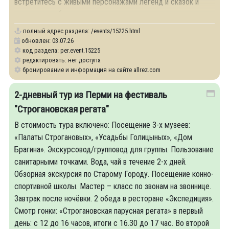
встретитесь с живыми персонажами легенд и сказок и
поможете победить вечную зиму.
полный адрес раздела:
/events/15225.html
обновлен: 03.07.26
код раздела: per.event.15225
редактировать: нет доступа
бронирование и информация на сайте allrez.com
2-дневный тур из Перми на фестиваль
"Строгановская регата"
В стоимость тура включено: Посещение 3-х музеев:
«Палаты Строгановых», «Усадьбы Голицыных», «Дом
Брагина». Экскурсовод/групповод для группы. Пользование
санитарными точками. Вода, чай в течение 2-х дней.
Обзорная экскурсия по Старому Городу. Посещение конно-
спортивной школы. Мастер – класс по звонам на звоннице.
Завтрак после ночёвки. 2 обеда в ресторане «Экспедиция».
Смотр гонки: «Строгановская парусная регата» в первый
день: с 12 до 16 часов, итоги с 16.30 до 17 час. Во второй