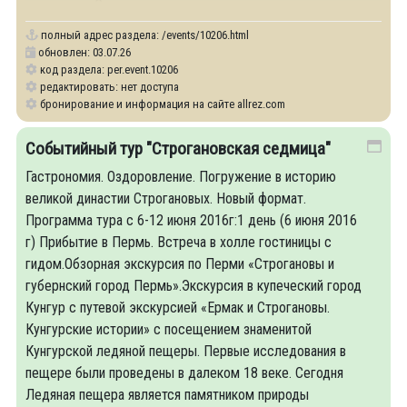
идеологию Строгановых, среди которых:
полный адрес раздела:
/events/10206.html
обновлен: 03.07.26
код раздела: per.event.10206
редактировать: нет доступа
бронирование и информация на сайте allrez.com
Событийный тур "Строгановская седмица"
Гастрономия. Оздоровление. Погружение в историю
великой династии Строгановых. Новый формат.
Программа тура с 6-12 июня 2016г:1 день (6 июня 2016
г) Прибытие в Пермь. Встреча в холле гостиницы с
гидом.Обзорная экскурсия по Перми «Строгановы и
губернский город Пермь».Экскурсия в купеческий город
Кунгур с путевой экскурсией «Ермак и Строгановы.
Кунгурские истории» с посещением знаменитой
Кунгурской ледяной пещеры. Первые исследования в
пещере были проведены в далеком 18 веке. Сегодня
Ледяная пещера является памятником природы