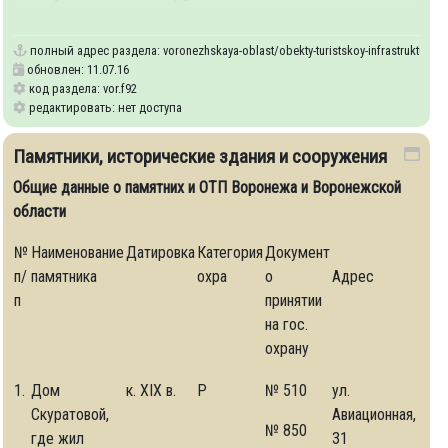
способен принимать до 1,5 млн. туристов в год.
полный адрес раздела:
voronezhskaya-oblast/obekty-turistskoy-infrastruktury
обновлен: 11.07.16
код раздела: vor.f92
редактировать: нет доступа
Памятники, исторические здания и сооружения
Общие данные о памятних и ОТП Воронежа и Воронежской
области
№
Наименование
Датировка
Категория
Документ
akh
п/
памятника
охра
о
Адрес
п
принятии
на гос.
охрану
1.
Дом
к. XIX в.
Р
№ 510
ул.
Скуратовой,
Авиационная,
№ 850
где жил
31