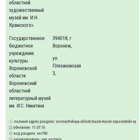
областной
художественный
музей им. И.Н.
Крамского»
Государственное
394018, г.
бюджетное
Воронеж,
учреждение
ул.
культуры
Плехановская
Воронежской
3,
области
Воронежский
областной
литературный музей
им. И.С. Никитина
полный адрес раздела:
voronezhskaya-oblast/muzei-muzei-zapovedniki-vyst
обновлен: 11.07.16
код раздела: vor.f93
редактировать: нет доступа