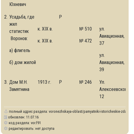
Юхневич
2.
Усадьба, где
Р
жил
к. XIX в.
№ 510
ул.
статистик
Авиационная,
Воронов:
к. XIX в.
№ 472
37
а) флигель
ул.
б) дом жилой
Авиационная,
39
3.
Дом М.Н.
1913 г.
Р
№ 246
Ул.
Замятнина
Алексеевского,
12
полный адрес раздела:
voronezhskaya-oblast/pamyatniki-istoricheskie-zdaniya-
обновлен: 11.07.16
код раздела: vor.f91
редактировать: нет доступа