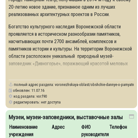
20-летию новое здание, признанное одним из лучших
реализованных архитектурных проектов в России.
Богатство культурного наследия Воронежской области
проявляется в историческом разнообразии памятников,
насчитывающих почти 2700 ансамблей, комплексов и
памятников истории и культуры. На территории Воронежской
области расположен уникальный природный музей-
заповедник «Дивногорье», поражающий красотой меловых
гор, так называемых Больших и Малых
полный адрес раздела:
voronezhskaya-oblast/obshchie-dannye-o-pamyatnik
обновлен: 11.07.16
код раздела: vor.f90
редактировать: нет доступа
Музеи, музеи-заповедники, выставочные залы
Наименование
Адрес
ФИО
Телефон
учреждения
руководителя