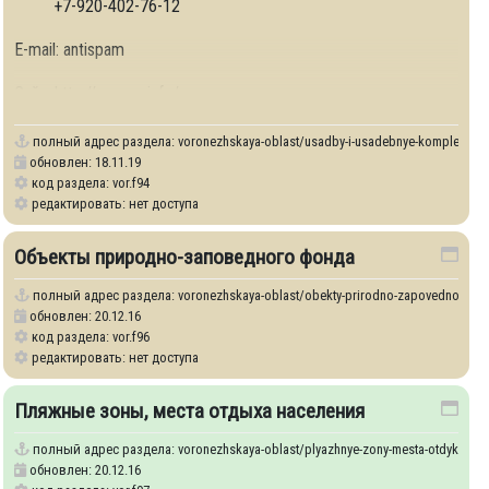
+7-920-402-76-12
E-mail: antispam
Сайт: http://repnoe.info/
полный адрес раздела:
voronezhskaya-oblast/usadby-i-usadebnye-kompleksy
обновлен: 18.11.19
код раздела: vor.f94
редактировать: нет доступа
Объекты природно-заповедного фонда
полный адрес раздела:
voronezhskaya-oblast/obekty-prirodno-zapovednogo-f
обновлен: 20.12.16
код раздела: vor.f96
редактировать: нет доступа
Пляжные зоны, места отдыха населения
полный адрес раздела:
voronezhskaya-oblast/plyazhnye-zony-mesta-otdykha-na
обновлен: 20.12.16