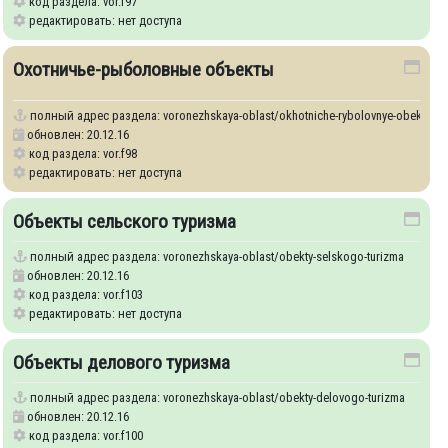
код раздела: vor.f97
редактировать: нет доступа
Охотничье-рыболовные объекты
полный адрес раздела:
voronezhskaya-oblast/okhotniche-rybolovnye-obekty
mnichestva-i-religioznogo-turizma
обновлен: 20.12.16
код раздела: vor.f98
редактировать: нет доступа
Объекты сельского туризма
полный адрес раздела:
voronezhskaya-oblast/obekty-selskogo-turizma
ma
обновлен: 20.12.16
код раздела: vor.f103
редактировать: нет доступа
Объекты делового туризма
полный адрес раздела:
voronezhskaya-oblast/obekty-delovogo-turizma
обновлен: 20.12.16
-chisle-gornolyzhnye-obekty
код раздела: vor.f100