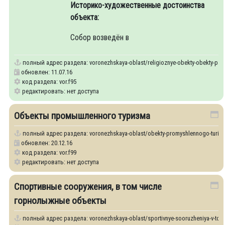
Историко-художественные достоинства
объекта:
Собор возведён в
полный адрес раздела:
voronezhskaya-oblast/religioznye-obekty-obekty-palo
обновлен: 11.07.16
код раздела: vor.f95
редактировать: нет доступа
Объекты промышленного туризма
полный адрес раздела:
voronezhskaya-oblast/obekty-promyshlennogo-turiz
обновлен: 20.12.16
код раздела: vor.f99
редактировать: нет доступа
Спортивные сооружения, в том числе
горнолыжные объекты
полный адрес раздела:
voronezhskaya-oblast/sportivnye-sooruzheniya-v-tom