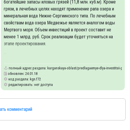
богатейшие запасы иловых грязей (11,8 млн. куб.м). Кроме
грязи, в лечебных целях находят применение рапа озера и
минеральная вода Нижне-Сергиинского типа. По лечебным
свойствам вода озера Медвежье является аналогом воды
Мертвого моря. Объем инвестиций в проект составит не
менее 1 млрд. руб. Срок реализации будет уточняться на
этапе проектирования.
Создание
chee-vremya-proekty
полный адрес раздела:
kurganskaya-oblast/predlagaemye-dlya-investitsii-proek
обновлен: 24.01.18
код раздела: kgn.f72
редактировать: нет доступа
сать комментарий