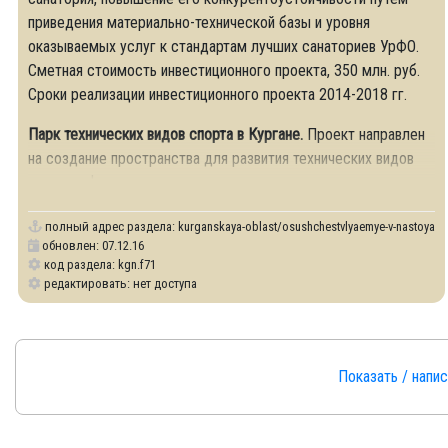
приведения материально-технической базы и уровня
оказываемых услуг к стандартам лучших санаториев УрФО.
Сметная стоимость инвестиционного проекта, 350 млн. руб.
Сроки реализации инвестиционного проекта 2014-2018 гг.
Парк технических видов спорта в Кургане.
Проект направлен
на создание пространства для развития технических видов
спорта и формирование технически
полный адрес раздела:
kurganskaya-oblast/osushchestvlyaemye-v-nastoyash
обновлен: 07.12.16
код раздела: kgn.f71
редактировать: нет доступа
Показать / напи