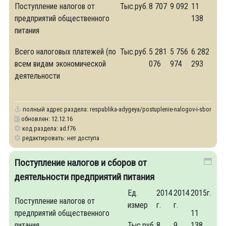
Поступление налогов от
Тыс.руб.
8 707
9 092
11
предприятий общественного
138
питания
Всего налоговых платежей (по
Тыс.руб.
5 281
5 756
6 282
всем видам экономической
076
974
293
деятельности
полный адрес раздела:
respublika-adygeya/postuplenie-nalogov-i-sborov-v-k
обновлен: 12.12.16
код раздела: ad.f76
редактировать: нет доступа
Поступление налогов и сборов от
деятельности предприятий питания
Ед.
2014
2014
2015г.
Поступление налогов от
измер
г.
г.
предприятий общественного
11
питания
Тыс.руб.
8
9
138