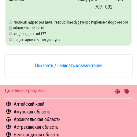
707
092
полный адрес раздела:
respublika-adygeya/postuplenie-nalogov-i-sborov-ot-d
обновлен: 12.12.16
код раздела: ad.f77
редактировать: нет доступа
Показать / написать комментарий
Доступные разделы
Алтайский край
Амурская область
Общая информация
Архангельская область
Объекты туристского притяжения
Общая информация
Астраханская область
Инфрастуктура туризма
Объекты туристского притяжения
Общая информация
Белгородская область
Туризм в цифрах
Инфрастуктура туризма
Объекты туристского притяжения
Общая информация