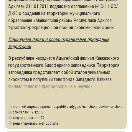
Адыгея» 211.01.2011 подписано соглашение № С-11-ОС/
Д-25 о создании на территории муниципального
образования «Майкопский район» Республики Адыгея
туристско-рекреационной особой экономической зоны.
Природные парки и особо охраняемые природные
территории
В республике находится Адыгейский филиал Кавказского
государственного биосферного заповедника. Территория
заповедника представляет собой эталон уникальных
экосистем и популяций генофонда Западного Кавказа.
Филиал является природоохранным научно-
исследовательским учреждением, имеющим целью
полный адрес раздела:
respublika-adygeya/nalichie-proektov-turistsko-rekre
обновлен: 12.12.16
код раздела: ad.f74
редактировать: нет доступа