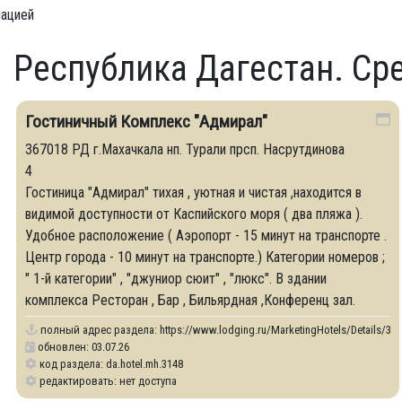
мацией
Республика Дагестан. Ср
Гостиничный Комплекс "Адмирал"
367018 РД г.Махачкала нп. Турали прсп. Насрутдинова
4
Гостиница "Адмирал" тихая , уютная и чистая ,находится в
видимой доступности от Каспийского моря ( два пляжа ).
Удобное расположение ( Аэропорт - 15 минут на транспорте .
Центр города - 10 минут на транспорте.) Категории номеров ;
" 1-й категории" , "джуниор сюит" , "люкс". В здании
комплекса Ресторан , Бар , Бильярдная ,Конференц зал.
полный адрес раздела:
https://www.lodging.ru/MarketingHotels/Details/31
обновлен: 03.07.26
код раздела: da.hotel.mh.3148
редактировать: нет доступа