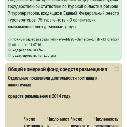
государственной статистики по Курской области в регионе
7 туроператоров, входящих в Единый Федеральный реестр
туроператоров, 75 турагентств и 3 организации,
оказывающие экскурсионные услуги.
полный адрес раздела:
kurskaya-oblast/kolichestvo-turistskikh-predpriyatiy-
обновлен: 11.07.16
код раздела: krs.f67
редактировать: нет доступа
Общий номерной фонд средств размещения
Отдельные показатели деятельности гостиниц и
аналогичных
средств размещения в 2014 году
Число
Число мест
Число
Численность
гостиниц и
в
ночевок в
размещенных