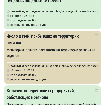
Нет данных или данные не внесены
полный адрес раздела:
kurskaya-oblast/turistskiy-potok-po-vidam-turizma
обновлен: 09.11.18
код раздела: krs.f65
редактировать: нет доступа
Число детей, прибывших на территорию
региона
Мониторинг данного показателя на территории региона не
ведется.
полный адрес раздела:
kurskaya-oblast/chislo-detey-pribyvshikh-na-territoriy
обновлен: 11.07.16
код раздела: krs.f66
редактировать: нет доступа
Количество туристских предприятий,
работающих в регионе
По данным территориального органа федеральной службы