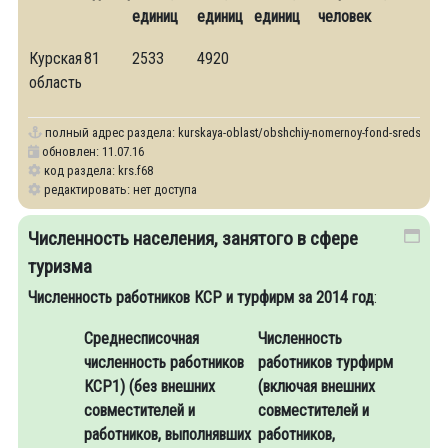
единиц
единиц
единиц
человек
Курская
81
2533
4920
область
полный адрес раздела:
kurskaya-oblast/obshchiy-nomernoy-fond-sredstv-ra
обновлен: 11.07.16
код раздела: krs.f68
редактировать: нет доступа
Численность населения, занятого в сфере
туризма
Численность работников КСР и турфирм за 2014 год
:
Среднесписочная
Численность
численность работников
работников турфирм
КСР1) (без внешних
(включая внешних
совместителей и
совместителей и
работников, выполнявших
работников,