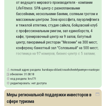
от ведущего мирового производителя - компании
LifeFitness. SPA-центр с разноплановыми
бассейнами, несколькими банями, соляным гротом и
массажным центром. Зона кроссфита, пауэрлифтинга
и тяжелой атлетики, студия сайкла, бойцовский клуб
с профессиональным рингом, зал единоборств, 4
кафе; тренировочный центр на 9 залов; батутный
центр; панорамный ресторан "Мезонин" на 300 мест;
конференц-банкетный зал "Соловьиный" на 500 мест;
гостиница на 97 номеров; бизнес-центр с 5 залами;
концертный зал на 1100 зрителей; 3 клуба:
полный адрес раздела:
kurskaya-oblast/osushchestvlyaemye-v-nastoyashche
обновлен: 31.08.18
код раздела: krs.f71
редактировать: нет доступа
Меры региональной поддержки инвесторов в
сфере туризма