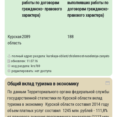
работы по договорам
выполнявших работы по
гражданско- правового
договорам гражданско-
характера)
правового характера)
Курская
2089
188
область
полный адрес раздела:
kurskaya-oblast/chislennost-naseleniya-zanyatogo-v-s
обновлен: 11.07.16
код раздела: krs.f69
редактировать: нет доступа
Общий вклад туризма в экономику
По данным Территориального органа федеральной службы
государственной статистики по Курской области вклад
туризма в экономику Курской области составил 2014 году
объем платных услуг составил 1245 млн. рублей - 111,8%
от планового значения программного показателя (1113 млн.