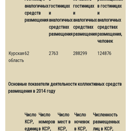
аналогичных
гостиницах
гостиницах
в гостиницах
средств
и
и
и
размещения
аналогичных
аналогичных
аналогичных
средствах
средствах
средствах
размещения
размещения
размещения,
человек
Курская
62
2763
288299
124876
область
Основные показатели деятельности коллективных средств
размещения в 2014 году
Число
Число
Число
Число
Численность
КСР,
номеров
мест в
ночевок
размещенных
единиц
в КСР,
КСР,
в КСР,
лиц в КСР,