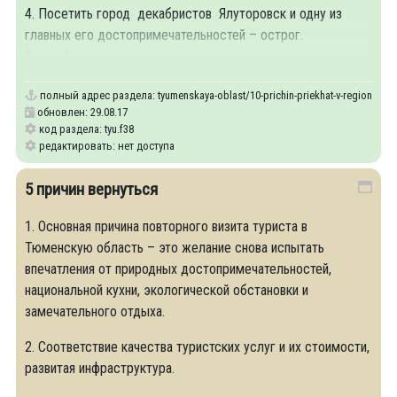
4. Посетить город декабристов Ялуторовск и одну из
главных его достопримечательностей – острог.
Атмосфера, воссозданная в
полный адрес раздела:
tyumenskaya-oblast/10-prichin-priekhat-v-region
обновлен: 29.08.17
код раздела: tyu.f38
редактировать: нет доступа
5 причин вернуться
1. Основная причина повторного визита туриста в
Тюменскую область – это желание снова испытать
впечатления от природных достопримечательностей,
национальной кухни, экологической обстановки и
замечательного отдыха.
2. Соответствие качества туристских услуг и их стоимости,
развитая инфраструктура.