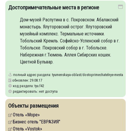
Достопримечательные места в регионе
Дом-музей Распутина в с. Покровском. Абалакский
монастырь. Ялуторовский острог. Ялуторовский
музейный комплекс. Термальные источники.
Тобольский Кремль. Софийско-Успенский собор в г.
Тобольске. Покровский собор в г. Тобольске.
Набережная г.Тюмень. Аллея Сибирских кошек.
Цветной Бульвар.
полный адрес раздела:
tyumenskaya-oblast/dostoprimechatelnye-mesta-v-re
обновлен: 29.08.17
код раздела: tyu.f42
редактировать: нет доступа
Объекты размещения
Отель «Море»
Бизнес отель "ЕВРАЗИЯ"
Отель «Vostok»