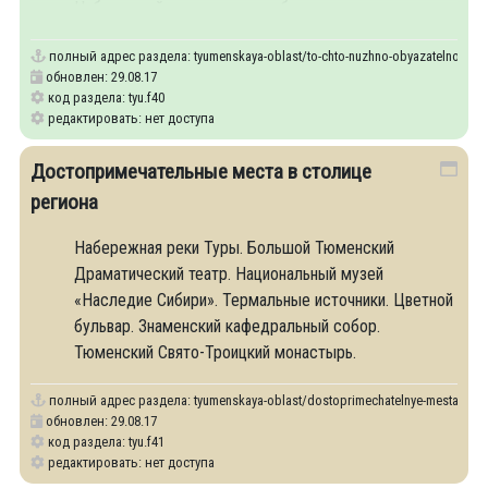
Набережной и съездить на обзорную экскурсию по
полный адрес раздела:
tyumenskaya-oblast/to-chto-nuzhno-obyazatelno-sdelat
обновлен: 29.08.17
код раздела: tyu.f40
редактировать: нет доступа
Достопримечательные места в столице
региона
Набережная реки Туры. Большой Тюменский
Драматический театр. Национальный музей
«Наследие Сибири». Термальные источники. Цветной
бульвар. Знаменский кафедральный собор.
Тюменский Свято-Троицкий монастырь.
полный адрес раздела:
tyumenskaya-oblast/dostoprimechatelnye-mesta-v-stol
обновлен: 29.08.17
код раздела: tyu.f41
редактировать: нет доступа