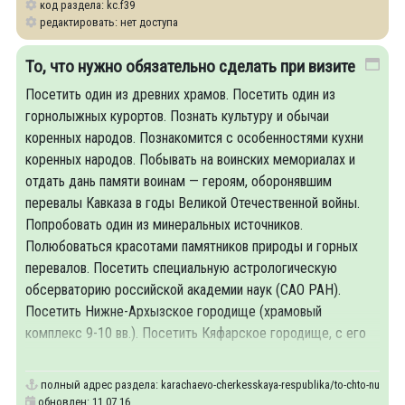
код раздела: kc.f39
редактировать: нет доступа
То, что нужно обязательно сделать при визите
Посетить один из древних храмов. Посетить один из
горнолыжных курортов. Познать культуру и обычаи
коренных народов. Познакомится с особенностями кухни
коренных народов. Побывать на воинских мемориалах и
отдать дань памяти воинам — героям, оборонявшим
перевалы Кавказа в годы Великой Отечественной войны.
Попробовать один из минеральных источников.
Полюбоваться красотами памятников природы и горных
перевалов. Посетить специальную астрологическую
обсерваторию российской академии наук (САО РАН).
Посетить Нижне-Архызское городище (храмовый
комплекс 9-10 вв.). Посетить Кяфарское городище, с его
уникальными дольменами.
полный адрес раздела:
karachaevo-cherkesskaya-respublika/to-chto-nuzhno-o
обновлен: 11.07.16