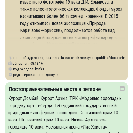
известного фотографа 19 века Д.И. Ермакова, а
также палеонтологическая коллекция. Фонды музея
насчитывают более 86 тысяч ед. хранения. В 2015
году открылась новая экспозиция «Природа
Карачаево-Черкесии», продолжается работа над
экспозицией по археологии и этнографии народов
республики.
«Исторический квартал» по
полный адрес раздела:
karachaevo-cherkesskaya-respublika/dostoprimechate
обновлен: 08.12.16
код раздела: kc.f41
редактировать: нет доступа
Достопримечательные места в регионе
Курорт Домбай. Курорт Архыз. ТРК «Медовые водопады».
Город-курорт Теберда. Тебердинский государственный
природный биосферный заповедник. Сентинский храм 10
века. Шоанинский храм 10 века. Нижне-Архызское
городище 10 века. Наскальная икона «Лик Христа».