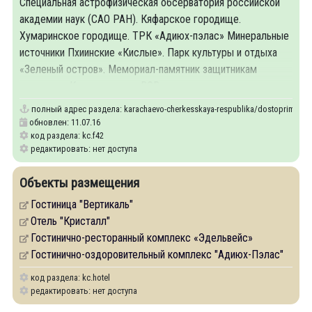
Специальная астрофизическая обсерватория российской
академии наук (САО РАН). Кяфарское городище.
Хумаринское городище. ТРК «Адиюх-пэлас» Минеральные
источники Пхиинские «Кислые». Парк культуры и отдыха
«Зеленый остров». Мемориал-памятник защитникам
перевалов Кавказа в годы ВОВ.
полный адрес раздела:
karachaevo-cherkesskaya-respublika/dostoprimechat
обновлен: 11.07.16
код раздела: kc.f42
редактировать: нет доступа
Объекты размещения
Гостиница "Вертикаль"
Отель "Кристалл"
Гостинично-ресторанный комплекс «Эдельвейс»
Гостинично-оздоровительный комплекс "Адиюх-Пэлас"
код раздела: kc.hotel
редактировать: нет доступа