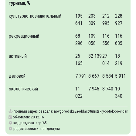
туризма, %
культурно-познавательный
195
203
212
228
641
309
995
927
рекреационный
68
109
116
116
296
058
556
635
активный
25
32 139
27
18
165
014
219
деловой
7 791
8 667
8 584
5 911
экологический
11
7 945
8 740
10
022
340
полный адрес раздела:
novgorodskaya-oblast/turistskiy-potok-po-vidam-tur
обновлен: 20.12.16
код раздела: ngr.f65
редактировать: нет доступа