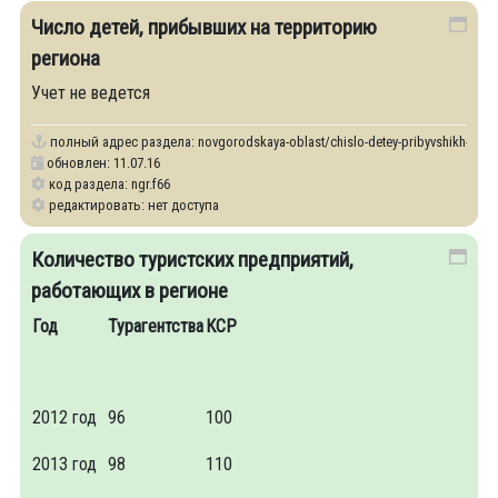
Число детей, прибывших на территорию
региона
Учет не ведется
полный адрес раздела:
novgorodskaya-oblast/chislo-detey-pribyvshikh-na-ter
обновлен: 11.07.16
код раздела: ngr.f66
редактировать: нет доступа
Количество туристских предприятий,
работающих в регионе
Год
Турагентства
КСР
2012 год
96
100
2013 год
98
110