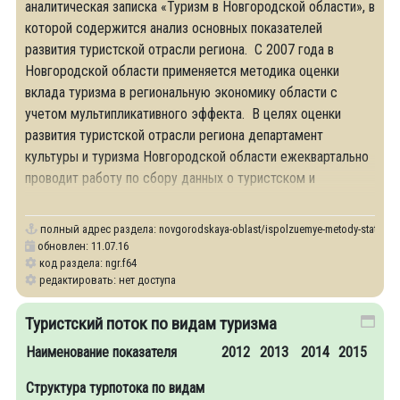
аналитическая записка «Туризм в Новгородской области», в
которой содержится анализ основных показателей
развития туристской отрасли региона. С 2007 года в
Новгородской области применяется методика оценки
вклада туризма в региональную экономику области с
учетом мультипликативного эффекта. В целях оценки
развития туристской отрасли региона департамент
культуры и туризма Новгородской области ежеквартально
проводит работу по сбору данных о туристском и
экскурсионном потоках, которые предоставляются
полный адрес раздела:
novgorodskaya-oblast/ispolzuemye-metody-statistich
обновлен: 11.07.16
код раздела: ngr.f64
редактировать: нет доступа
Туристский поток по видам туризма
Наименование показателя
2012
2013
2014
2015
Структура турпотока по видам