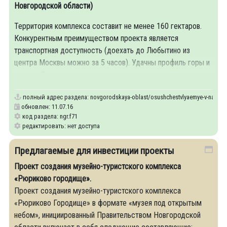
Новгородской области)
Территория комплекса составит не менее 160 гектаров.
Конкурентным преимуществом проекта является
транспортная доступность (доехать до Любытино из
центра Москвы можно за 5 часов). Удачны профиль горы и
климат. Снег на горе лежит
полный адрес раздела:
novgorodskaya-oblast/osushchestvlyaemye-v-nastoy
обновлен: 11.07.16
код раздела: ngr.f71
редактировать: нет доступа
Предлагаемые для инвестиции проекты
Проект создания музейно-туристского комплекса
«Рюриково городище».
Проект создания музейно-туристского комплекса
«Рюриково Городище» в формате «музея под открытым
небом», инициированный Правительством Новгородской