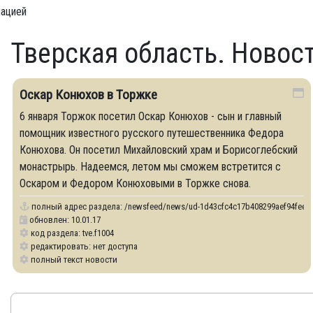
мацией
Тверская область. Новос
Оскар Конюхов в Торжке
6 января Торжок посетил Оскар Конюхов - сын и главный
помощник известного русского путешественника Федора
Конюхова. Он посетил Михайловский храм и Борисоглебский
монастрырь. Надеемся, летом мы сможем встретится с
Оскаром и Федором Конюховыми в Торжке снова.
полный адрес раздела:
/newsfeed/news/ud-1d43cfc4c17b408299aef94feebae
обновлен: 10.01.17
код раздела: tve.f1004
редактировать: нет доступа
полный текст новости