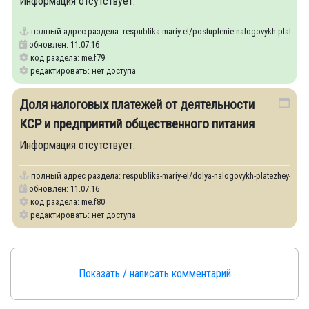
Информация отсутствует.
полный адрес раздела:
respublika-mariy-el/postuplenie-nalogovykh-platezh
обновлен: 11.07.16
код раздела: me.f79
редактировать: нет доступа
Доля налоговых платежей от деятельности
КСР и предприятий общественного питания
Информация отсутствует.
полный адрес раздела:
respublika-mariy-el/dolya-nalogovykh-platezhey-ot-de
обновлен: 11.07.16
код раздела: me.f80
редактировать: нет доступа
Показать / написать комментарий