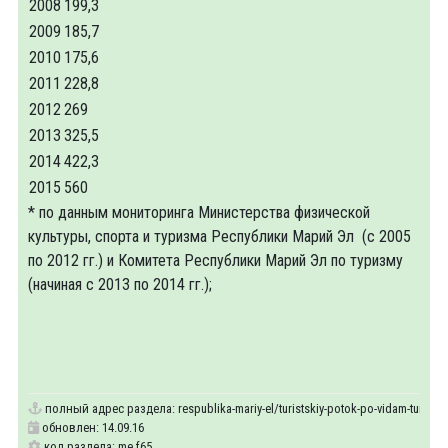
2008
199,3
2009
185,7
2010
175,6
2011
228,8
2012
269
2013
325,5
2014
422,3
2015
560
* по данным мониторинга Министерства физической
культуры, спорта и туризма Республики Марий Эл (с 2005
по 2012 гг.) и Комитета Республики Марий Эл по туризму
(начиная с 2013 по 2014 гг.);
полный адрес раздела:
respublika-mariy-el/turistskiy-potok-po-vidam-turizma
обновлен: 14.09.16
код раздела: me.f65