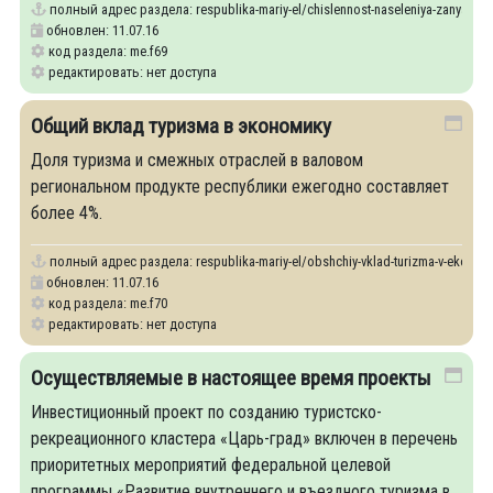
полный адрес раздела:
respublika-mariy-el/chislennost-naseleniya-zanyatogo
обновлен: 11.07.16
код раздела: me.f69
редактировать: нет доступа
Общий вклад туризма в экономику
Доля туризма и смежных отраслей в валовом
региональном продукте республики ежегодно составляет
более 4%.
полный адрес раздела:
respublika-mariy-el/obshchiy-vklad-turizma-v-ekonom
обновлен: 11.07.16
код раздела: me.f70
редактировать: нет доступа
Осуществляемые в настоящее время проекты
Инвестиционный проект по созданию туристско-
рекреационного кластера «Царь-град» включен в перечень
приоритетных мероприятий федеральной целевой
программы «Развитие внутреннего и въездного туризма в