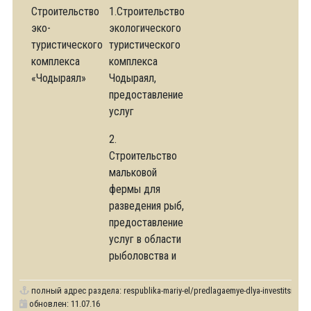
Строительство
1.Строительство
эко-
экологического
туристического
туристического
комплекса
комплекса
«Чодыраял»
Чодыраял,
предоставление
услуг
2.
Строительство
мальковой
фермы для
разведения рыб,
предоставление
услуг в области
рыболовства и
полный адрес раздела:
respublika-mariy-el/predlagaemye-dlya-investitsii-pro
обновлен: 11.07.16