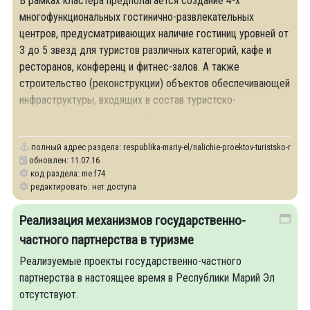
В рамках кластера предполагается создание 4-х
многофункциональных гостинично-развлекательных
центров, предусматривающих наличие гостиниц уровней от
3 до 5 звезд для туристов различных категорий, кафе и
ресторанов, конференц и фитнес-залов. А также
строительство (реконструкции) объектов обеспечивающей
инфраструктуры, входящих в состав туристско-
рекреационного кластера «Царь-град».
полный адрес раздела:
respublika-mariy-el/nalichie-proektov-turistsko-rekre
обновлен: 11.07.16
код раздела: me.f74
редактировать: нет доступа
Реализация механизмов государственно-
частного партнерства в туризме
Реализуемые проекты государственно-частного
партнерства в настоящее время в Республики Марий Эл
отсутствуют.