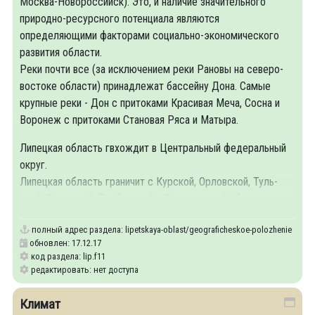
Москва-Новороссийск). Это, и наличие значительного
природно-ресурсного потенциала являются
определяющими факторами социально-экономического
развития области.
Реки почти все (за исключением реки Рановы на северо-
востоке области) принадлежат бассейну Дона. Самые
крупные реки - Дон с притоками Красивая Меча, Сосна и
Воронеж с притоками Становая Ряса и Матыра.
Ли­пец­кая об­ласть гвхождит в Центральный федеральный
округ.
Ли­пец­кая об­ласть гра­ни­чит с Кур­ской, Ор­лов­ской, Туль­
ской, Ря­зан­ской, Там­бов­ской и Во­ро­неж­ской об­ла­стя­ми.
полный адрес раздела:
lipetskaya-oblast/geograficheskoe-polozhenie
обновлен: 17.12.17
код раздела: lip.f11
редактировать: нет доступа
Климат