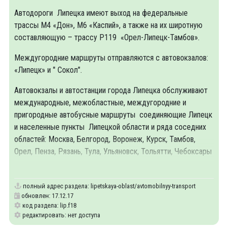
Автодороги Липецка имеют выход на федеральные
трассы М4 «Дон», М6 «Каспий», а также на их широтную
составляющую – трассу Р119 «Орел-Липецк-Тамбов».
Междугородние маршруты отправляются с автовокзалов:
«Липецк» и " Сокол".
Автовокзалы и автостанции города Липецка обслуживают
международные, межобластные, междугородние и
пригородные автобусные маршруты соединяющие Липецк
и населенные пункты Липецкой области и ряда соседних
областей: Москва, Белгород, Воронеж, Курск, Тамбов,
Орел, Пенза, Рязань, Тула, Ульяновск, Тольятти, Чебоксары
и другие.
полный адрес раздела:
lipetskaya-oblast/avtomobilnyy-transport
обновлен: 17.12.17
код раздела: lip.f18
редактировать: нет доступа