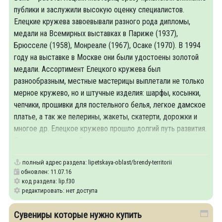
публики и заслужили высокую оценку специалистов.
Елецкие кружева завоевывали разного рода дипломы,
медали на Всемирных выставках в Париже (1937),
Брюсселе (1958), Монреале (1967), Осаке (1970). В 1994
году на выставке в Москве они были удостоены золотой
медали. Ассортимент Елецкого кружева был
разнообразным, местные мастерицы выплетали не только
мерное кружево, но и штучные изделия: шарфы, косынки,
чепчики, прошивки для постельного белья, легкое дамское
платье, а так же пелерины, жакеты, скатерти, дорожки и
многое др. Елецкое кружево прошло долгий путь развития.
Основным мотивом Елецкого
полный адрес раздела:
lipetskaya-oblast/brendy-territorii
обновлен: 11.07.16
код раздела: lip.f30
редактировать: нет доступа
Сувениры которые нужно купить