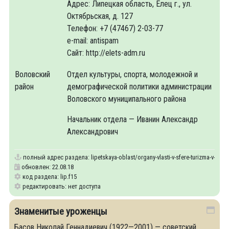
Адрес: Липецкая область, Елец г., ул.
Октябрьская, д. 127
Телефон: +7 (47467) 2-03-77
e-mail: antispam
Сайт: http://elets-adm.ru
Воловский
Отдел культуры, спорта, молодежной и
район
демографической политики администрации
Воловского муниципального района
Начальник отдела — Иванин Александр
Александрович
полный адрес раздела:
lipetskaya-oblast/organy-vlasti-v-sfere-turizma-v-mun
обновлен: 22.08.18
код раздела: lip.f15
редактировать: нет доступа
Знаменитые уроженцы
Басов Николай Геннадиевич (1922—2001) — советский