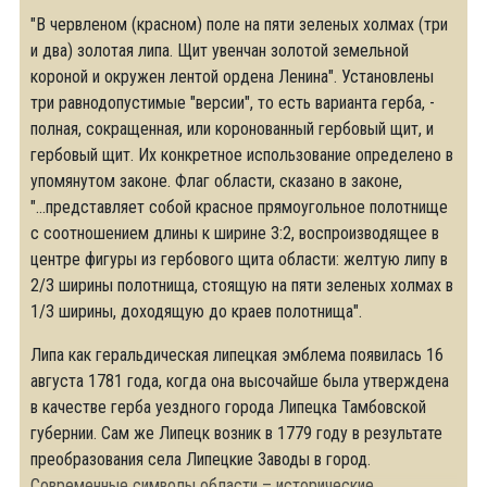
"В червленом (красном) поле на пяти зеленых холмах (три
и два) золотая липа. Щит увенчан золотой земельной
короной и окружен лентой ордена Ленина". Установлены
три равнодопустимые "версии", то есть варианта герба, -
полная, сокращенная, или коронованный гербовый щит, и
гербовый щит. Их конкретное использование определено в
упомянутом законе. Флаг области, сказано в законе,
"...представляет собой красное прямоугольное полотнище
с соотношением длины к ширине 3:2, воспроизводящее в
центре фигуры из гербового щита области: желтую липу в
2/3 ширины полотнища, стоящую на пяти зеленых холмах в
1/3 ширины, доходящую до краев полотнища".
Липа как геральдическая липецкая эмблема появилась 16
августа 1781 года, когда она высочайше была утверждена
в качестве герба уездного города Липецка Тамбовской
губернии. Сам же Липецк возник в 1779 году в результате
преобразования села Липецкие Заводы в город.
Современные символы области – исторические.