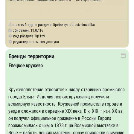
Дерево - древнейший символ, означает братство и
полный адрес раздела:
lipetskaya-oblast/simvolika
обновлен: 11.07.16
код раздела: lip.f29
редактировать: нет доступа
Бренды территории
Елецкое кружево
Кружевоплетение относится к числу старинных промыслов
города Ельца. Изделия лецких кружевниц получили
всемирную известность. Кружевной промысел в городе и
уезде сложился в середине ХIХ века. В к. ХIХ – нач. ХХ вв.
он получил официальное признание в России. Европа
познакомилась с ним в 1873 г. на Всемирной выставке в
Вене – работы лецких мастериц сразу привлекли внимание