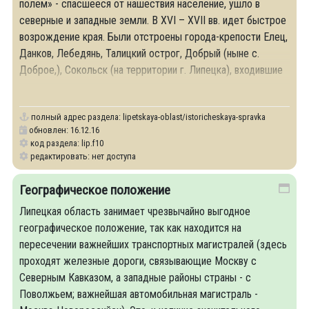
полем» - спасшееся от нашествия население, ушло в
северные и западные земли. В XVI – XVII вв. идет быстрое
возрождение края. Были отстроены города-крепости Елец,
Данков, Лебедянь, Талицкий острог, Добрый (ныне с.
Доброе,), Сокольск (на территории г. Липецка), входившие
в укрепленную линию
полный адрес раздела:
lipetskaya-oblast/istoricheskaya-spravka
обновлен: 16.12.16
код раздела: lip.f10
редактировать: нет доступа
Географическое положение
Липецкая область занимает чрезвычайно выгодное
географическое положение, так как находится на
пересечении важнейших транспортных магистралей (здесь
проходят железные дороги, связывающие Москву с
Северным Кавказом, а западные районы страны - с
Поволжьем; важнейшая автомобильная магистраль -