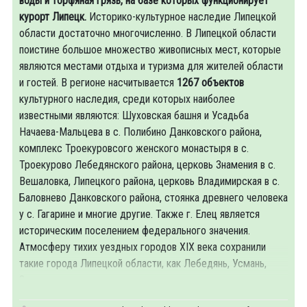
воды и торфяная грязь, на базе которых функционирует
курорт Липецк.
Историко-культурное наследие Липецкой
области достаточно многочисленно. В Липецкой области
поистине большое множество живописных мест, которые
являются местами отдыха и туризма для жителей области
и гостей. В регионе насчитывается
1267 объектов
культурного наследия, среди которых наиболее
известными являются: Шуховская башня и Усадьба
Начаева-Мальцева в с. Полибино Данковского района,
комплекс Троекуровсого женского монастыря в с.
Троекурово Лебедянского района, церковь Знамения в с.
Вешаловка, Липецкого района, церковь Владимирская в с.
Баловнево Данковского района, стоянка древнего человека
у с. Гагарине и многие другие. Также г. Елец является
историческим поселением федерального значения.
Атмосферу тихих уездных городов XIX века сохранили
такие города Липецкой области, как Лебедянь, Усмань,
Задонск.