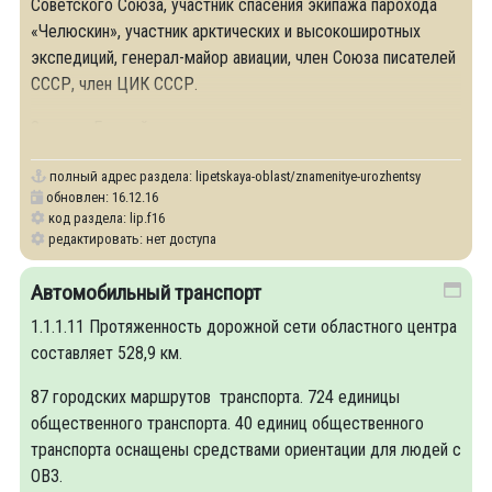
Советского Союза, участник спасения экипажа парохода
«Челюскин», участник арктических и высокоширотных
экспедиций, генерал-майор авиации, член Союза писателей
СССР, член ЦИК СССР.
Замятин Евгений
полный адрес раздела:
lipetskaya-oblast/znamenitye-urozhentsy
обновлен: 16.12.16
код раздела: lip.f16
редактировать: нет доступа
Автомобильный транспорт
1.1.1.11 Протяженность дорожной сети областного центра
составляет 528,9 км.
87 городских маршрутов транспорта. 724 единицы
общественного транспорта. 40 единиц общественного
транспорта оснащены средствами ориентации для людей с
ОВЗ.