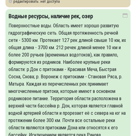
редактировать: нет доступа
Водные ресурсы, наличие рек, озер
Поверхностные воды. Область имеет хорошо развитую
гидрографическую сеть. Общая протяженность речной
сети - 5300 км. Протекает 127 рек длиной свыше 10 км, их
общая длина - 3700 км. 212 речек длиной менее 10 км и
более 200 ручьев (временных водотоков), как правило,
формируются из родников. Наиболее крупные реки
области: р.Дон с притоками - Красивая Меча, Быстрая
Сосна, Снова; р. Воронеж с притоками - Становая Ряса, р.
Матыра. Каждая из перечисленных рек принимает
многочисленные притоки, которые имеют в основном
родниковое питание. Территория области расположена в
верхней части бассейна р. Дон, которая является главной
водной артерией области и прорезает её с севера на юг на
протяжении более 300 км. Почти все остальные реки
области являются притоками Дона или относятся к его
бассейну. Исключением является река Ранова,