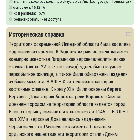
полный адрес раздела:
lipetskaya-oblast/marketingovaya-informatsiya-o-reg
обновлен: 16.12.16
код раздела: lip.f9
редактировать: нет доступа
Историческая справка
Территория современной Липецкой области была заселена
с древнейших времен. В Задонском районе располагается
всемирно известная Гагаринская верхнепалеолитическая
стоянка (около 22 тыс. лет назад) здесь было изучено
первобытное жилище, а также были обнаружены изделия
из бивня мамонта. В VIII – X вв. осваивали наш край
восточные славяне. К концу XI в. были освоены берега
Верхнего Дона и правобережье реки Воронеж. Самым
древнем городом на территории области является город
Елец, который упоминается в летописях в 1146 г. В XII – I
пол. XIV в. верховья Дона являлись владениями
Черниговского и Рязанского княжеств. С началом
ордынского нашествия эти территории стали «Диким