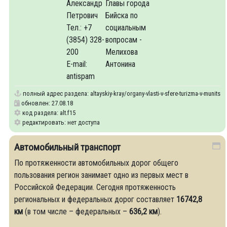
Александр
Главы города
Петрович
Бийска по
Тел.: +7
социальным
(3854) 328-
вопросам -
200
Мелихова
E-mail:
Антонина
antispam
полный адрес раздела:
altayskiy-kray/organy-vlasti-v-sfere-turizma-v-munitsi
обновлен: 27.08.18
код раздела: alt.f15
редактировать: нет доступа
Автомобильный транспорт
По протяженности автомобильных дорог общего
пользования регион занимает одно из первых мест в
Российской Федерации. Сегодня протяженность
региональных и федеральных дорог составляет
16742,8
км
(в том числе – федеральных –
636,2 км
).