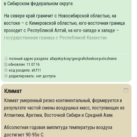
в Сибирском федеральном округе.
На севере край граничит с Новосибирской областью, на
востоке – с Кемеровской областью, юго-восточная граница
проходит с Республикой Алтай, на юго-западе и западе –
государственная граница с Республикой Казахстан
протяженностью 843,6 км.
полный адрес раздела:
altayskiy-kray/geograficheskoe-polozhenie
обновлен: 11.07.16
код раздела: alt.f11
редактировать: нет доступа
Климат
Климат умеренный резко континентальный, формируется в
результате частой смены воздушных масс, поступающих из
Атлантики, Арктики, Восточной Сибири и Средней Азии.
Абсолютная годовая амплитуда температуры воздуха
достигает 90-95о С.