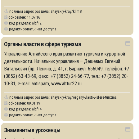
полный адрес раздела:
altayskiy-kray/klimat
обновлен: 11.07.16
код раздела: alt.f12
редактировать: нет доступа
Органы власти в сфере туризма
Управление Алтайского края развитию туризма и курортной
деятельности. Начальник управления – Дешевых Евгений
Витальевич (пр. Ленина, д. 41, г. Барнаул, 656049, телефон: +7
(3852) 63-43-69, факс: +7 (3852) 24-66-77, тел.: +7 (3852) 20-
10-31, е-mail: antispam, www.alttur22.ru.
полный адрес раздела:
altayskiy-kray/organy-vlasti-v-sfere-turizma
обновлен: 09.01.19
код раздела: alt.f14
редактировать: нет доступа
Знаменитые уроженцы