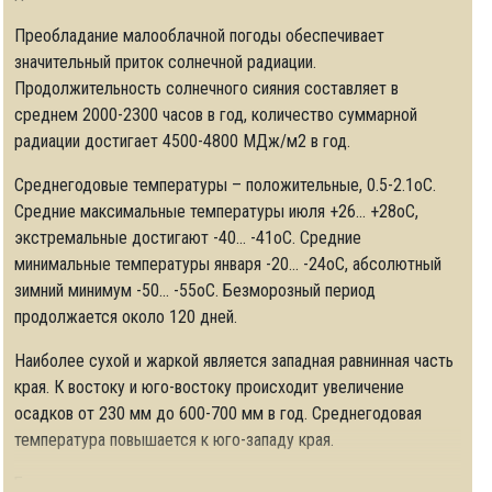
Преобладание малооблачной погоды обеспечивает
значительный приток солнечной радиации.
Продолжительность солнечного сияния составляет в
среднем 2000-2300 часов в год, количество суммарной
радиации достигает 4500-4800 МДж/м2 в год.
Среднегодовые температуры – положительные, 0.5-2.1оС.
Средние максимальные температуры июля +26... +28оС,
экстремальные достигают -40... -41оС. Средние
минимальные температуры января -20... -24оС, абсолютный
зимний минимум -50... -55оС. Безморозный период
продолжается около 120 дней.
Наиболее сухой и жаркой является западная равнинная часть
края. К востоку и юго-востоку происходит увеличение
осадков от 230 мм до 600-700 мм в год. Среднегодовая
температура повышается к юго-западу края.
Благодаря наличию