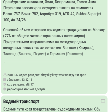
Оренбургские авиалинии, Ямал, Газпромавиа, Томск-Авиа.
Перевозки пассажиров осуществляются на самолетах
Боинг-737, Боинг-752, Аэробус-319, ATR-42, Sukhoi Superjet
100, Ан-24/26.
Основной объем отправок приходится традиционно на Москву
(77% от общего числа отправленных пассажиров).
Приоритетными направлениями на международных
palnykh-obrazovaniy
воздушных линиях также остаются, Вьетнам (Камрань),
Таиланд (Бангкок, Пхукет) и Германия (Ганновер).
С
полный адрес раздела:
altayskiy-kray/aviatsionnyy-transport
обновлен: 13.12.16
код раздела: alt.f17
редактировать: нет доступа
Водный транспорт
Водные пути края представлены судоходными реками: Обь