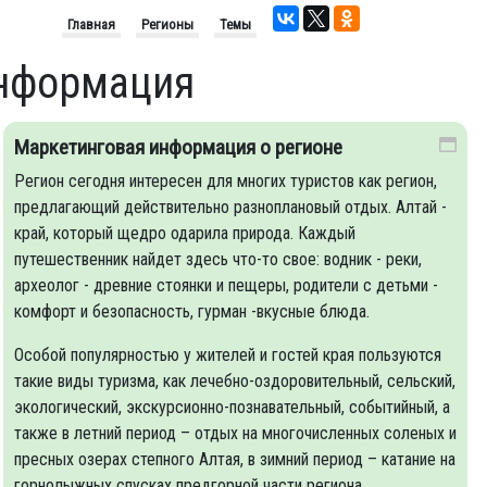
Главная
Регионы
Темы
информация
Маркетинговая информация о регионе
Регион сегодня интересен для многих туристов как регион,
предлагающий действительно разноплановый отдых. Алтай -
край, который щедро одарила природа. Каждый
путешественник найдет здесь что-то свое: водник - реки,
археолог - древние стоянки и пещеры, родители с детьми -
комфорт и безопасность, гурман -вкусные блюда.
Особой популярностью у жителей и гостей края пользуются
такие виды туризма, как лечебно-оздоровительный, сельский,
экологический, экскурсионно-познавательный, событийный, а
также в летний период – отдых на многочисленных соленых и
пресных озерах степного Алтая, в зимний период – катание на
горнолыжных спусках предгорной части региона.