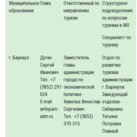
Муниципальное
Глава
Ответственный по
Структурное
образование
направлению
подразделение
туризм
по вопросам
туризма в МО
Специалист по
туризму
г. Барнаул
Дугин
Заместитель
Отдел по
Сергей
главы
развитию
Иванович
администрации
туризма
Тел.: +7
города по
администрации
(3852) 291-
экономической
г. Барнаула
024
политике -
Заведующий
E-mail:
Химочка Вячеслав
отделом -
antispam-
Сергеевич
Сибиркина
adm.ru
Тел.: +7 (3852)
Татьяна
370-315
Петровна
Главный