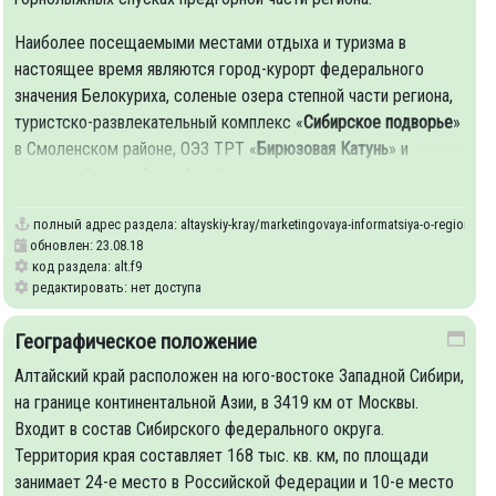
Наиболее посещаемыми местами отдыха и туризма в
настоящее время являются город-курорт федерального
значения Белокуриха, соленые озера степной части региона,
туристско-развлекательный комплекс «
Сибирское подворье
»
в Смоленском районе, ОЭЗ ТРТ «
Бирюзовая Катунь
» и
природный парк «
Ая
» в Алтайском
полный адрес раздела:
altayskiy-kray/marketingovaya-informatsiya-o-regione
обновлен: 23.08.18
код раздела: alt.f9
редактировать: нет доступа
Географическое положение
Алтайский край расположен на юго-востоке Западной Сибири,
на границе континентальной Азии, в 3419 км от Москвы.
Входит в состав Сибирского федерального округа.
Территория края составляет 168 тыс. кв. км, по площади
занимает 24-е место в Российской Федерации и 10-е место