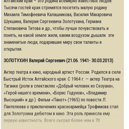
Алтайский край – это родина всемирно известных людей.
Тысячи гостей края стремятся посетить малую родину
Михаила Тимофеевича Калашникова, Василия Макаровича
Шукшина, Валерия Сергеевича Золотухина, Германа
Степановича Титова и др., чтобы лучше почувствовать и
понять, на какой земле жили, каким воздухом дышали эти
знаменитые люди, подарившие миру свои таланты и
открытия.
ЗОЛОТУХИН Валерий Сергеевич (21.06. 1941- 30.03.2013)
Актер театра и кино, народный артист России. Родился в селе
Быстрый Исток Алтайского края. С 1964 г. — актер Театра на
Таганке (роли в спектаклях «Добрый человек из Сезуана»,
«Герой нашего времени», «Борис Годунов», «Владимир
Высоцкий» и др.). Фильм «Пакет» (1965) по повести Л.
Пантелеева о приключениях красноармейца Трофимова стал
для Золотухина дебютом в кино. Эта роль принесла ему
первую известность. Всего сыграл более чем в 70
кинокартинах: «Хозяин тайги», «Пропажа