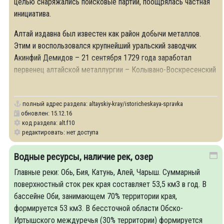
целью снаряжались поисковые партии, поощрялась частная
инициатива.
Алтай издавна был известен как район добычи металлов.
Этим и воспользовался крупнейший уральский заводчик
Акинфий Демидов – 21 сентября 1729 года заработал
первенец алтайской металлургии – Колывано-Воскресенский
завод.
полный адрес раздела:
altayskiy-kray/istoricheskaya-spravka
обновлен: 15.12.16
код раздела: alt.f10
редактировать: нет доступа
Водные ресурсы, наличие рек, озер
Главные реки: Обь, Бия, Катунь, Алей, Чарыш. Суммарный
поверхностный сток рек края составляет 53,5 км3 в год. В
бассейне Оби, занимающем 70% территории края,
формируется 53 км3. В бессточной области Обско-
Иртышского междуречья (30% территории) формируется