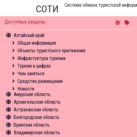
Система обмена туристской инфор
СОТИ
Доступные разделы
Алтайский край
Общая информация
Объекты туристского притяжения
Инфрастуктура туризма
Туризм в цифрах
Чем заняться
Средства размещения
Новости
Амурская область
Архангельская область
Общая информация
Астраханская область
Объекты туристского притяжения
Общая информация
Белгородская область
Инфрастуктура туризма
Объекты туристского притяжения
Общая информация
Брянская область
Туризм в цифрах
Инфрастуктура туризма
Объекты туристского притяжения
Общая информация
Владимирская область
Чем заняться
Туризм в цифрах
Инфрастуктура туризма
Объекты туристского притяжения
Общая информация