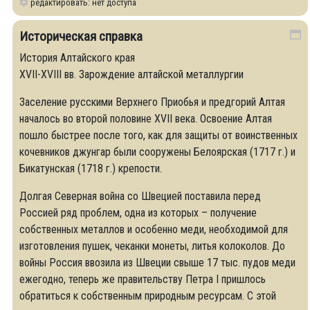
редактировать: нет доступа
Историческая справка
История Алтайского края
XVII-XVIII вв. Зарождение алтайской металлургии
Заселение русскими Верхнего Приобья и предгорий Алтая
началось во второй половине ХVII века. Освоение Алтая
пошло быстрее после того, как для защиты от воинственных
кочевников джунгар были сооружены Белоярская (1717 г.) и
Бикатунская (1718 г.) крепости.
Долгая Северная война со Швецией поставила перед
Россией ряд проблем, одна из которых – получение
собственных металлов и особенно меди, необходимой для
изготовления пушек, чеканки монеты, литья колоколов. До
войны Россия ввозила из Швеции свыше 17 тыс. пудов меди
ежегодно, теперь же правительству Петра I пришлось
обратиться к собственным природным ресурсам. С этой