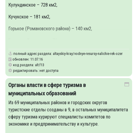
Кулундинское – 728 км2,
Кучукское – 181 км2,
Горькое (Романовского района) – 140 км2,
Большое Топольное – 76
полный адрес раздела:
altayskiy-kray/vodnye-resursy-nalichie-rek-ozer
обновлен: 11.07.16
код раздела: alt.f13
редактировать: нет доступа
Органы власти в сфере туризма в
муниципальных образований
Из 69 муниципальных районов и городских округов
туристские отделы созданы в 9, в остальных муниципалитета
сферу туризма курируют специалисты комитетов по
экономике и предпринимательству и культуре.