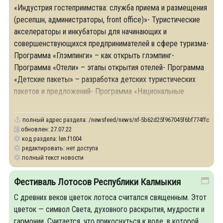
«Индустрия гостеприимства: служба приема и размещения
(ресепшн, администраторы, front office)»- Туристические
акселераторы и инкубаторы для начинающих и
совершенствующихся предпринимателей в сфере туризма-
Программа «Глэмпинги» – как открыть глэмпинг-
Программа «Отели» – этапы открытия отелей- Программа
«Детские пакеты» – разработка детских туристических
пакетов и предложений- Программа «Национальные
туристические
полный адрес раздела:
/newsfeed/news/nf-5b62d25f967045f6bf774ffcead99955
обновлен: 27.07.22
код раздела: len.f1004
редактировать: нет доступа
полный текст новости
Фестиваль Лотосов Республики Калмыкия
С древних веков цветок лотоса считался священным. Этот
цветок — символ Света, духовного раскрытия, мудрости и
гармонии. Считается, что прикоснуться к воде, в которой