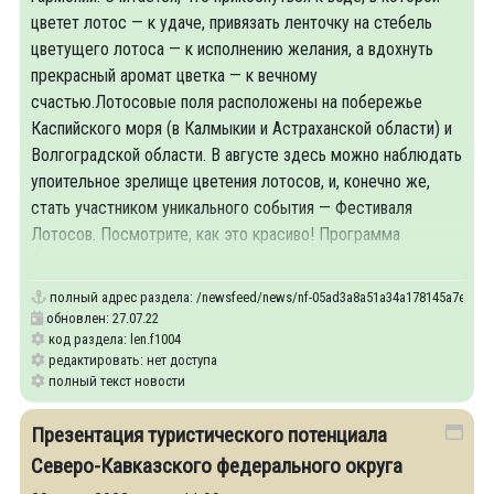
цветет лотос — к удаче, привязать ленточку на стебель
цветущего лотоса — к исполнению желания, а вдохнуть
прекрасный аромат цветка — к вечному
счастью.Лотосовые поля расположены на побережье
Каспийского моря (в Калмыкии и Астраханской области) и
Волгоградской области. В августе здесь можно наблюдать
упоительное зрелище цветения лотосов, и, конечно же,
стать участником уникального события — Фестиваля
Лотосов. Посмотрите, как это красиво! Программа
фестиваля
полный адрес раздела:
/newsfeed/news/nf-05ad3a8a51a34a178145a7e6793789
обновлен: 27.07.22
код раздела: len.f1004
редактировать: нет доступа
полный текст новости
Презентация туристического потенциала
Северо-Кавказского федерального округа