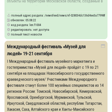
объекты на территории Московской области, созданные в
рамках проекта «Город А»
полный адрес раздела:
/newsfeed/news/nf-028034dc136d4ee3a77998f49c55aec
обновлен: 05.08.22
код раздела: len.f1004
редактировать: нет доступа
полный текст новости
Международный фестиваль «Музей для
людей» 19-21 сентября
I Международный фестиваль музейного маркетинга и
гостеприимства «Музей для людей» пройдёт с 19 по 21
сентября на площадках Новосибирского государственного
краеведческого музея/ Участниками Международного
фестиваля станут более 100 музейных специалистов из 14
регионов России: Томской, Новосибирской, Кемеровской,
Ярославской, Оренбургской, Мурманской, Тульской,
Иркутской, Свердловской областей, республик Татарстан,
Хакасия, Саха, Алтайского края и Ханты-Мансийского