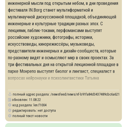
инженерной мысли под открытым небом, в дни проведения
фестиваля IN.Borg станет мультиформатной и
мультинаучной дискуссионной площадкой, объединяющей
инженерные и культурные традиции разных эпох. С
лекциями, паблик-токами, перфомансами выступят
российские художники, фотографы, историки,
искусствоведы, кинорежиссёры, музыковеды,
представители инженерных и дизайн-сообществ, которые
по-разному видят и осмысляют мир в своих проектах. За
три фестивальных дня на открытой лекционной площадке в
парке Монрепо выступят биолог и лингвист, специалист в
вопросах нейронауки и психолингвистики Татьяна
Черниговская, историк
полный адрес раздела:
/newsfeed/news/nf-b91fa84d3437489cbc6a6214542af09
обновлен: 11.08.22
код раздела: len.f1004
редактировать: нет доступа
полный текст новости