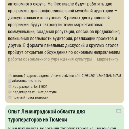
автономного округа. На Фестивале будут работать две
программы для профессиональной музейной аудитории –
дискуссионная и конкурсная. В рамках дискуссионной
программы будут затронуты темы маркетинговых
коммуникаций, создания репутации, способов продвижения,
повышения лояльности аудитории, реализации проектов и
другие. В формате панельных дискуссий и круглых столов
пройдут открытые обсуждения по основным направлениям
работы современного учреждения культуры – маркетингу
и гостеприимству. В программе примут
полный адрес раздела:
/newsfeed/news/nf-9198d201fa2e499b9a6e7c3472b3e3
обновлен: 05.08.22
код раздела: len.f1004
редактировать: нет доступа
полный текст новости
Опыт Ленинградской области для
туроператоров из Тюмени
В рамках визита делегации туроператоров из Тюменской