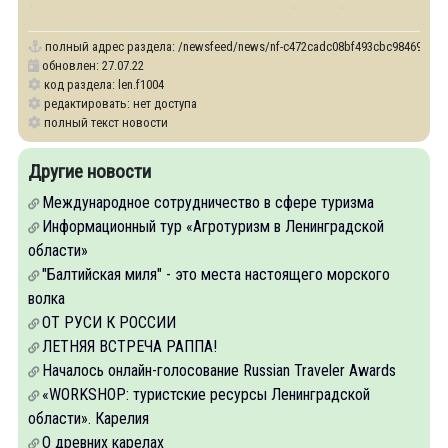
(школьников, студентов, молодых людей, семей
полный адрес раздела:
/newsfeed/news/nf-c472cadc08bf493cbc98469b1a63b6
обновлен: 27.07.22
код раздела: len.f1004
редактировать: нет доступа
полный текст новости
Другие новости
Международное сотрудничество в сфере туризма
Информационный тур «Агротуризм в Ленинградской
области»
"Балтийская миля" - это места настоящего морского
волка
ОТ РУСИ К РОССИИ
ЛЕТНЯЯ ВСТРЕЧА РАППА!
Началось онлайн-голосование Russian Traveler Awards
«WORKSHOP: туристские ресурсы Ленинградской
области». Карелия
О древних карелах