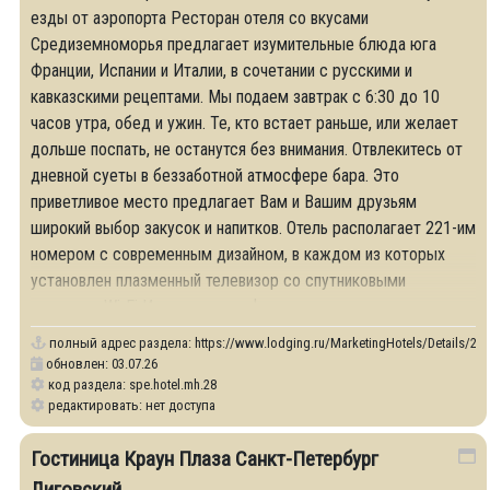
езды от аэропорта Ресторан отеля со вкусами
Средиземноморья предлагает изумительные блюда юга
Франции, Испании и Италии, в сочетании с русскими и
кавказскими рецептами. Мы подаем завтрак с 6:30 до 10
часов утра, обед и ужин. Те, кто встает раньше, или желает
дольше поспать, не останутся без внимания. Отвлекитесь от
дневной суеты в беззаботной атмосфере бара. Это
приветливое место предлагает Вам и Вашим друзьям
широкий выбор закусок и напитков. Отель располагает 221-им
номером с современным дизайном, в каждом из которых
установлен плазменный телевизор со спутниковыми
каналами, Wi-Fi Интернет, телефон, кондиционер,
полный адрес раздела:
https://www.lodging.ru/MarketingHotels/Details/28
обновлен: 03.07.26
код раздела: spe.hotel.mh.28
редактировать: нет доступа
Гостиница Краун Плаза Санкт-Петербург
Лиговский