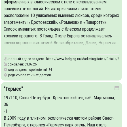
оформленных в классическом стиле с использованием
новейших технологий. На историческом этаже отеля
расположены 10 уникальных именных люксов, среди которых
апартаменты «Достоевский», «Романов» и «Паваротти».
Список именитых постояльцев с блеском продолжает
хроники прошлого. В Гранд Отеле Европа останавливались
члены королевских семей Великобритании, Дании, Норвегии,
Голландии, Малайзии,
полный адрес раздела:
https://www.lodging.ru/MarketingHotels/Details/84
обновлен: 03.07.26
код раздела: spe.hotel.mh.84
редактировать: нет доступа
"Гермес"
197110, Санкт-Петербург, Крестовский о-в, наб. Мартынова,
36
-1
В 2009 году в элитном, экологически чистом районе Санкт-
Петербурга, открылся «Гермес» парк отель. Наш отель