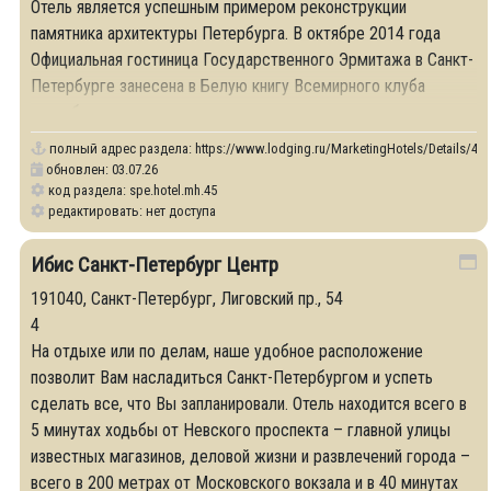
Отель является успешным примером реконструкции
памятника архитектуры Петербурга. В октябре 2014 года
Официальная гостиница Государственного Эрмитажа в Санкт-
Петербурге занесена в Белую книгу Всемирного клуба
петербуржцев.
полный адрес раздела:
https://www.lodging.ru/MarketingHotels/Details/45
обновлен: 03.07.26
код раздела: spe.hotel.mh.45
редактировать: нет доступа
Ибис Санкт-Петербург Центр
191040, Санкт-Петербург, Лиговский пр., 54
4
На отдыхе или по делам, наше удобное расположение
позволит Вам насладиться Санкт-Петербургом и успеть
сделать все, что Вы запланировали. Отель находится всего в
5 минутах ходьбы от Невского проспекта – главной улицы
известных магазинов, деловой жизни и развлечений города –
всего в 200 метрах от Московского вокзала и в 40 минутах