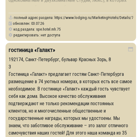
однокомнатные и двухкомнатные студии, люкс), в которых
есть все необходимое для бизнеса и отдыха.
полный адрес раздела:
https://www.lodging.ru/MarketingHotels/Details/75
обновлен: 03.07.26
код раздела: spe.hotel.mh.75
редактировать: нет доступа
гостиница «Галакт»
192174, Санкт-Петербург, бульвар Красных Зорь, 8
3
Гостиница «Галакт» предлагает гостям Санкт-Петербурга
размещение в 74 уютных номерах, в которых есть все самое
необходимое. В гостинице «Галакт» каждый гость чувствует
себя как дома. Высокое качество обслуживания
подтверждают не только рекомендации постоянных
клиентов, но и многочисленные общественные и
государственные награды, которых мы удостоены. Мы
знаем, что заботливое обслуживание – это залог отличного
самочувствия наших гостей! Для этого наша команда из 35