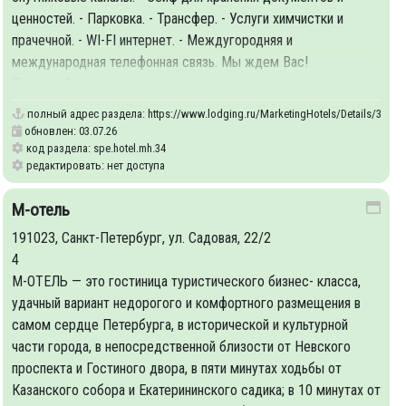
ценностей. - Парковка. - Трансфер. - Услуги химчистки и
прачечной. - WI-FI интернет. - Междугородняя и
международная телефонная связь. Мы ждем Вас!
Приезжайте, не пожалеете!
полный адрес раздела:
https://www.lodging.ru/MarketingHotels/Details/34
обновлен: 03.07.26
код раздела: spe.hotel.mh.34
редактировать: нет доступа
М-отель
191023, Санкт-Петербург, ул. Садовая, 22/2
4
М-ОТЕЛЬ — это гостиница туристического бизнес- класса,
удачный вариант недорогого и комфортного размещения в
самом сердце Петербурга, в исторической и культурной
части города, в непосредственной близости от Невского
проспекта и Гостиного двора, в пяти минутах ходьбы от
Казанского собора и Екатерининского садика; в 10 минутах от