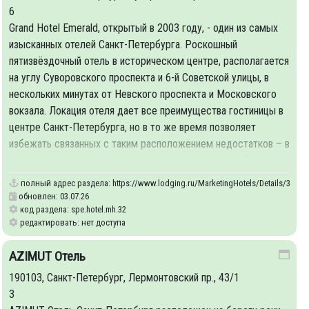
6
Grand Hotel Emerald, открытый в 2003 году, - один из самых
изысканных отелей Санкт-Петербурга. Роскошный
пятизвёздочный отель в историческом центре, располагается
на углу Суворовского проспекта и 6-й Советской улицы, в
нескольких минутах от Невского проспекта и Московского
вокзала. Локация отеля дает все преимущества гостиницы в
центре Санкт-Петербурга, но в то же время позволяет
избежать связанных с таким расположением недостатков – в
первую очередь, шума и суеты крупных магистралей.
полный адрес раздела:
https://www.lodging.ru/MarketingHotels/Details/32
обновлен: 03.07.26
код раздела: spe.hotel.mh.32
редактировать: нет доступа
AZIMUT Отель
190103, Санкт-Петербург, Лермонтовский пр., 43/1
3