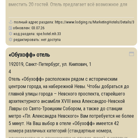
вместить 20 гостей. Отель предлагает всё возможное для
проведения успешных
полный адрес раздела:
https://www.lodging.ru/MarketingHotels/Details/33
обновлен: 03.07.26
код раздела: spe.hotel.mh.33
редактировать: нет доступа
«Обухофф» отель
192019, Санкт-Петербург, ул. Книпович, 1
4
Отель «Обухофф» расположен рядом с историческим
центром города, на набережной Невы. Чтобы добраться до
главной улицы города – Невского проспекта, старейшего
архитектурного ансамбля XVIII века Александро-Невской
Лавры со Свято-Троицким Собором, а также до станции
метро «Пл. Александра Невского» Вам потребуется не более
5 минут. На Ваш выбор в отеле «Обухофф» имеется 42
номера различных категорий (стандартные номера,