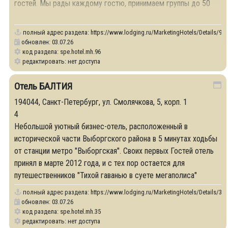
гостей. Мы рады каждому гостю, принимаем группы до 50
человек.
полный адрес раздела:
https://www.lodging.ru/MarketingHotels/Details/96
обновлен: 03.07.26
код раздела: spe.hotel.mh.96
редактировать: нет доступа
Отель БАЛТИЯ
194044, Санкт-Петербург, ул. Смолячкова, 5, корп. 1
4
Небольшой уютный бизнес-отель, расположенный в
исторической части Выборгского района в 5 минутах ходьбы
от станции метро "Выборгская". Своих первых Гостей отель
принял в марте 2012 года, и с тех пор остается для
путешественников "Тихой гаванью в суете мегаполиса"
полный адрес раздела:
https://www.lodging.ru/MarketingHotels/Details/35
обновлен: 03.07.26
код раздела: spe.hotel.mh.35
редактировать: нет доступа