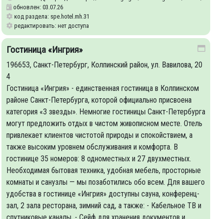
обновлен: 03.07.26
код раздела: spe.hotel.mh.31
редактировать: нет доступа
Гостиница «Ингрия»
196653, Санкт-Петербург, Колпинский район, ул. Вавилова, 20
4
Гостиница «Ингрия» - единственная гостиница в Колпинском
районе Санкт-Петербурга, которой официально присвоена
категория «3 звезды». Немногие гостиницы Санкт-Петербурга
могут предложить отдых в чистом живописном месте. Отель
привлекает клиентов чистотой природы и спокойствием, а
также высоким уровнем обслуживания и комфорта. В
гостинице 35 номеров: 8 одноместных и 27 двухместных.
Необходимая бытовая техника, удобная мебель, просторные
комнаты и санузлы — мы позаботились обо всем. Для вашего
удобства в гостинице «Ингрия» доступны сауна, конференц-
зал, 2 зала ресторана, зимний сад, а также: - Кабельное ТВ и
спутниковые каналы. - Сейф для хранения документов и