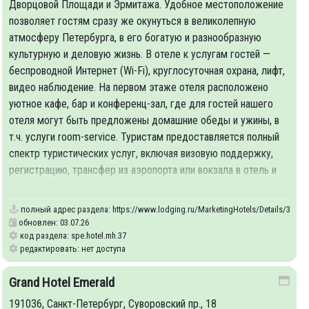
Дворцовой Площади и Эрмитажа. Удобное местоположение
позволяет гостям сразу же окунуться в великолепную
атмосферу Петербурга, в его богатую и разнообразную
культурную и деловую жизнь. В отеле к услугам гостей —
беспроводной Интернет (Wi-Fi), круглосуточная охрана, лифт,
видео наблюдение. На первом этаже отеля расположено
уютное кафе, бар и конференц-зал, где для гостей нашего
отеля могут быть предложены домашние обеды и ужины, в
т.ч. услуги room-service. Туристам предоставляется полный
спектр туристических услуг, включая визовую поддержку,
регистрацию, трансфер из аэропорта или вокзала в отель и
обратно. Гости также
полный адрес раздела:
https://www.lodging.ru/MarketingHotels/Details/37
обновлен: 03.07.26
код раздела: spe.hotel.mh.37
редактировать: нет доступа
Grand Hotel Emerald
191036, Санкт-Петербург, Суворовский пр., 18