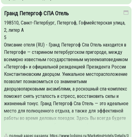
Гранд Петергоф СПА Отель
198510, Санкт-Петербург, Петергоф, Гофмейстерская улица,
2, литер А
5
Описание отеля (RU) - Гранд Петергоф Спа Отель находится в
Петергофе — старинном петербургском пригороде, между
всемирно известным государственным музеемзаповедником
«Петергоф» и официальной резиденцией Президента России
Константиновским дворцом. Уникальное месторасположение
позволит познакомиться со знаменитыми
дворцовопарковыми ансамблями, а роскошный спа-комплекс
поможет снять усталость и стресс, восстановить силы и
жизненный тонус. Гранд Петергоф Спа Отель — это идеальное
место для полноценного отдыха, а также для эффективной
работы во время деловых поездок. Здесь Вы всегда будете
окружены вниманием и абсолютным комфортом.
полный адрес раздела:
https://www.lodging.ru/MarketingHotels/Details/31