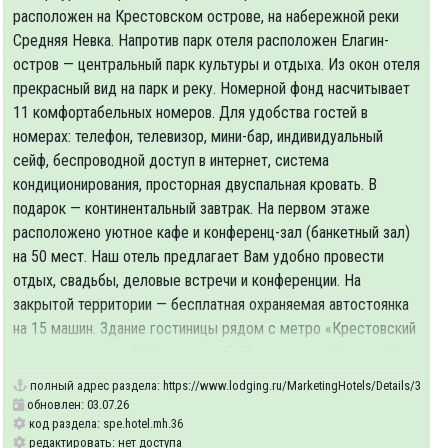
расположен на Крестовском острове, на набережной реки
Средняя Невка. Напротив парк отеля расположен Елагин-
остров — центральный парк культуры и отдыха. Из окон отеля
прекрасный вид на парк и реку. Номерной фонд насчитывает
11 комфортабельных номеров. Для удобства гостей в
номерах: телефон, телевизор, мини-бар, индивидуальный
сейф, беспроводной доступ в интернет, система
кондиционирования, просторная двуспальная кровать. В
подарок — континентальный завтрак. На первом этаже
расположено уютное кафе и конференц-зал (банкетный зал)
на 50 мест. Наш отель предлагает Вам удобно провести
отдых, свадьбы, деловые встречи и конференции. На
закрытой территории — бесплатная охраняемая автостоянка
на 15 машин. Здание гостиницы рядом с метро «Крестовский
остров» - всего в 200-х метрах. В 50 метрах от "Гермеса"
полный адрес раздела:
https://www.lodging.ru/MarketingHotels/Details/36
обновлен: 03.07.26
код раздела: spe.hotel.mh.36
редактировать: нет доступа