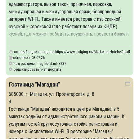
администратора, вызов такси, прачечная, парковка,
международная и междугородная связь, беспроводной
интернет WI-FI.. Также имеется ресторан с изысканной
русской и корейской (где работают повара из КНДР)
кухней, где можно пообедать, поужинать, провести банкет,
свадьбу. Новобрачным в гостинице предложат номер для
полный адрес раздела:
https://www.lodging.ru/MarketingHotels/Details/32
обновлен: 03.07.26
код раздела: mag.hotel.mh.3237
редактировать: нет доступа
Гостиница "Магадан"
685000, г. Магадан, ул. Пролетарская, д. 8
4
Гостиница "Магадан" находится в центре Магадана, в 5
минутах ходьбы от административного района и мэрии. К
услугам гостей круглосуточная стойка регистрации и
номера с бесплатным Wi-Fi. В ресторане "Магадан"
ежедневно подают завтрак "шведский стол", где Вы также