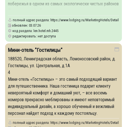
побережья в одном из самых экологически чистых районов
Ленинградской области.
полный адрес раздела:
https://www.lodging.ru/MarketingHotels/Details/24
обновлен: 03.07.26
код раздела: len.hotel.mh.2445
редактировать: нет доступа
Мини-отель "Гостилицы"
188520, Ленинградская область, Ломоносовский район, д.
Гостилицы, ул. Центральная, д.1А
4
Мини-отель «Гостилицы» – это самый подходящий вариант
для путешественника. Наша гостиница подарит клиенту
невероятный комфорт и домашний уют, – все восемь
номеров прекрасно меблированы и имеют неповторимый
индивидуальный дизайн, а хорошо обученный и вежливый
персонал найдет подход к каждому постояльцу.
полный адрес раздела:
https://www.lodging.ru/MarketingHotels/Details/25