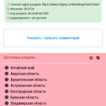
полный адрес раздела:
https://www.lodging.ru/MarketingHotels/Details/35
обновлен: 03.07.26
код раздела: len.hotel.mh.3541
редактировать: нет доступа
Показать / написать комментарий
Доступные разделы
Алтайский край
Амурская область
Общая информация
Архангельская область
Объекты туристского притяжения
Общая информация
Астраханская область
Инфрастуктура туризма
Объекты туристского притяжения
Общая информация
Белгородская область
Туризм в цифрах
Инфрастуктура туризма
Объекты туристского притяжения
Общая информация
Брянская область
Чем заняться
Туризм в цифрах
Инфрастуктура туризма
Объекты туристского притяжения
Общая информация
Владимирская область
Средства размещения
Чем заняться
Туризм в цифрах
Инфрастуктура туризма
Объекты туристского притяжения
Общая информация