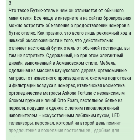
3
Что такое Бутик-отель и чем он отличается от обычного
мини-отеля. Все чаще в интернете и на сайтах бронирования
можно встретить объявления о предоставлении номеров в
бутик отелях. Как правило, это всего лишь рекламный ход и
никакой эксклюзивности и того, что действительно
отличает настоящий бутик отель от обычной гостиницы, вы
там не встретите. Сдержанный, но при этом элегантный
дизайн, выполненный в Асмановском стиле. Мебель,
сделанная из массива каучукового дерева, органомичные
матрасы от известного производителя, система подготовки
и фильтрации воздуха в номерах, итальянская косметика,
ортопедические матрасы Askona Fortuna с независимым
блоком пружин и пеной Orto Foam, пастельное белье из
перкаля, подушки и одеяла с легким гипоаллергенный
наполнителем – искусственным лебяжьим пухом, LED
телевизоры, персонал, который на второй день помнит
предпочтения и пожелания постояльцев , удобная для
работы и отдыха