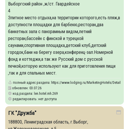
Выборгский район ,ж/ст. Гвардейское
4
Элитное место отдыха,на территории которого,есть пляж,в
доступности площадки для барбекю,ресторан,два
банкетных зала с панорамным видом,летний
ресторан,бассейн с финской и турецкой
саунами,спортивная площадка,детский клуб,детский
городок,бани на берегу озера,конференц-зал.Номерной
фонд и коттеджи,а так же Русский дом с русской
печкой,которую используют как для приготовления пищи
,так и для спальных мест.
полный адрес раздела:
https://www.lodging.ru/MarketingHotels/Details/269
обновлен: 03.07.26
код раздела: len.hotel.mh.269
редактировать: нет доступа
ГК "Дружба"
188800, Ленинградская область, г.Выборг,
ул.Железнодорожная, д.5