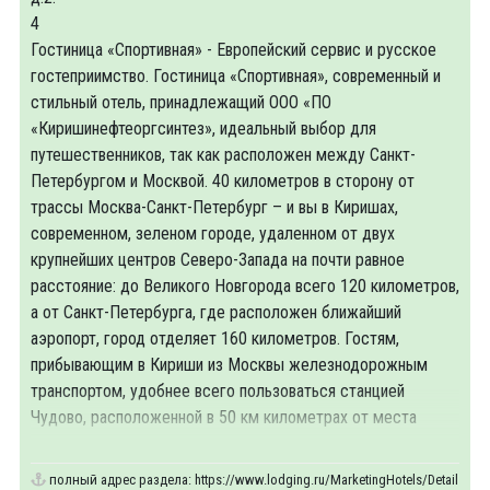
4
Гостиница «Спортивная» - Европейский сервис и русское
гостеприимство. Гостиница «Спортивная», современный и
стильный отель, принадлежащий ООО «ПО
«Киришинефтеоргсинтез», идеальный выбор для
путешественников, так как расположен между Санкт-
Петербургом и Москвой. 40 километров в сторону от
трассы Москва-Санкт-Петербург – и вы в Киришах,
современном, зеленом городе, удаленном от двух
крупнейших центров Северо-Запада на почти равное
расстояние: до Великого Новгорода всего 120 километров,
а от Санкт-Петербурга, где расположен ближайший
аэропорт, город отделяет 160 километров. Гостям,
прибывающим в Кириши из Москвы железнодорожным
транспортом, удобнее всего пользоваться станцией
Чудово, расположенной в 50 км километрах от места
назначения.
полный адрес раздела:
https://www.lodging.ru/MarketingHotels/Details/31