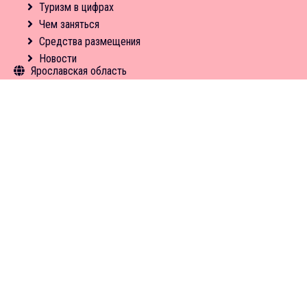
Новости
Средства размещения
Туризм в цифрах
Новости
Чем заняться
Средства размещения
Новости
Ярославская область
Общая информация
Объекты туристского притяжения
Инфрастуктура туризма
Туризм в цифрах
Чем заняться
Экскурсии
Средства размещения
Новости