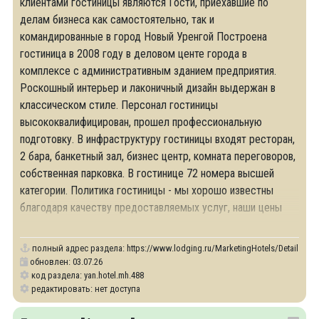
клиентами гостиницы являются Гости, приехавшие по
делам бизнеса как самостоятельно, так и
командированные в город Новый Уренгой Построена
гостиница в 2008 году в деловом центе города в
комплексе с административным зданием предприятия.
Роскошный интерьер и лаконичный дизайн выдержан в
классическом стиле. Персонал гостиницы
высококвалифицирован, прошел профессиональную
подготовку. В инфраструктуру гостиницы входят ресторан,
2 бара, банкетный зал, бизнес центр, комната переговоров,
собственная парковка. В гостинице 72 номера высшей
категории. Политика гостиницы - мы хорошо известны
благодаря качеству предоставляемых услуг, наши цены
отражают это качество, и наша основная цель
полный адрес раздела:
https://www.lodging.ru/MarketingHotels/Details/488
обновлен: 03.07.26
код раздела: yan.hotel.mh.488
редактировать: нет доступа