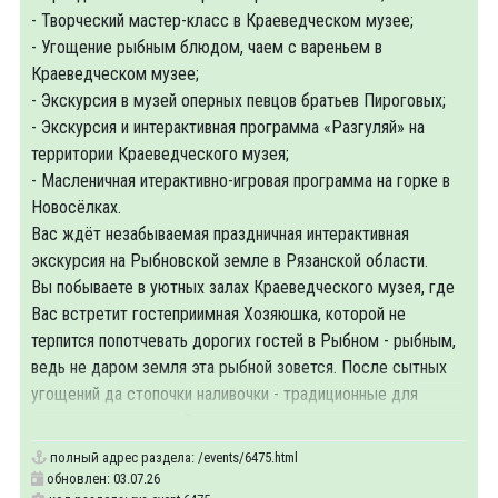
- Творческий мастер-класс в Краеведческом музее;
- Угощение рыбным блюдом, чаем с вареньем в
Краеведческом музее;
- Экскурсия в музей оперных певцов братьев Пироговых;
- Экскурсия и интерактивная программа «Разгуляй» на
территории Краеведческого музея;
- Масленичная итерактивно-игровая программа на горке в
Новосёлках.
Вас ждёт незабываемая праздничная интерактивная
экскурсия на Рыбновской земле в Рязанской области.
Вы побываете в уютных залах Краеведческого музея, где
Вас встретит гостеприимная Хозяюшка, которой не
терпится попотчевать дорогих гостей в Рыбном - рыбным,
ведь не даром земля эта рыбной зовется. После сытных
угощений да стопочки наливочки - традиционные для
масленицы пыхтящий самовар,
полный адрес раздела:
/events/6475.html
обновлен: 03.07.26