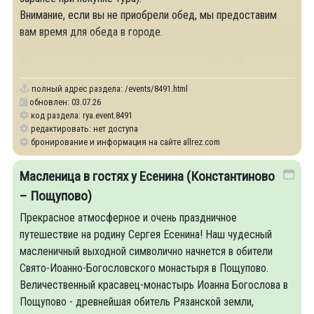
Внимание, если вы не приобрели обед, мы предоставим
вам время для обеда в городе.
Вы посетите действующую мечеть, просьба соблюдать
полный адрес раздела:
/events/8491.html
обновлен: 03.07.26
код раздела: rya.event.8491
редактировать: нет доступа
бронирование и информация на сайте allrez.com
Масленица в гостях у Есенина (Константиново
– Пощупово)
Прекрасное атмосферное и очень праздничное
путешествие на родину Сергея Есенина! Наш чудесный
масленичный выходной символично начнется в обители
Свято-Иоанно-Богословского монастыря в Пощупово.
Величественный красавец-монастырь Иоанна Богослова в
Пощупово - древнейшая обитель Рязанской земли,