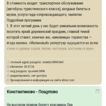
В стоимость входит: транспортное обслуживание
(автобусы туристического класса), входные билеты в
музеи, услуги гида-сопровождающего, чаепитие.
Подробная программа:
1. В этот летний день у нас будет уникальная возможность
посетить яркий деревенский праздник, главной темой
которой станет, конечно же, «виновница» торжества —
ягода малина. «Малиновый» репертуар ощущается во всем:
стихи о царице садов, песни, частушки, костюмы в ярко-
малиновой гамме. Все
полный адрес раздела:
/events/3894.html
обновлен: 03.07.26
код раздела: rya.event.3894
редактировать: нет доступа
бронирование и информация на сайте allrez.com
Константиново - Пощупово
На высоком правом берегу красавицы Оки