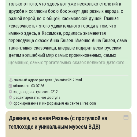
только оттого, что здесь вот уже несколько столетий в
дружбе и согласии бок о бок живут два разных народа, с
разной верой, но с общей, касимовской душой. Главная
«сказочность» этого удивительного города в том, что
именно здесь, в Касимове, родилась знаменитая
переводчица сказок Анна Ганзен. Именно Анна Ганзен, сама
талантливая сказочница, впервые подарит всем русским
детям волшебный мир самых проникновенных, самых
щемящих, самых трогательных сказок великого датского
сказочника
полный адрес раздела:
/events/9212.html
обновлен: 03.07.26
код раздела: rya.event.9212
редактировать: нет доступа
бронирование и информация на сайте allrez.com
Древняя, но юная Рязань (с прогулкой на
теплоходе и уникальным музеем ВДВ)