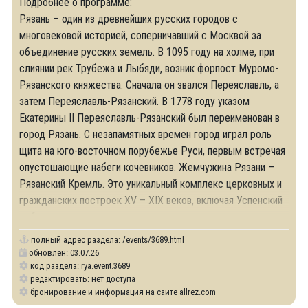
Подробнее о программе:
Рязань – один из древнейших русских городов с
многовековой историей, соперничавший с Москвой за
объединение русских земель. В 1095 году на холме, при
слиянии рек Трубежа и Лыбяди, возник форпост Муромо-
Рязанского княжества. Сначала он звался Переяславль, а
затем Переяславль-Рязанский. В 1778 году указом
Екатерины II Переяславль-Рязанский был переименован в
город Рязань. С незапамятных времен город играл роль
щита на юго-восточном порубежье Руси, первым встречая
опустошающие набеги кочевников. Жемчужина Рязани –
Рязанский Кремль. Это уникальный комплекс церковных и
гражданских построек XV – XIX веков, включая Успенский
собор с
полный адрес раздела:
/events/3689.html
обновлен: 03.07.26
код раздела: rya.event.3689
редактировать: нет доступа
бронирование и информация на сайте allrez.com