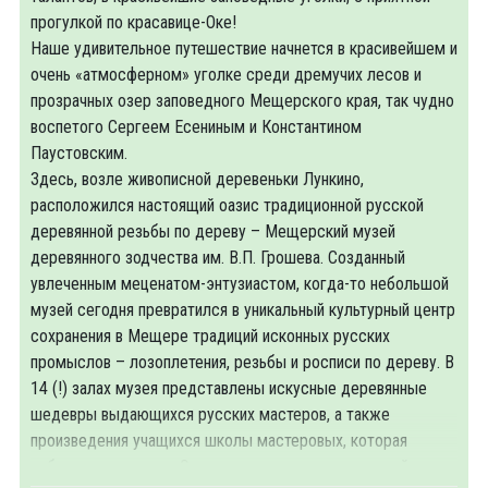
прогулкой по красавице-Оке!
Наше удивительное путешествие начнется в красивейшем и
очень «атмосферном» уголке среди дремучих лесов и
прозрачных озер заповедного Мещерского края, так чудно
воспетого Сергеем Есениным и Константином
Паустовским.
Здесь, возле живописной деревеньки Лункино,
расположился настоящий оазис традиционной русской
деревянной резьбы по дереву – Мещерский музей
деревянного зодчества им. В.П. Грошева. Созданный
увлеченным меценатом-энтузиастом, когда-то небольшой
музей сегодня превратился в уникальный культурный центр
сохранения в Мещере традиций исконных русских
промыслов – лозоплетения, резьбы и росписи по дереву. В
14 (!) залах музея представлены искусные деревянные
шедевры выдающихся русских мастеров, а также
произведения учащихся школы мастеровых, которая
работает при музее. Экспозиция из трех с половиной тысяч