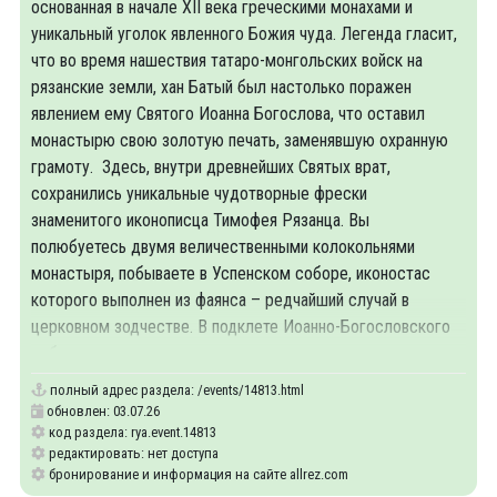
основанная в начале XII века греческими монахами и
уникальный уголок явленного Божия чуда. Легенда гласит,
что во время нашествия татаро-монгольских войск на
рязанские земли, хан Батый был настолько поражен
явлением ему Святого Иоанна Богослова, что оставил
монастырю свою золотую печать, заменявшую охранную
грамоту. Здесь, внутри древнейших Святых врат,
сохранились уникальные чудотворные фрески
знаменитого иконописца Тимофея Рязанца. Вы
полюбуетесь двумя величественными колокольнями
монастыря, побываете в Успенском соборе, иконостас
которого выполнен из фаянса – редчайший случай в
церковном зодчестве. В подклете Иоанно-Богословского
собора, в
полный адрес раздела:
/events/14813.html
обновлен: 03.07.26
код раздела: rya.event.14813
редактировать: нет доступа
бронирование и информация на сайте allrez.com