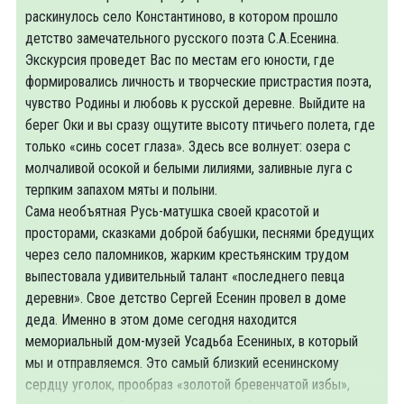
раскинулось село Константиново, в котором прошло
детство замечательного русского поэта С.А.Есенина.
Экскурсия проведет Вас по местам его юности, где
формировались личность и творческие пристрастия поэта,
чувство Родины и любовь к русской деревне. Выйдите на
берег Оки и вы сразу ощутите высоту птичьего полета, где
только «синь сосет глаза». Здесь все волнует: озера с
молчаливой осокой и белыми лилиями, заливные луга с
терпким запахом мяты и полыни.
Сама необъятная Русь-матушка своей красотой и
просторами, сказками доброй бабушки, песнями бредущих
через село паломников, жарким крестьянским трудом
выпестовала удивительный талант «последнего певца
деревни». Свое детство Сергей Есенин провел в доме
деда. Именно в этом доме сегодня находится
мемориальный дом-музей Усадьба Есениных, в который
мы и отправляемся. Это самый близкий есенинскому
сердцу уголок, прообраз «золотой бревенчатой избы»,