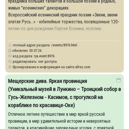
праздника больших талантов и большой поэзии в родных,
живых "есенинских" декорациях.
Всероссийский есенинский праздник поэзии «Звени, звени
златая Русь…» - юбилейные торжества, посвященные 120-
летию со дня рождения Сергея Есенина, поэтому
фестиваль обещает быть особенно зрелищным и
полный адрес раздела:
/events/8976.html
обновлен: 03.07.26
код раздела: rya.event.8976
редактировать: нет доступа
бронирование и информация на сайте allrez.com
Мещерские дива. Яркая провинция
(Уникальный музей в Лункино – Троицкий собор в
Гусь-Железном - Касимов, с прогулкой на
кораблике по красавице-Оке)
Отличное летнее путешествие в мир яркой русской
провинции, в мир удивительной истории и невероятных
талантов, в красивейшие заповедные уголки, с приятной