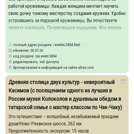
работой кружевницы. Каждая женщина мечтает научить
свою дочку тонкому мастерству создания кружева. Удобно
устроившись за подушкой кружевницы, Вы почуствуете
теплоту коклюшек. Потрясающее ощущение. Все плохое
забывается, отходит на второй
полный адрес раздела:
/events/3854.html
обновлен: 03.07.26
код раздела: rya.event.3854
редактировать: нет доступа
бронирование и информация на сайте allrez.com
Древняя столица двух культур - невероятный
Касимов (с посещением одного из лучших в
России музея Колоколов и душевным обедом в
татарской семье с мастер классом по Чак-Чаку)
Это путешествие – волшебный, незабываемый праздник
души!Ново-Рязанское шоссе, 262 км.
Продолжительность экскурсии: 15 часов.