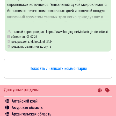
европейских источников. Уникальный сухой микроклимат с
большим количеством солнечных дней и соленый воздух
напоенный ароматом степных трав легко приведут вас в
великолепную форму. В поселке Жемчужный, где
полный адрес раздела:
https://www.lodging.ru/MarketingHotels/Details/31
обновлен: 03.07.26
код раздела: kk.hotel.mh.3124
редактировать: нет доступа
Показать / написать комментарий
Доступные разделы
Алтайский край
Амурская область
Общая информация
Архангельская область
Объекты туристского притяжения
Общая информация