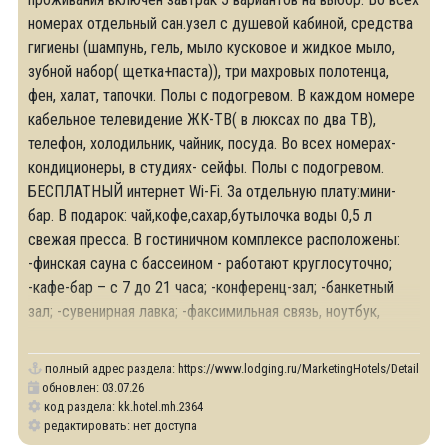
номерах отдельный сан.узел с душевой кабиной, средства
гигиены (шампунь, гель, мыло кусковое и жидкое мыло,
зубной набор( щетка+паста)), три махровых полотенца,
фен, халат, тапочки. Полы с подогревом. В каждом номере
кабельное телевидение ЖК-ТВ( в люксах по два ТВ),
телефон, холодильник, чайник, посуда. Во всех номерах-
кондиционеры, в студиях- сейфы. Полы с подогревом.
БЕСПЛАТНЫЙ интернет Wi-Fi. За отдельную плату:мини-
бар. В подарок: чай,кофе,сахар,бутылочка воды 0,5 л
свежая пресса. В гостиничном комплексе расположены:
-финская сауна с бассеином - работают круглосуточно;
-кафе-бар – с 7 до 21 часа; -конференц-зал; -банкетный
зал; -сувенирная лавка; -факсимильная связь, ноутбук,
копировальные
полный адрес раздела:
https://www.lodging.ru/MarketingHotels/Details/23
обновлен: 03.07.26
код раздела: kk.hotel.mh.2364
редактировать: нет доступа