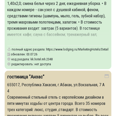
1,40х2,0; смена белья через 2 дня; ежедневная уборка. • В
каждом номере - сан.узел с душевой кабиной, феном,
средствами гигиены (шампунь, мыло, гель, зубной набор),
тремя махровыми полотенцами, халатом. • В стоимость
проживания входит: завтрак (5 вариантов). В гостинице
имеется: кафе; сауна с бассейном; тренажерный зал;
библиотечка; сувенирная лавка; конференц-зал
полный адрес раздела:
https://www.lodging.ru/MarketingHotels/Details/23
обновлен: 03.07.26
код раздела: kk.hotel.mh.2348
редактировать: нет доступа
гостиница "Анзас"
655017, Республика Хакасия, г.Абакан, ул.Вокзальная, 7 А
4
Современный стильный отель с европейским дизайном в
пяти минутах ходьбы от центра города. Всего 35 номеров
трех категорий: люкс, студия ,стандарт. В стоимость
проживания включен завтрак 5 вариантов на выбор. Во всех