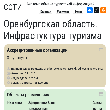
Система обмена туристской информацией
СОТИ
Главная
Регионы
Темы
Оренбургская область.
Инфрастуктура туризма
Аккредитованные организации
Отсутствуют.
полный адрес раздела:
orenburgskaya-oblast/akkreditovannye-organizatsii
обновлен: 11.07.16
код раздела: ore.f84
редактировать: нет доступа
Объекты размещения
Название
Официально
Сайт
Электронн
присвоенная
почта