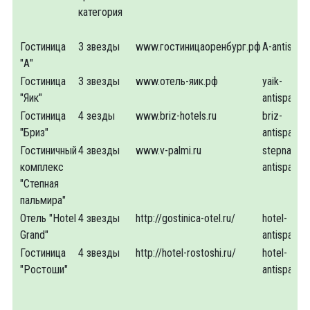
категория
Гостиница
3 звезды
www.гостиницаоренбург.рф
A-antispa
"А"
Гостиница
3 звезды
www.отель-яик.рф
yaik-
"Яик"
antispam
Гостиница
4 зезды
www.briz-hotels.ru
briz-
"Бриз"
antispam
Гостиничный
4 звезды
www.v-palmi.ru
stepnaya-
комплекс
antispam
"Степная
пальмира"
Отель "Hotel
4 звезды
http://gostinica-otel.ru/
hotel-
Grand"
antispam
Гостиница
4 звезды
http://hotel-rostoshi.ru/
hotel-
"Ростоши"
antispam