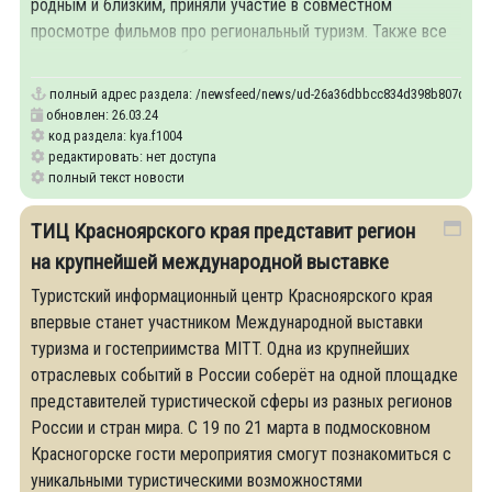
родным и близким, приняли участие в совместном
просмотре фильмов про региональный туризм. Также все
три дня на стенде работали региональные туроператоры:
полный адрес раздела:
/newsfeed/news/ud-26a36dbbcc834d398b807d05ff19123
обновлен: 26.03.24
код раздела: kya.f1004
редактировать: нет доступа
полный текст новости
ТИЦ Красноярского края представит регион
на крупнейшей международной выставке
Туристский информационный центр Красноярского края
впервые станет участником Международной выставки
туризма и гостеприимства MITT. Одна из крупнейших
отраслевых событий в России соберёт на одной площадке
представителей туристической сферы из разных регионов
России и стран мира. С 19 по 21 марта в подмосковном
Красногорске гости мероприятия смогут познакомиться с
уникальными туристическими возможностями