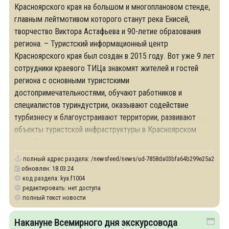
Красноярского края на большом и многоплановом стенде,
главным лейтмотивом которого станут река Енисей,
творчество Виктора Астафьева и 90-летие образования
региона. – Туристский информационный центр
Красноярского края был создан в 2015 году. Вот уже 9 лет
сотрудники краевого ТИЦа знакомят жителей и гостей
региона с основными туристскими
достопримечательностями, обучают работников и
специалистов туриндустрии, оказывают содействие
турбизнесу и благоустраивают территории, развивают
объекты туристской инфраструктуры в Красноярском
крае. Поэтому нам, безусловно, есть что рассказать о
полный адрес раздела:
/newsfeed/news/ud-7858da03bfa64b299e25a2c0d75aef
обновлен: 18.03.24
код раздела: kya.f1004
редактировать: нет доступа
полный текст новости
Накануне Всемирного дня экскурсовода