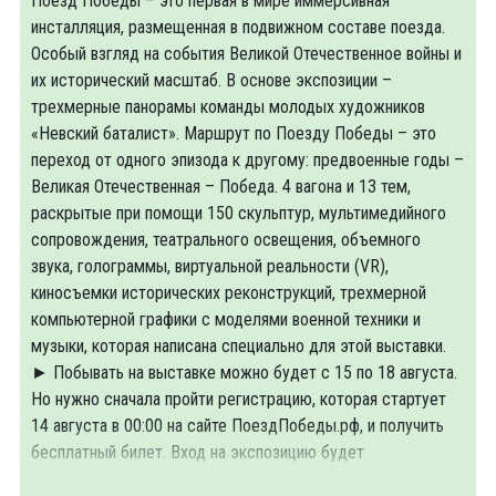
Поезд Победы – это первая в мире иммерсивная
инсталляция, размещенная в подвижном составе поезда.
Особый взгляд на события Великой Отечественное войны и
их исторический масштаб. В основе экспозиции –
трехмерные панорамы команды молодых художников
«Невский баталист». Маршрут по Поезду Победы – это
переход от одного эпизода к другому: предвоенные годы –
Великая Отечественная – Победа. 4 вагона и 13 тем,
раскрытые при помощи 150 скульптур, мультимедийного
сопровождения, театрального освещения, объемного
звука, голограммы, виртуальной реальности (VR),
киносъемки исторических реконструкций, трехмерной
компьютерной графики с моделями военной техники и
музыки, которая написана специально для этой выставки.
► Побывать на выставке можно будет с 15 по 18 августа.
Но нужно сначала пройти регистрацию, которая стартует
14 августа в 00:00 на сайте ПоездПобеды.рф, и получить
бесплатный билет. Вход на экспозицию будет
осуществляться после проверки регистрации