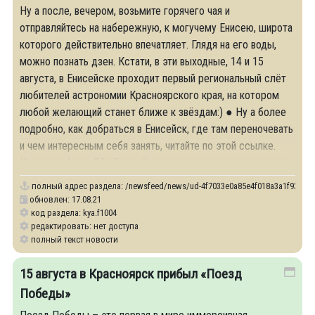
Ну а после, вечером, возьмите горячего чая и
отправляйтесь на набережную, к могучему Енисею, широта
которого действительно впечатляет. Глядя на его воды,
можно познать дзен. Кстати, в эти выходные, 14 и 15
августа, в Енисейске проходит первый региональный слёт
любителей астрономии Красноярского края, на котором
любой желающий станет ближе к звёздам:) ● Ну а более
подробно, как добраться в Енисейск, где там переночевать
и чем интересным себя занять, читайте по этой ссылке.
Источник фото: ТА «Единый центр
полный адрес раздела:
/newsfeed/news/ud-4f7033e0a85e4f018a3a1f93cf800f
обновлен: 17.08.21
код раздела: kya.f1004
редактировать: нет доступа
полный текст новости
15 августа в Красноярск прибыл «Поезд
Победы»