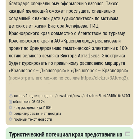
благодаря специальному оформлению вагонов. Также
каждый желающий сможет прослушать специально
созданный к важной дате аудиоспектакль по мотивам
детских лет жизни Виктора Астафьева. ТИЦ
Красноярского края совместно с Агентством по туризму
Красноярского края и АО «Краспригород» реализовали
проект по брендированию тематической электрички к 100-
летию великого земляка Виктора Астафьева. Электричка
будет курсировать по привычному расписанию маршрута
«Красноярск – Дивногорск» и «Дивногорск – Красноярск»
(посмотреть его можно по ссылке https://clck.ru/3AKmq2).
Кроме того, каждый пассажир
полный адрес раздела:
/newsfeed/news/ud-4daea6ffe49845b18a6470b3d4319e6e
обновлен: 03.05.24
код раздела: kya.f1004
редактировать: нет доступа
полный текст новости
Туристический потенциал края представили на