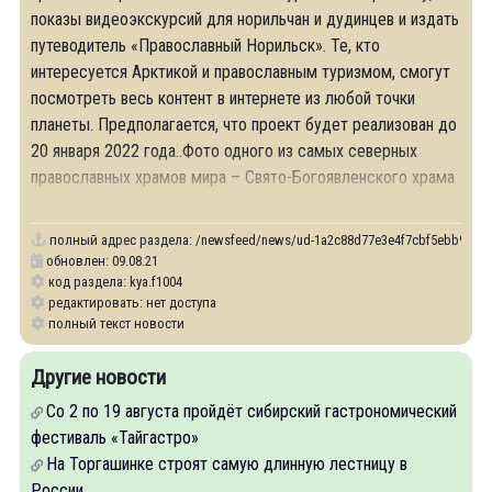
показы видеоэкскурсий для норильчан и дудинцев и издать
путеводитель «Православный Норильск». Те, кто
интересуется Арктикой и православным туризмом, смогут
посмотреть весь контент в интернете из любой точки
планеты. Предполагается, что проект будет реализован до
20 января 2022 года..Фото одного из самых северных
православных храмов мира – Свято-Богоявленского храма
в селе
полный адрес раздела:
/newsfeed/news/ud-1a2c88d77e3e4f7cbf5ebb9a576f4
обновлен: 09.08.21
код раздела: kya.f1004
редактировать: нет доступа
полный текст новости
Другие новости
Со 2 по 19 августа пройдёт сибирский гастрономический
фестиваль «Тайгастро»
На Торгашинке строят самую длинную лестницу в
России