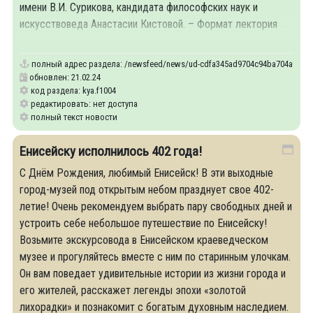
имени В.И. Сурикова, кандидата философских наук и
искусствоведа Анастасии Кистовой. – Формат лектория
является средством интеллектуального
полный адрес раздела:
/newsfeed/news/ud-cdfa345ad9704c94ba704a9c12e0c40
обновлен: 21.02.24
код раздела: kya.f1004
редактировать: нет доступа
полный текст новости
Енисейску исполнилось 402 года!
С Днём Рождения, любимый Енисейск! В эти выходные
город-музей под открытым небом празднует свое 402-
летие! Очень рекомендуем выбрать пару свободных дней и
устроить себе небольшое путешествие по Енисейску!
Возьмите экскурсовода в Енисейском краеведческом
музее и прогуляйтесь вместе с ним по старинным улочкам.
Он вам поведает удивительные истории из жизни города и
его жителей, расскажет легенды эпохи «золотой
лихорадки» и познакомит с богатым духовным наследием.