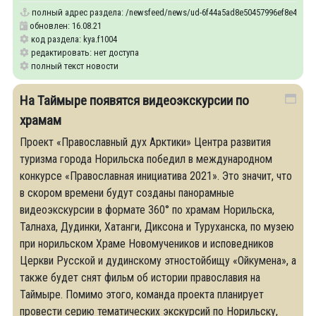
полный адрес раздела:
/newsfeed/news/ud-6f44a5ad8e50457996ef8e43171d6
обновлен: 16.08.21
код раздела: kya.f1004
редактировать: нет доступа
полный текст новости
На Таймыре появятся видеоэкскурсии по
храмам
Проект «Православный дух Арктики» Центра развития
туризма города Норильска победил в международном
конкурсе «Православная инициатива 2021». Это значит, что
в скором времени будут созданы панорамные
видеоэкскурсии в формате 360° по храмам Норильска,
Талнаха, Дудинки, Хатанги, Диксона и Туруханска, по музею
при норильском Храме Новомучеников и исповедников
Церкви Русской и дудинскому этностойбищу «Ойкумена», а
также будет снят фильм об истории православия на
Таймыре. Помимо этого, команда проекта планирует
провести серию тематических экскурсий по Норильску,