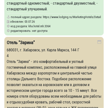
стандартный одноместный; - стандартный двухместный; -
стандартный улучшенный.
полный адрес раздела:
https://www.lodging.ru/MarketingHotels/Details/33
обновлен: 03.07.26
код раздела: kha.hotel.mh.3364
редактировать: нет доступа
Отель "Зарина"
680031, г. Хабаровск, ул. Карла Маркса, 144 Г
4
Отель "Зарина" - это комфортабельный и уютный
гостиничный комплекс, расположенный на главной улице
Хабаровска между аэропортом и центральной частью
столицы Дальнего Востока. Подобное расположение
позволит оказаться на аэровокзале или в деловом и
историческом центре города всего за 10 - 15 минут. Все
номера отеля оборудованы всем необходимым для работы
и отдыха:удобная кровать, рабочий стол, скоростной
доступ в интернет (Wi-Fi), зона отдыха с ЖК-телевизором,