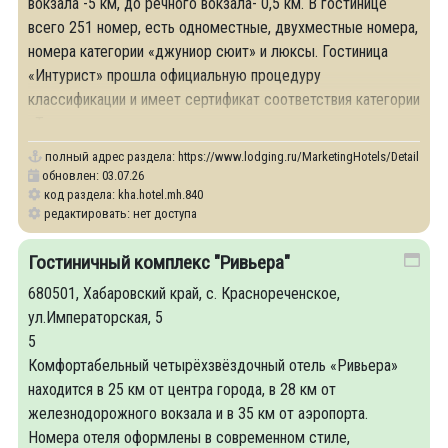
вокзала -5 км, до речного вокзала- 0,5 км. В гостинице
всего 251 номер, есть одноместные, двухместные номера,
номера категории «джуниор сюит» и люксы. Гостиница
«Интурист» прошла официальную процедуру
классификации и имеет сертификат соответствия категории
«Три звезды».
полный адрес раздела:
https://www.lodging.ru/MarketingHotels/Details/840
обновлен: 03.07.26
код раздела: kha.hotel.mh.840
редактировать: нет доступа
Гостиничный комплекс "Ривьера"
680501, Хабаровский край, с. Краснореченское,
ул.Императорская, 5
5
Комфортабельный четырёхзвёздочный отель «Ривьера»
находится в 25 км от центра города, в 28 км от
железнодорожного вокзала и в 35 км от аэропорта.
Номера отеля оформлены в современном стиле,