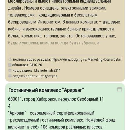
меблированы и имеют неповторимый индивидуальный
дизайн . Номера оснащены электронными замками,
телевизорами, , кондиционерами и бесплатным
беспроводным Интернетом. В ванных комнатах – душевые
кабины и высококачественные банные принадлежности:
белье, косметика, тапочки, халаты. Остановившись у нас,
будьте уверены, номера всегда будут убраны, а
постельное белье будет свежим и чистым
полный адрес раздела:
https://www.lodging.ru/MarketingHotels/Details/32
обновлен: 03.07.26
код раздела: kha.hotel.mh.3211
редактировать: нет доступа
Гостиничный комплекс "Ариранг"
680011, город Хабаровск, переулок Свободный 11
4
"Ариранг" - современный сертифицированный
трехзвездочный гостиничный комплекс. Номерной фонд
включает в себя 106 номеров различных классов: -