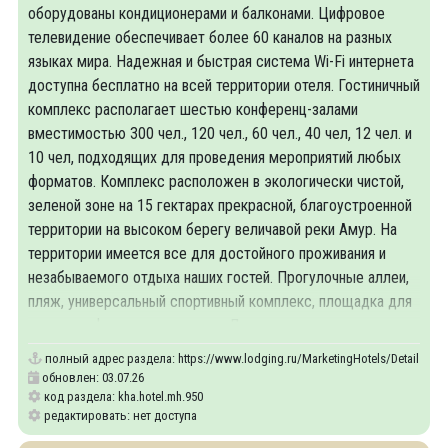
оборудованы кондиционерами и балконами. Цифровое
телевидение обеспечивает более 60 каналов на разных
языках мира. Надежная и быстрая система Wi-Fi интернета
доступна бесплатно на всей территории отеля. Гостиничный
комплекс располагает шестью конференц-залами
вместимостью 300 чел., 120 чел., 60 чел., 40 чел, 12 чел. и
10 чел, подходящих для проведения мероприятий любых
форматов. Комплекс расположен в экологически чистой,
зеленой зоне на 15 гектарах прекрасной, благоустроенной
территории на высоком берегу величавой реки Амур. На
территории имеется все для достойного проживания и
незабываемого отдыха наших гостей. Прогулочные аллеи,
пляж, универсальный спортивный комплекс, площадка для
мини-гольфа и многое другое. Для желающих -
полный адрес раздела:
https://www.lodging.ru/MarketingHotels/Details/950
обновлен: 03.07.26
код раздела: kha.hotel.mh.950
редактировать: нет доступа