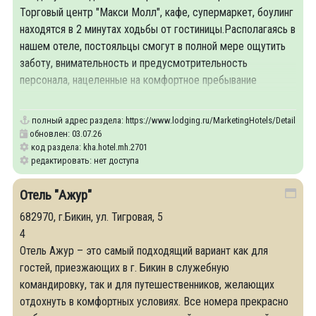
Торговый центр "Макси Молл", кафе, супермаркет, боулинг
находятся в 2 минутах ходьбы от гостиницы. ​Располагаясь в
нашем отеле, постояльцы смогут в полной мере ощутить
заботу, внимательность и предусмотрительность
персонала, нацеленные на комфортное пребывание
каждого посетителя.
полный адрес раздела:
https://www.lodging.ru/MarketingHotels/Details/27
обновлен: 03.07.26
код раздела: kha.hotel.mh.2701
редактировать: нет доступа
Отель "Ажур"
682970, г.Бикин, ул. Тигровая, 5
4
Отель Ажур – это самый подходящий вариант как для
гостей, приезжающих в г. Бикин в служебную
командировку, так и для путешественников, желающих
отдохнуть в комфортных условиях. Все номера прекрасно