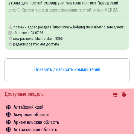
утрам для гостей сервируют завтрак по типу "шведский
стол". Кроме того, в распоряжении гостей отеля VERBA
конференц-зал и зал для проведения совещаний.
полный адрес раздела:
https://www.lodging.ru/MarketingHotels/Details/33
обновлен: 03.07.26
код раздела: kha.hotel.mh.3366
редактировать: нет доступа
Показать / написать комментарий
Доступные разделы
Алтайский край
Амурская область
Общая информация
Архангельская область
Объекты туристского притяжения
Общая информация
Астраханская область
Инфрастуктура туризма
Объекты туристского притяжения
Общая информация