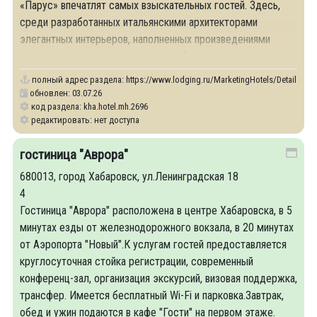
«Парус» впечатлят самых взыскательных гостей. Здесь,
среди разработанных итальянскими архитекторами
элегантных интерьеров, наполненных произведениями
искусства, гостям гарантирована обстановка
полный адрес раздела:
https://www.lodging.ru/MarketingHotels/Details/26
обновлен: 03.07.26
код раздела: kha.hotel.mh.2696
редактировать: нет доступа
гостиница "Аврора"
680013, город Хабаровск, ул.Ленинградская 18
4
Гостиница "Аврора" расположена в центре Хабаровска, в 5
минутах езды от железнодорожного вокзала, в 20 минутах
от Аэропорта "Новый". ​К услугам гостей предоставляется
круглосуточная стойка регистрации, современный
конференц-зал, организация экскурсий, визовая поддержка,
трансфер. Имеется бесплатный Wi-Fi и парковка. ​Завтрак,
обед и ужин подаются в кафе "Гости" на первом этаже.