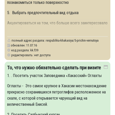
познакомиться только поверхностно
5. Выбрать предпочтительный вид отдыха
Акцентироваться на том, что больше всего заинтересовало
в первый приезд в зависимости от вкусов и потребностей.
полный адрес раздела:
respublika-khakasiya/5-prichin-vernutsya
обновлен: 11.07.16
код раздела: kk.f39
редактировать: нет доступа
То, что нужно обязательно сделать при визите
1. . Посетить участок Заповедника «Хакасский» Оглахты
Оглахты - Это самое крупное в Хакасии местонахождение
прекрасно сохранившихся петроглифов расположенное на
скале, с которой открывается чарующий вид на
величественный Енисей.
2. Посетить Салбыкский курган