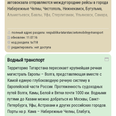
автовокзала отправляются междугородние рейсы в города
Набережные Челны, Чистополь, Нижнекамск, Бугульма,
Альметьевск, Бавлы, Уфа, Стерлитамак, Ульяновск, Самара,
Оренбург, Чебоксары, Бузулук.
полный адрес раздела:
respublika-tatarstan/avtomobilnyy-transport
обновлен: 11.07.16
код раздела: ta.f18
редактировать: нет доступа
Водный транспорт
Территорию Татарстана пересекает крупнейшая речная
магистраль Европы – Волга, представляющая вместе с
Камой единую глубоководную речную систему в
Европейской части России. Протяженность судоходных
путей Волги, Камы, Белой и Вятки почти 1000 км. Водными
путями до Казани можно добраться из Москвы, Санкт-
Петербурга, Уфы, Астрахани и других российских городов.
Порты на р. Кама – Набережные Челны, Елабуга,