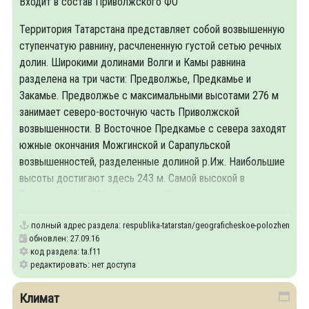
Входит в состав Приволжского ФО
Территория Татарстана представляет собой возвышенную
ступенчатую равнину, расчлененную густой сетью речных
долин. Широкими долинами Волги и Камы равнина
разделена на три части: Предволжье, Предкамье и
Закамье. Предволжье с максимальными высотами 276 м
занимает северо-восточную часть Приволжской
возвышенности. В Восточное Предкамье с севера заходят
южные окончания Можгинской и Сарапульской
возвышенностей, разделенные долиной р.Иж. Наибольшие
высоты достигают здесь 243 м. Самой высокой в
Татарстане (до 381 м) является Бугульминская
полный адрес раздела:
respublika-tatarstan/geograficheskoe-polozhenie
обновлен: 27.09.16
код раздела: ta.f11
редактировать: нет доступа
Климат