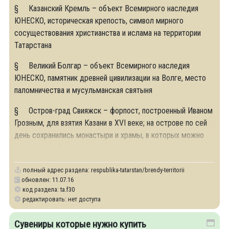
§ Казанский Кремль – объект Всемирного наследия
ЮНЕСКО, историческая крепость, символ мирного
сосуществования христианства и ислама на территории
Татарстана
§ Великий Болгар – объект Всемирного наследия
ЮНЕСКО, памятник древней цивилизации на Волге, место
паломничества и мусульманская святыня
§ Остров-град Свияжск – форпост, построенный Иваном
Грозным, для взятия Казани в XVI веке; на острове по сей
день сохранились монастыри и храмы, в которых можно
увидеть артефакты того времени
полный адрес раздела:
respublika-tatarstan/brendy-territorii
обновлен: 11.07.16
код раздела: ta.f30
редактировать: нет доступа
Сувениры которые нужно купить