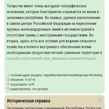
Татарстан имеет очень выгодное географическое
положение, которое благоприятно отражается на жизни и
экономике республики. Во-первых, удачное расположение
в самом центре Российской Федерации на пересечении
крупных железнодорожных линий и автомагистралей и
отсутствие границ с иностранными государствами. Во-
вторых, здесь есть все условия для ведения сельского
хозяйства и полного внутреннего обеспечения всеми
необходимыми продуктами питания: равнинная территория в
лесной и лесостепной зоне, умеренно-континентальный
климат со средней температурой января -14С, а июля +19С,
полный адрес раздела:
respublika-tatarstan/marketingovaya-informatsiya-o-r
обновлен: 11.07.16
код раздела: ta.f9
редактировать: нет доступа
Историческая справка
Заселение территории современной Республики Татарстан