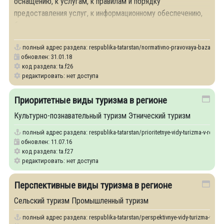
оснащению, к услугам, к правилам и порядку
предоставления услуг, к информационному обеспечению,
безопасности, персоналу
полный адрес раздела:
respublika-tatarstan/normativno-pravovaya-baza-v-sfe
обновлен: 31.01.18
код раздела: ta.f26
редактировать: нет доступа
Приоритетные виды туризма в регионе
Культурно-познавательный туризм Этнический туризм
полный адрес раздела:
respublika-tatarstan/prioritetnye-vidy-turizma-v-regio
обновлен: 11.07.16
код раздела: ta.f27
редактировать: нет доступа
Перспективные виды туризма в регионе
Сельский туризм Промышленный туризм
полный адрес раздела:
respublika-tatarstan/perspektivnye-vidy-turizma-v-reg