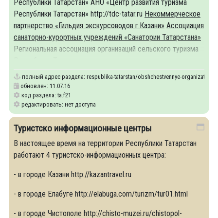
Республики Татарстан» АНО «Центр развития туризма
Республики Татарстан» http://tdc-tatar.ru
Некоммерческое
партнерство «Гильдия экскурсоводов г.Казани»
Ассоциация
санаторно-курортных учреждений «Санатории Татарстана»
Региональная ассоциация организаций сельского туризма
Республики Татарстан
полный адрес раздела:
respublika-tatarstan/obshchestvennye-organizatsii-i-
обновлен: 11.07.16
код раздела: ta.f21
редактировать: нет доступа
Туристско информационные центры
В настоящее время на территории Республики Татарстан
работают 4 туристско-информационных центра:
- в городе Казани http://kazantravel.ru
- в городе Елабуге http://elabuga.com/turizm/tur01.html
- в городе Чистополе http://chisto-muzei.ru/chistopol-