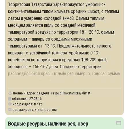
Территория Татарстана характеризуется умеренно-
континентальным типом климата средних широт, с теплым
летом и умеренно-холодной зимой. Самым теплым
месяцем является июль со средней месячной
температурой воздуха по территории 18 – 20 °С, самым
холодным – январь со средними месячными
температурами от -13 °С. Продолжительность теплого
периода (с устойчивой температурой выше 0 °С)
колеблется по территории в пределах 198-209 дней,
холодного – 156-167 дней. Осадки по территории
распределяются сравнительно равномерно, годовая сумма
их составляет 460 – 540 мм.
полный адрес раздела:
respublika-tatarstan/klimat
обновлен: 27.08.16
код раздела: ta.f12
редактировать: нет доступа
Водные ресурсы, наличие рек, озер