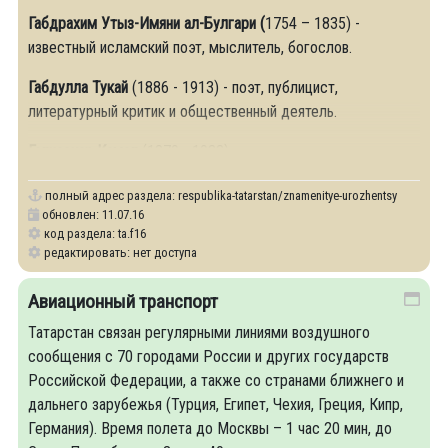
Габдрахим Утыз-Имяни ал-Булгари (
1754 – 1835) -
известный исламский поэт, мыслитель, богослов.
Габдулла Тукай
(1886 - 1913) - поэт, публицист,
литературный критик и общественный деятель.
Галиаскар Камал
(1879 - 1933) - писатель,
полный адрес раздела:
respublika-tatarstan/znamenitye-urozhentsy
обновлен: 11.07.16
код раздела: ta.f16
редактировать: нет доступа
Авиационный транспорт
Татарстан связан регулярными линиями воздушного
сообщения с 70 городами России и других государств
Российской Федерации, а также со странами ближнего и
дальнего зарубежья (Турция, Египет, Чехия, Греция, Кипр,
Германия). Время полета до Москвы – 1 час 20 мин, до