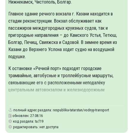
Нижнекамск, Чистополь, Болгар.
Главное здание речного вокзала г. Казани находится в
стадии реконструкции. Вокзал обслуживает как
пассажиров междугородных круизных судов, так и
пригородные направления – до Камского Устья, Тетюш,
Болгар, Печищ, Свияжска и Садовой. В зимнее время из
Казани до Верхнего Услона ходит судно на воздушной
подушке.
К остановке «Речной порт» подходят городские
трамвайные, автобусные и троллейбусные маршруты,
связывающие его с расположенными неподалёку
центральным автовокзалом и железнодорожным
вокзалом.
полный адрес раздела:
respublika-tatarstan/vodnyy-transport
обновлен: 27.08.16
код раздела: ta.f19
редактировать: нет доступа