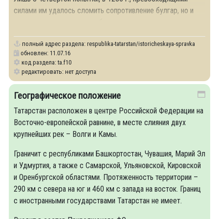
силами им удалось сломить сопротивление булгар, но и
после этого монголам требовалось содержать
полный адрес раздела:
respublika-tatarstan/istoricheskaya-spravka
обновлен: 11.07.16
код раздела: ta.f10
редактировать: нет доступа
Географическое положение
Татарстан расположен в центре Российской Федерации на
Восточно-европейской равнине, в месте слияния двух
крупнейших рек – Волги и Камы.
Граничит с республиками Башкортостан, Чувашия, Марий Эл
и Удмуртия, а также с Самарской, Ульяновской, Кировской
и Оренбургской областями. Протяженность территории –
290 км с севера на юг и 460 км с запада на восток. Границ
с иностранными государствами Татарстан не имеет.