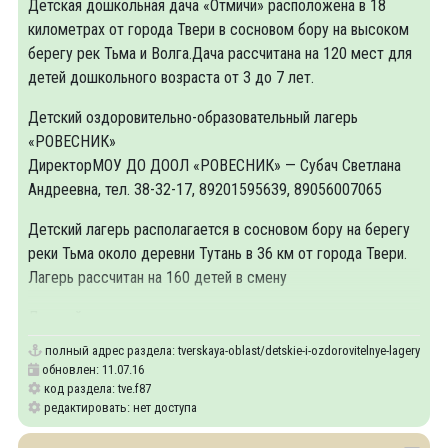
Детская дошкольная дача «Отмичи» расположена в 18
километрах от города Твери в сосновом бору на высоком
берегу рек Тьма и Волга.Дача рассчитана на 120 мест для
детей дошкольного возраста от 3 до 7 лет.
Детский оздоровительно-образовательный лагерь
«РОВЕСНИК»
ДиректорМОУ ДО ДООЛ «РОВЕСНИК» — Субач Светлана
Андреевна, тел. 38-32-17, 89201595639, 89056007065
Детский лагерь располагается в сосновом бору на берегу
реки Тьма около деревни Тутань в 36 км от города Твери.
Лагерь рассчитан на 160 детей в смену
Детский
полный адрес раздела:
tverskaya-oblast/detskie-i-ozdorovitelnye-lagerya
обновлен: 11.07.16
код раздела: tve.f87
редактировать: нет доступа