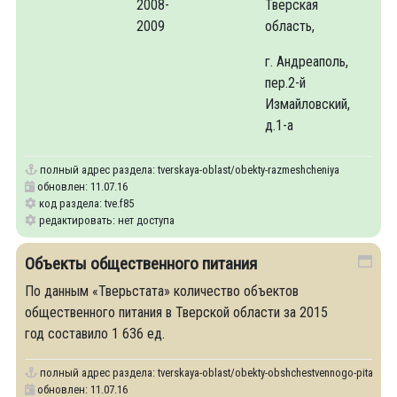
2008-
Тверская
2009
область,
г. Андреаполь,
пер.2-й
Измайловский,
д.1-а
полный адрес раздела:
tverskaya-oblast/obekty-razmeshcheniya
обновлен: 11.07.16
код раздела: tve.f85
редактировать: нет доступа
Объекты общественного питания
По данным «Тверьстата» количество объектов
общественного питания в Тверской области за 2015
год составило 1 636 ед.
полный адрес раздела:
tverskaya-oblast/obekty-obshchestvennogo-pitaniya
обновлен: 11.07.16