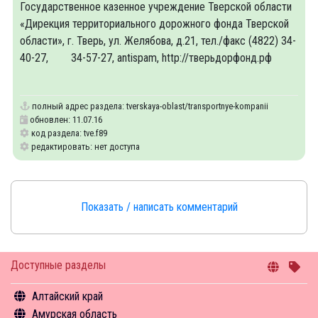
Государственное казенное учреждение Тверской области
«Дирекция территориального дорожного фонда Тверской
области», г. Тверь, ул. Желябова, д.21, тел./факс (4822) 34-
40-27, 34-57-27, antispam, http://тверьдорфонд.рф
полный адрес раздела:
tverskaya-oblast/transportnye-kompanii
обновлен: 11.07.16
код раздела: tve.f89
редактировать: нет доступа
Показать / написать комментарий
Доступные разделы
Алтайский край
Амурская область
Общая информация