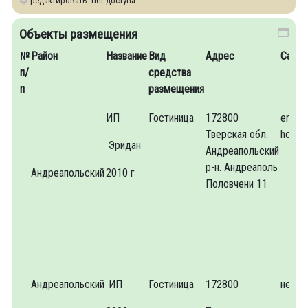
редактировать: нет доступа
Объекты размещения
№
Район
Название
Вид
Адрес
Сайт
п/
средства
п
размещения
ИП
Гостиница
172800
eridan
Тверская обл.
hotel.
Эридан
Андреапольский
р-н. Андреаполь
Андреапольский
2010 г
Половчени 11
Андреапольский
ИП
Гостиница
172800
нет