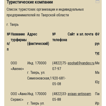
Туристические компании
Список туристских организации и индивидуальных
предпринимателей по Тверской области
г. Тверь
№
Название
Адрес
№
Сайт и эл. почта
ФИО
турфирмы
телефона
п/
(фактический)
руково
п
турфи
ООО
Инд. 170000
(4822)75-
epoha69yandex.ru
Метиа
«Авеню»
07-97
г. Тверь, ул.
Мария
Симеоновская,1
920-681-
Юрьев
05-08
ООО «Авиа
Инд. 170000
(4822)33-
aviaas-antispam
Панцха
Сервис»
05-88
г. Тверь ул.
Ирина