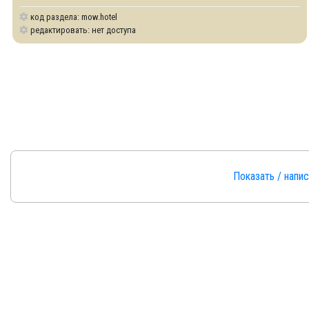
код раздела: mow.hotel
редактировать: нет доступа
Показать / напи