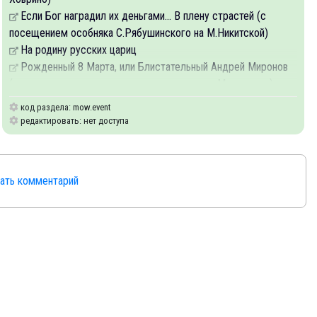
Если Бог наградил их деньгами... В плену страстей (с
посещением особняка С.Рябушинского на М.Никитской)
На родину русских цариц
Рожденный 8 Марта, или Блистательный Андрей Миронов
(пешеходная с посещением музея-квартиры Мироновых)
код раздела: mow.event
редактировать: нет доступа
сать комментарий