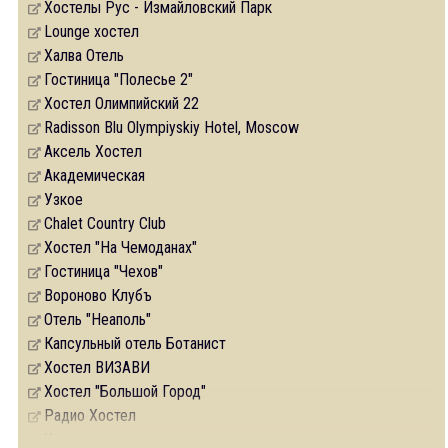
Хостелы Рус - Измайловский Парк
Lounge хостел
Халва Отель
Гостиница "Полесье 2"
Хостел Олимпийский 22
Radisson Blu Olympiyskiy Hotel, Moscow
Аксель Хостел
Академическая
Узкое
Chalet Country Club
Хостел "На Чемоданах"
Гостиница "Чехов"
Вороново Клубъ
Отель "Неаполь"
Капсульный отель Ботанист
Хостел ВИЗАВИ
Хостел "Большой Город"
Радио Хостел
Хьюгге хостел