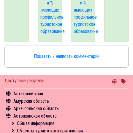
и %
и %
имеющих
имеющих
профильное
профильное
туристское
туристское
образование
образование
Показать / написать комментарий
Доступные разделы
Алтайский край
Амурская область
Общая информация
Архангельская область
Объекты туристского притяжения
Общая информация
Астраханская область
Инфрастуктура туризма
Объекты туристского притяжения
Общая информация
Туризм в цифрах
Инфрастуктура туризма
Объекты туристского притяжения
Общая информация
Чем заняться
Туризм в цифрах
Инфрастуктура туризма
Объекты туристского притяжения