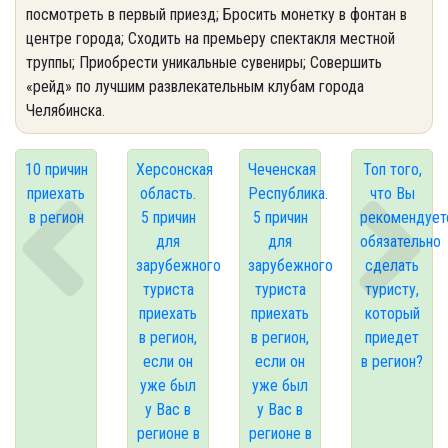
посмотреть в первый приезд; Бросить монетку в фонтан в
центре города; Сходить на премьеру спектакля местной
труппы; Приобрести уникальные сувениры; Совершить
«рейд» по лучшим развлекательным клубам города
Челябинска.
10 причин
Херсонская
Чеченская
Топ того,
приехать
область.
Республика.
что Вы
в регион
5 причин
5 причин
рекомендует
для
для
обязательно
зарубежного
зарубежного
сделать
туриста
туриста
туристу,
приехать
приехать
который
в регион,
в регион,
приедет
если он
если он
в регион?
уже был
уже был
у Вас в
у Вас в
регионе в
регионе в