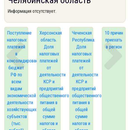
Челябинская область
Информация отсутствует.
Поступление
Херсонская
Чеченская
10 причин
налоговых
область.
Республика.
приехать
платежей
Доля
Доля
в регион
в
налоговых
налоговых
консолидированный
платежей
платежей
бюджет
от
от
РФ по
деятельности
деятельности
всем
КСР и
КСР и
видам
предприятий
предприятий
экономической
общественного
общественного
деятельности
питания в
питания в
хозяйствующих
общей
общей
субъектов
сумме
сумме
(тыс.
налогов и
налогов и